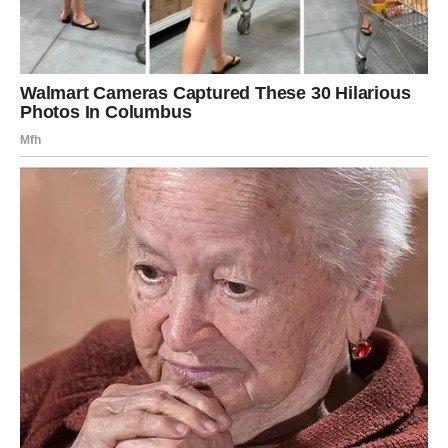
U vremenu u kojem se vrijednost često mjeri financijskim
uspjesima i titulama, ove žene predstavljaju više od pukog
primjera postignuća – one su inspiracija. Njihova priča
potvrđuje da unutarnja snaga, mudrost i samopouzdanje
mogu prevladati ograničenja, bilo da su društvena,
financijska ili osobna. Pokazuju da svaka žena, neovisno o