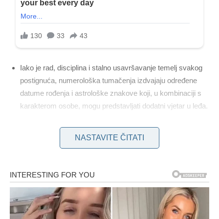
Iako je rad, disciplina i stalno usavršavanje temelj svakog
postignuća, numerološka tumačenja izdvajaju određene
datume rođenja i astrološke znakove koji, u kombinaciji s
karakterom osobe, mogu predstavljati dodatni vjetar u leđa.
Žene rođene 4., 7., 8., 11., 13., 17., 19., 25., 29. i 31. u
NASTAVITE ČITATI
mjesecu, neovisno o mjesecu rođenja, prema numerološkim
analizama, posjeduju
posebnu intuiciju za prilike
i izoštren
osjećaj za donošenje mudrih odluka. Takve osobe rijetko
čekaju da im se stvari same dogode – one ih stvaraju. Njihova
unutarnja snaga i spremnost na izazove čine ih sposobnima
da i iz najtežih okolnosti izađu kao pobjednice. Prema pisanju