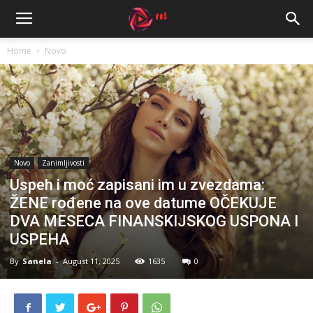
Home
Novo
Novo
Zanimljivosti
Uspeh i moć zapisani im u zvezdama:
ŽENE rođene na ove datume OČEKUJE
DVA MESECA FINANSKIJSKOG USPONA I
USPEHA
By
Sanela
-
August 11, 2025
1635
0