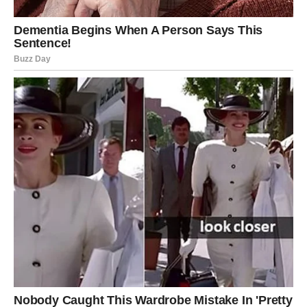
startnoj poziciji, može
preoblikovati vlastiti život
, ako ima
jasnu viziju i hrabrost da preuzme odgovornost za svoj put.
I na kraju, iako se može reći da je mnogo toga “zapisano u
zvijezdama”, ključnu razliku čini sposobnost da se te zvijezde
protumače i da se vlastitom sudbinom upravlja. Upravo te
žene, koje ne čekaju pasivno da im sudbina pokuca na vrata,
već joj same otvaraju put, ostaju najotpornije i najuspješnije u
svojoj generaciji.
Oglasi