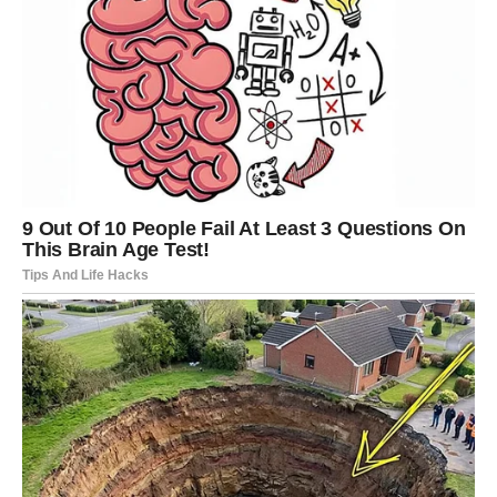
Astrološki gledano, znakovi
Ovan, Bik, Lav i Škorpion
izdvajaju se kao posebno snažni katalizatori uspjeha. Ovan
prednjači svojom odvažnošću i pionirskim duhom, Bik je
simbol stabilnosti i financijske pronicljivosti, Lav osvaja
prirodnim liderskim vještinama i karizmom, dok Škorpion
imponira nepokolebljivom voljom i intuicijom. Kombinacija
navedenih osobina sa značajnim numerološkim datumima
može stvoriti profil osobe koja djeluje gotovo predodređeno
za velika postignuća. Stručnjaci za astrologiju, kako navodi