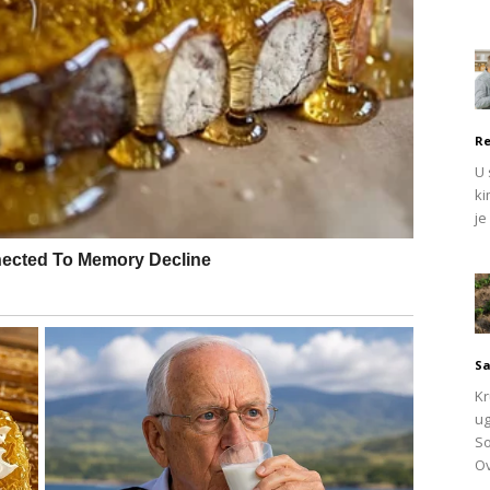
Re
U 
hovima pjesme Branka Miljkovića „Tjentište“, kao i cvijeće,
ki
je
ne igračke.
Sa
Kr
ug
So
Ov