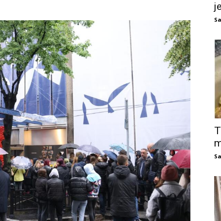
j
Sa
T
m
Sa