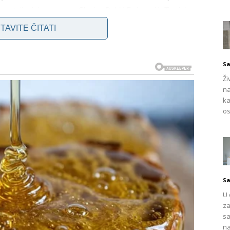
 pratnji ministara poput Slavice Dukić Dejanović, Tomislava
ao počast onima koji su u ovom stravičnom zločinu u maju
TAVITE ČITATI
Sa
Ži
na
ka
os
Sa
U 
za
sa
na