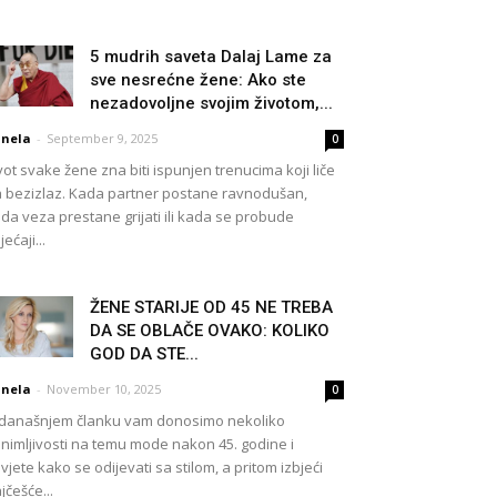
5 mudrih saveta Dalaj Lame za
sve nesrećne žene: Ako ste
nezadovoljne svojim životom,...
nela
-
September 9, 2025
0
vot svake žene zna biti ispunjen trenucima koji liče
 bezizlaz. Kada partner postane ravnodušan,
da veza prestane grijati ili kada se probude
jećaji...
ŽENE STARIJE OD 45 NE TREBA
DA SE OBLAČE OVAKO: KOLIKO
GOD DA STE...
nela
-
November 10, 2025
0
današnjem članku vam donosimo nekoliko
nimljivosti na temu mode nakon 45. godine i
vjete kako se odijevati sa stilom, a pritom izbjeći
jčešće...