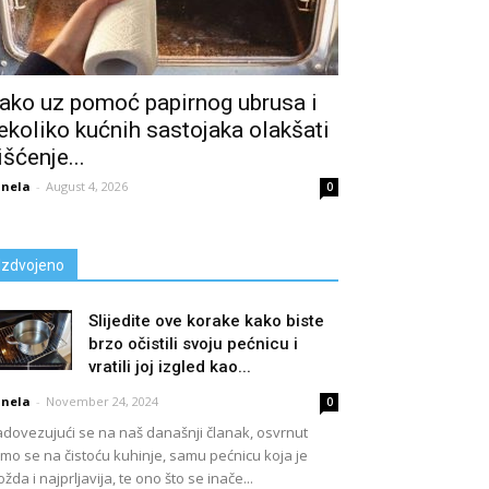
ako uz pomoć papirnog ubrusa i
ekoliko kućnih sastojaka olakšati
išćenje...
nela
-
August 4, 2026
0
Izdvojeno
Slijedite ove korake kako biste
brzo očistili svoju pećnicu i
vratili joj izgled kao...
nela
-
November 24, 2024
0
dovezujući se na naš današnji članak, osvrnut
mo se na čistoću kuhinje, samu pećnicu koja je
žda i najprljavija, te ono što se inače...