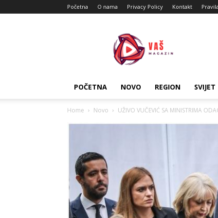
Početna
O nama
Privacy Policy
Kontakt
Pravil
Vas
Magazin
POČETNA
NOVO
REGION
SVIJET
Home
Novo
UŽIVO VUČEVIĆ SA MINISTRIMA ODAO