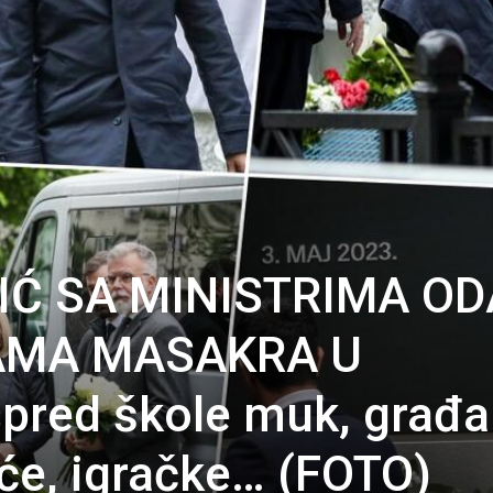
IĆ SA MINISTRIMA O
AMA MASAKRA U
pred škole muk, građa
eće, igračke… (FOTO)