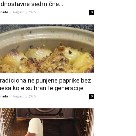
ednostavne sedmične...
nela
-
August 5, 2026
0
radicionalne punjene paprike bez
esa koje su hranile generacije
nela
-
August 5, 2026
0