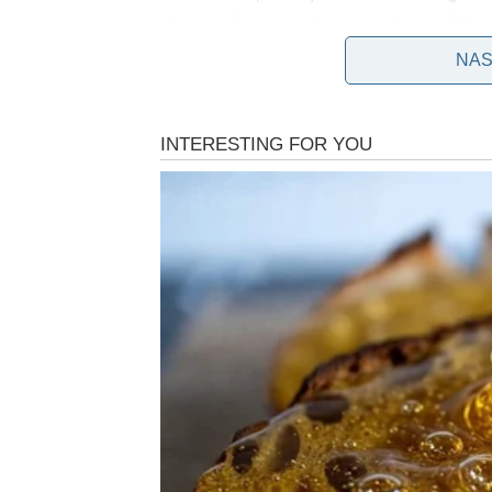
Vučević je 3. maja prošle godine došao u Ribu u
Momirovića i Dejana Ristića ispred Nikara i od
NAS
izgubili život. 3 prošle godine.