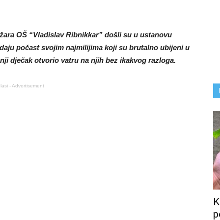
ražara OŠ “Vladislav Ribnikkar” došli su u ustanovu
daju počast svojim najmilijima koji su brutalno ubijeni u
nji dječak otvorio vatru na njih bez ikakvog razloga.
lasi - Advertisement
K
p