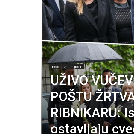
Novo
Zanimljivosti
UŽIVO VUČEV
POŠTU ŽRTV
RIBNIKARU: Is
ostavljaju cv