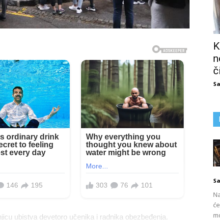
K
n
č
Sa
Sa
Na
će
mo
njicu ubistva devetoro učenika i radnika obezbeđenja.