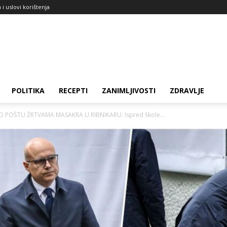
a i uslovi korištenja
POLITIKA
RECEPTI
ZANIMLJIVOSTI
ZDRAVLJE
 POŠTU ŽRTVAMA MASAKRA U RIBNIKARU: Ispred škole...