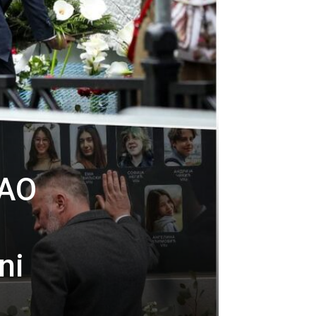
DAO
ni