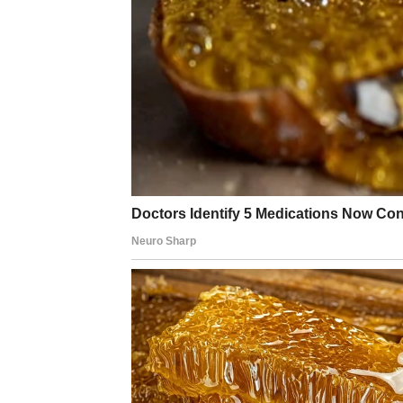
U školi je ispred škole postavljena tabla sa sti
zapaljene svijeće, poruke, crteži drugara i pliša
“i neka bude kraj i početak
sveta koji će imati njihovo ime i naše ruke
ovde gde je istorija progovorila na sav glas
ovde gde ostaviše svoju krv da svetli (…)”