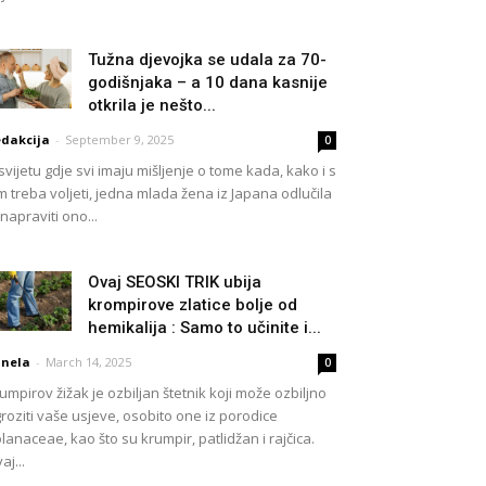
Tužna djevojka se udala za 70-
godišnjaka – a 10 dana kasnije
otkrila je nešto...
dakcija
-
September 9, 2025
0
svijetu gdje svi imaju mišljenje o tome kada, kako i s
m treba voljeti, jedna mlada žena iz Japana odlučila
 napraviti ono...
Ovaj SEOSKI TRIK ubija
krompirove zlatice bolje od
hemikalija : Samo to učinite i...
nela
-
March 14, 2025
0
umpirov žižak je ozbiljan štetnik koji može ozbiljno
roziti vaše usjeve, osobito one iz porodice
lanaceae, kao što su krumpir, patlidžan i rajčica.
aj...