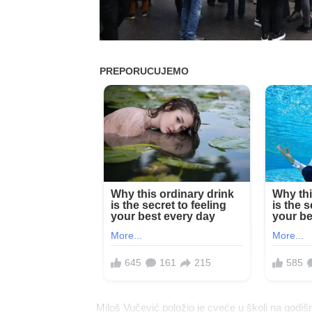
Miloš Vučević položio je cveće u školi na godiš