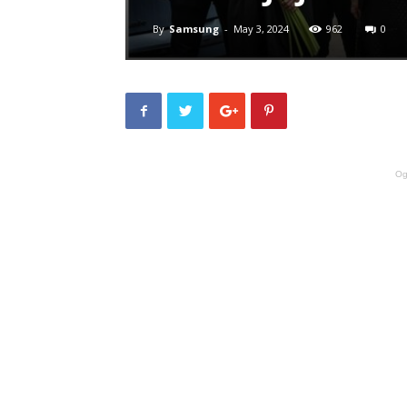
By
Samsung
-
May 3, 2024
962
0
Og