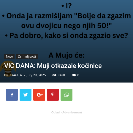
Novo
Zanimljivosti
VIC DANA: Muji otkazale kočinice
By
Sanela
-
July 28, 2025
8428
0
Oglasi - Advertisement