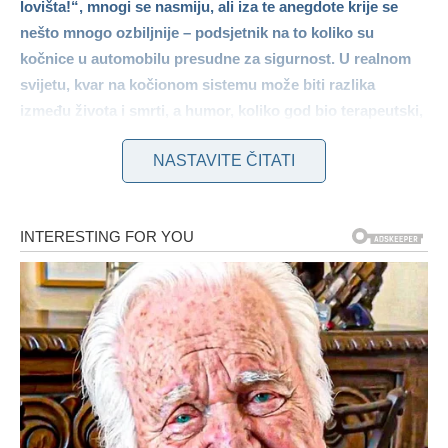
lovišta!“, mnogi se nasmiju, ali iza te anegdote krije se
nešto mnogo ozbiljnije – podsjetnik na to koliko su
kočnice u automobilu presudne za sigurnost. U realnom
svijetu, kvar na kočionom sistemu može biti razlika
između života i smrti, a humor, koliko god bio terapeutski,
ne smije zamagliti ozbiljnost problema.
NASTAVITE ČITATI
Mujo je, prema jednoj od brojnih kafanskih priča, izgubio
kontrolu nad autom nizbrdo, a rezultat je bila panika i pješak
koji „počeo da bježi među ostalih 50“ – kako on to slikovito
opisuje. Smijeh se prolomi, ali negdje u pozadini te šale
čuči istina:
kvarovi na kočnicama nisu rijetkost, a
posljedice mogu biti katastrofalne
. Kako prenosi
BalkanNews
, iako su ovakve priče često izmišljene,
neodržavan kočioni sistem predstavlja jedan od vodećih
uzroka saobraćajnih nesreća.