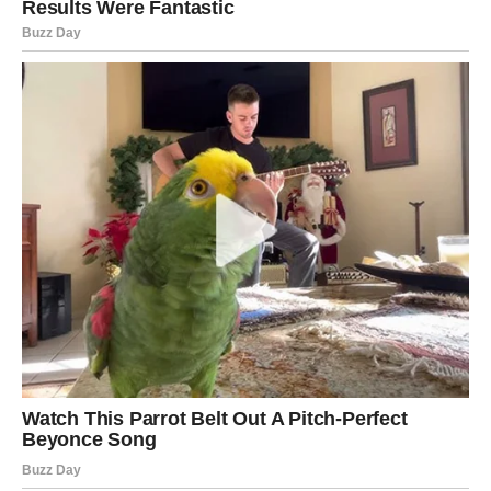
nogama – na ledu. Statistike potvrđuju: vozači često ignorišu
ključne znakove upozorenja poput „mekane“ papučice, dužeg
zaustavnog puta, vibracija i lampica koje svijetle na kontrolnoj
tabli.
Održavanje kočnica nije stvar luksuza, već
zakonska i
moralna obaveza
. Preporučene smjernice kažu da se
kočione pločice mijenjaju svakih 30.000 do 60.000
kilometara, diskovi oko 80.000 km, a tečnost svakih 24
mjeseca. Vizualna kontrola svakih 10.000 kilometara može
spriječiti nepredvidive kvarove – i spasiti živote.
CNN.com
je u svom tekstu “The parts of your car that matter
most in emergencies” istaknuo da su
kočnice među
najvažnijim, ali i najzanemarenijim dijelovima vozila
.
Posebno u gradskim uslovima vožnje, gdje je kočenje češće i
neočekivanije, neispravan sistem direktno ugrožava pješake,