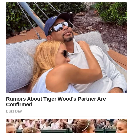
bicikliste i druge vozače. Detaljnije o temi možete čitati ovdje:
https://edition.cnn.com/2023/05/14/cars/car-brake-system-
safety-explained/index.html
I dok se mnogi smiju Mujinim dogodovštinama – i treba se
smijati, jer humor liječi – stvarnost na asfaltu ne prašta.