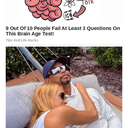
Masti igraju ključnu ulogu u teksturi i ukusu pečenih proizvoda.
Bilo da se radi o ulju, puteru ili margarinu, oni imaju značajan
utjecaj na ukupni volumen tijesta. Dodavanje masti, posebno
putera, ne samo da poboljšava ukus, već i produžava svežinu
hleba. Za dodatnu notu, razmislite o uključivanju nekoliko
kašičica maslinovog ulja u tijesto za kruh ili pizzu. To će
rezultirati elastičnijom teksturom, divnom aromom i
zadovoljavajućim hrskanjem.
Prilikom pripreme tijesta važno je voditi
računa o vremenu i redoslijedu
dodavanja sastojaka.
Sjemenke i male začine treba odmah ubaciti u brašno zajedno
s kvascem. Međutim, sušeno voće, sir i masline treba dodati
tek kada tijesto ima priliku da naraste. Prerano dodavanje
može dovesti do gubitka boje i okusa. Osim toga, ako odlučite