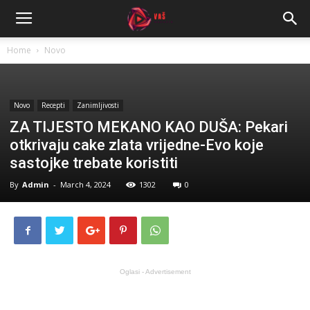
Home
Novo
Novo
Recepti
Zanimljivosti
ZA TIJESTO MEKANO KAO DUŠA: Pekari
otkrivaju cake zlata vrijedne-Evo koje
sastojke trebate koristiti
By
Admin
-
March 4, 2024
1302
0
Oglasi - Advertisement