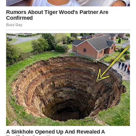
da pospite sjemenke po vrhu tijesta, preporučljivo je da ih
prethodno navlažite vodom kako ne bi potonule. Takođe je
ključno osigurati da sjemenke ne zagore tokom procesa
pečenja.
Da biste postigli lepu zlatnu koru, pre pečenja nanesite glazuru
od jaja. Napravite glazuru tako što ćete sjediniti žumanca,
kašiku vode i prstohvat soli dok se dobro ne sjedini. Nanesite
glazuru na tijesto 10 minuta prije završetka pečenja. Ako
odaberete da koristite samo vodu, kora će imati svjetliju boju.
Odlučite li da potrebnu količinu mlijeka zamijenite jogurtom ili
kiselom pavlakom, posebno kada ga pržite na ulju, dobit ćete
vlažno i sočno tijesto. Ova specifična vrsta tijesta ne upija lako
prevelike količine masti.
Kada je u pitanju temperatura, ključno je izbjeći stavljanje
tijesta u izuzetno vruću pećnicu jer postoji mogućnost da se
sruši. Intenzivna toplota uzrokuje da mjehurići zraka izlaze iz