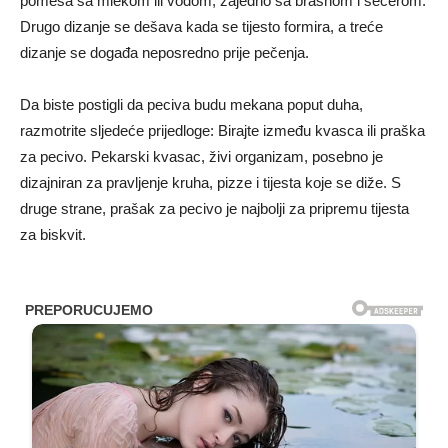
pomeša sa mlekom ili vodom, zajedno sa brašnom i šećerom.
Drugo dizanje se dešava kada se tijesto formira, a treće
dizanje se događa neposredno prije pečenja.
Da biste postigli da peciva budu mekana poput duha,
razmotrite sljedeće prijedloge: Birajte između kvasca ili praška
za pecivo. Pekarski kvasac, živi organizam, posebno je
dizajniran za pravljenje kruha, pizze i tijesta koje se diže. S
druge strane, prašak za pecivo je najbolji za pripremu tijesta
za biskvit.