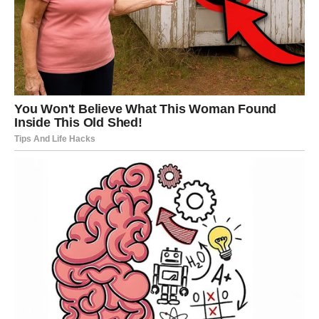
Dodavanje šećera ima dvije svrhe u procesu pravljenja kruha.
Prvo, pomaže da se tijesto diže, a pridonosi i željenoj zlatno
braon boji kore. Važno je odmah dodati šećer, ali morate biti
oprezni da ne koristite preveliku količinu. Pretjerivanje može
ometati aktivnost kvasca, što rezultira dužim periodom
fermentacije.
Kako bi se osigurala optimalna fermentacija, važno je
suzdržati se od direktnog miješanja kvasca sa solju. Umjesto
toga, u tijesto za hljeb koje sadrži 1 kg brašna dodajte 1
kašičicu (20-25 g) soli.