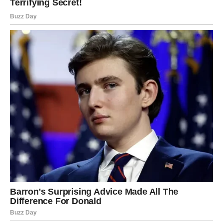
tijesta, a ako se to ne dogodi tokom pečenja, oni će se ispuhati
nakon vađenja iz rerne. Kada je hleb ispečen, preporučljivo je
suzdržati se da ga odmah vadite iz kalupa. Umjesto toga,
ostavite da se malo ohladi (ne potpuno, jer može postati
vlažan odozdo), a zatim ga umotajte u kuhinjsku krpu da kora
ne postane pretvrda.
Oglasi