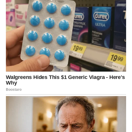
Treći faktor bila je nejednakost u raspodjeli obaveza i
emocionalnih odgovornosti. On je radio sve kako bi osigurao
porodicu i domaći mir, ali osjećao je da njegovi napori ostaju
neprimijećeni i nedovoljno cijenjeni. Istovremeno, bio je
primoran često popuštati i skrivati vlastite stavove da bi
izbjegao sukobe, što je dugoročno narušilo njegov identitet.
Godine kompromisa i potiskivanja vlastitih potreba stvorile su
osjećaj da je izgubio samog sebe
, što je bio bolniji teret od bilo
kakve svađe.