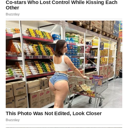
uzajamnog uvažavanja učinio je da brak postane prazan oblik.
Njegov odlazak nije čin mržnje niti osvete – bio je jedini način
da sačuva svoje mentalno zdravlje i mir u duši. On naglašava
da je svaka osoba odgovorna za svoj život i da je ponekad
hrabrost da se ode veća od hrabrosti da se ostane i trpi.
Poruka koju šalje drugima je jasna: ne dopustite da se male
nezadovoljstva nakupljaju u zid koji ne možete srušiti.
Brak
se ne održava sam od sebe; potrebna je stalna pažnja,
iskreni razgovori i želja da se partner razumije i poštuje
.
Tek kada se svaki dan ulaže u odnos, ljubav može da traje,
a ljudi ostaju zajedno jer žele, a ne zato što moraju.
Njegova priča je podsjetnik da je samopoštovanje jednako
važno kao i zajednički život i da ponekad odlazak nije
poraz, već put ka istinskoj slobod.
Oglasi