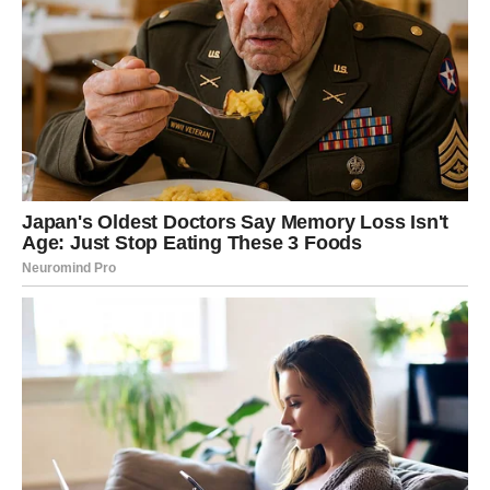
Još jedan razlog leži u udaljavanju od zajedničkih životnih
ciljeva. Kada su se uzeli, njihovi planovi i snovi su bili slični,
ali su kroz godine počeli da idu različitim putem. On je težio
stabilnosti i planiranju budućnosti, dok je supruga pratila
vlastiti ritam i interese. Razlike u viziji života postale su
nepremostive, a nedostatak zahvalnosti za sve što je
pružao dodatno je pojačavao osjećaj emotivne iscrpljenosti.
Svaki put kada njegovi napori nisu bili primijećeni ili priznati,
zid između njih se povećavao
.