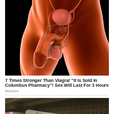
Komunikacija, koju je smatrao osnovom zajedničkog života,
gotovo je nestala
, a svaki pokušaj da podijeli svoja iskustva
završavao je nezapaženo ili s površnim komentarom. Ta tiha
ignorancija stvorila je osjećaj da više nije partner, već samo
stanovnik iste kuće.
Sljedeći razlog bio je dugotrajni osjećaj emocionalne
napuštenosti. Supruga je postala distancirana, rijetko
pokazivala zanimanje za njegove uspjehe ili brige, i sve
više je djelovala kao da dijele krov, ali ne i život. Kritika i
podcjenjivanje postali su svakodnevni: umjesto podrške,
dobivao je primjedbe koje su ga vrijeđale i
polako topile
samopouzdanje
. Bez poštovanja prema njegovim
odlukama i osjećajima, nestajala je i bliskost koja je nekada
krasila njihov odnos.