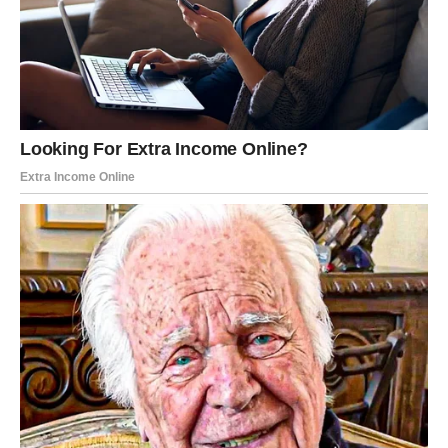
Pored toga, osjećaj nepravde u sitnim, svakodnevnim
situacijama – poput odluka o kućnim finansijama, rasporedu i
prioritetima – akumulirao se godinama. Svaka mala
nesuglasica činila se težom jer nije bilo uzajamnog uvažavanja
niti želje da se nađe zajedničko rješenje. U jednom trenutku,
shvatio je da je više živio za druge nego za sebe, i da je
izgubio svoju osobnost u ulozi muža i oca.
Odluka da ode nije
bila impulsivna; bila je pokušaj da povrati vlastiti život i
identitet
.