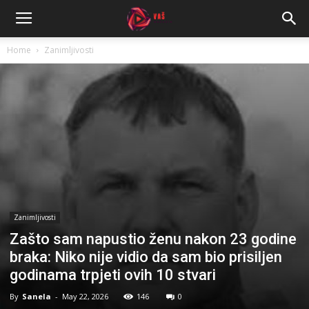
Home
Zanimljivosti
Zanimljivosti
Zašto sam napustio ženu nakon 23 godine
braka: Niko nije vidio da sam bio prisiljen
godinama trpjeti ovih 10 stvari
By
Sanela
-
May 22, 2026
146
0