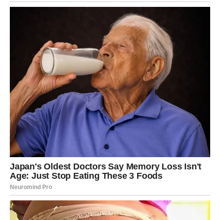
čvrstoću šavova
umjeren procenat elastina
Takve farmerke će obično trajati duže i bolje zadržati svoj
prvobitni izgled.
Talasi na farmerkama mogu biti neugodni i estetski smetati, ali
u većini slučajeva
nisu nerješiv problem
. Uz pravilno pranje,
pažljivo sušenje i adekvatno odlaganje, moguće je značajno
produžiti vijek trajanja vaših omiljenih pantalona.
Ako posvetite malo više pažnje načinu održavanja trapera,
vaše farmerke mogu
dugo zadržati uredan izgled, dobar
kroj i udobnost
– baš kao prvog dana kada ste ih kupili