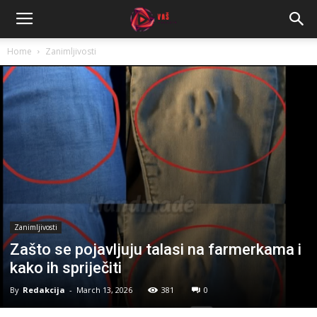
Home
Zanimljivosti
Zanimljivosti
Zašto se pojavljuju talasi na farmerkama i
kako ih spriječiti
By
Redakcija
-
March 13, 2026
381
0