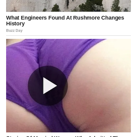
Ovaj postupak ponekad može pomoći da se tkanina vrati u
prirodniji oblik.
Pomoć profesionalnog krojača
Ako su deformacije na traperu izrazito vidljive i ne nestaju