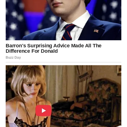
Jedan od najjednostavnijih načina da ublažite talase jeste
korištenje
pare
. Paročistač može opustiti vlakna i pomoći da
se tkanina ponovo izravna.
Ako nemate aparat za paru, možete koristiti i
peglu na nižoj
temperaturi
. Preporučuje se staviti tanku tkaninu između
pegle i farmerki kako biste zaštitili materijal.