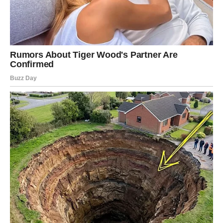
Nisu sve farmerke napravljene od istog kvaliteta trapera.
Jeftiniji materijali
često nemaju dovoljnu čvrstoću da dugo
zadrže oblik, zbog čega se brže deformišu.
Također, kroj igra važnu ulogu. Ako su farmerke:
preuske
, tokom nošenja se previše razvlače
slabije konstrukcije
, šavovi i tkanina ne mogu izdržati
stalno opterećenje
U oba slučaja veća je vjerovatnoća da će se pojaviti talasi na
tkanini.