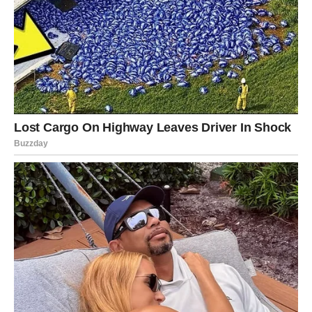
izgled.
Visoka temperatura vode
, snažni programi centrifuge i
agresivno sušenje mogu negativno djelovati na strukturu
tkanine.
Posebno problematična može biti
mašina za sušenje veša
.
Visoka temperatura u sušilici može oslabiti vlakna i uzrokovati
deformaciju materijala. Kao posljedica toga, farmerke gube
svoj prvobitni oblik i počinju se pojavljivati talasasti dijelovi.
Čak i kvalitetan denim može izgubiti stabilnost ako se redovno
pere i suši na previsokim temperaturama.
3. Kvalitet materijala i kroj
pantalona