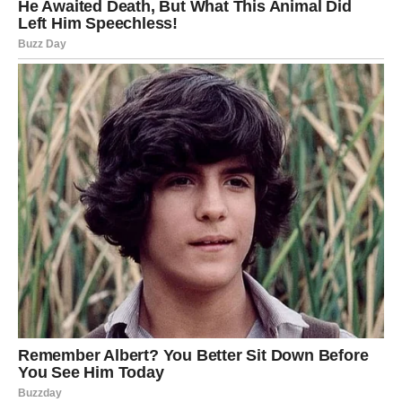
Kako spriječiti pojavu talasa
na farmerkama
Perite ih rjeđe
Za razliku od mnoge druge odjeće,
denim ne zahtijeva često
pranje
. Zapravo, prečesto pranje može ubrzati trošenje
vlakana.
Umjesto toga možete:
očistiti manje mrlje lokalno
prozračiti farmerke nakon nošenja