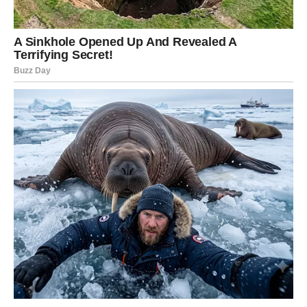
4. Pogrešan način odlaganja
Mnogi ljudi farmerke jednostavno
presaviju i slože u ormar
.
Iako je to praktično, takav način čuvanja može stvoriti tačke
pritiska na određenim dijelovima materijala.
S vremenom ti pritisci mogu dovesti do trajnih nabora i
nepravilnosti na tkanini. Zbog toga je često bolje
okačiti
farmerke na vješalicu
kako bi zadržale prirodan oblik.