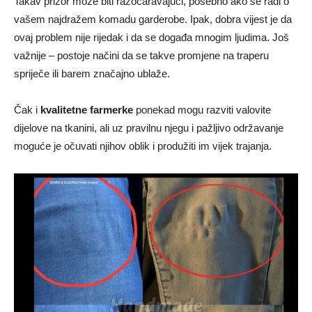
Takav prizor može biti razočaravajući, posebno ako se radi o
vašem najdražem komadu garderobe. Ipak, dobra vijest je da
ovaj problem nije rijedak i da se događa mnogim ljudima. Još
važnije – postoje načini da se takve promjene na traperu
spriječe ili barem značajno ublaže.
Čak i
kvalitetne farmerke
ponekad mogu razviti valovite
dijelove na tkanini, ali uz pravilnu njegu i pažljivo održavanje
moguće je očuvati njihov oblik i produžiti im vijek trajanja.