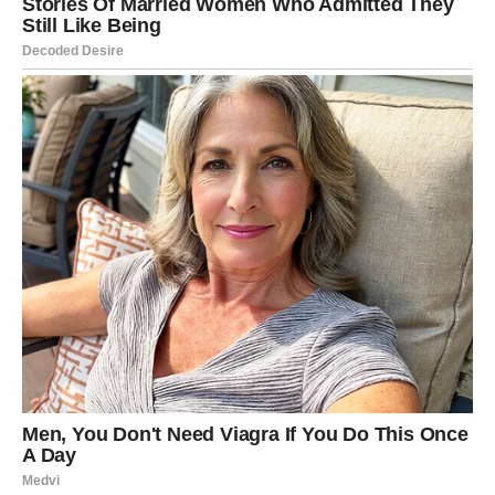
nakon pranja ili peglanja, rješenje može biti
posjeta krojaču
.
Iskusni krojač može prilagoditi šavove i popraviti kroj kako bi
pantalone bolje pristajale i izgledale urednije.
Kada je vrijeme za kupovinu
novih farmerki
Ponekad, bez obzira na sve pokušaje, materijal jednostavno
više ne može zadržati svoj oblik. Ako su
elastična vlakna
potpuno izgubila funkciju
ili je tkanina postala previše tanka,
možda je vrijeme za novi par.
Prilikom kupovine novih farmerki obratite pažnju na:
kvalitet trapera