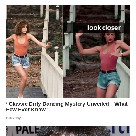
prati ih tek nakon nekoliko nošenja
Kada ih ipak perete, preporučuje se:
okrenuti farmerke
naopako
koristiti
hladnu vodu
odabrati
blagi program pranja
Izbjegavajte sušilicu
Najbolji način sušenja farmerki je
prirodno sušenje na zraku
.
Možete ih: