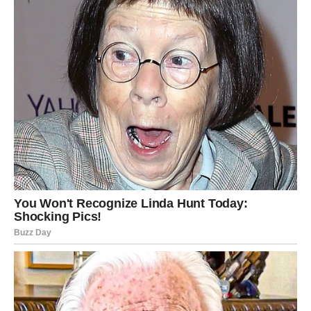
okačiti za pojas
položiti ravno na sušilicu za veš
Ova metoda pomaže da se zadrži oblik pantalona i smanjuje
rizik od skupljanja i deformacija.
Birajte blag deterdžent
Jaki deterdženti mogu oštetiti vlakna i ubrzati njihovo
propadanje. Zbog toga je bolje koristiti
blage deterdžente
namijenjene tamnoj ili osjetljivoj odjeći
.
Oni su nježniji prema materijalu i pomažu da traper duže
zadrži svoj izgled.