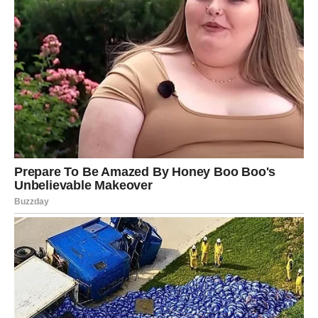
prvobitnu čvrstoću i otpornost. To se posebno događa na
dijelovima gdje je tkanina najviše opterećena, kao što su:
koljena
butine
stražnji dio pantalona
Kada vlakna oslabe, materijal se počinje
neravnomjerno
rastezati
, a upravo to uzrokuje pojavu talasa i nabora na
površini trapera.
2. Nepravilno pranje i sušenje
Način na koji perete farmerke ima ogroman utjecaj na njihov