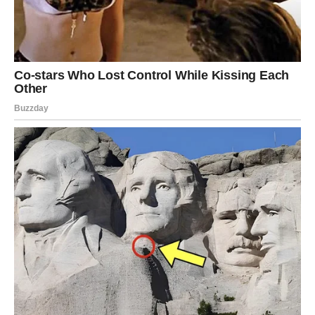
Ponovno pranje uz oblikovanje
Još jedan koristan trik je da farmerke
potopite u mlaku vodu
oko 15 do 20 minuta
. Nakon toga, dok su još vlažne, rukama
lagano poravnajte dijelove na kojima su se pojavili talasi.
Zatim ih:
položite ravno na sušilicu
ili okačite da se prirodno osuše