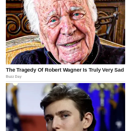
Pametnije čuvajte farmerke
Umjesto klasičnog savijanja, razmislite o
kačenju farmerki u
ormaru
. Možete koristiti:
vješalice za pantalone
šipku u ormaru preko koje ćete prebaciti farmerke
Na taj način tkanina ostaje ravna i smanjuje se mogućnost
stvaranja trajnih nabora.
Parenje ili lagano peglanje