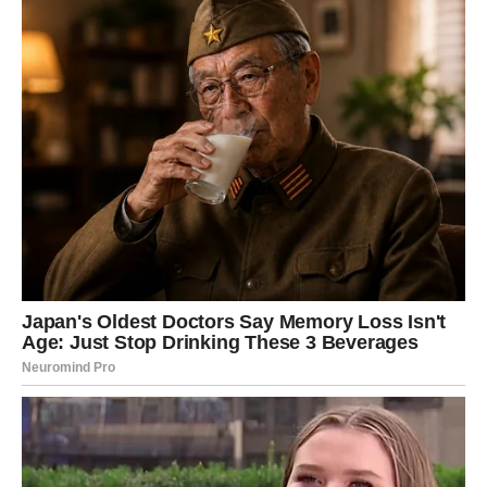
1. Rastezanje materijala kroz
vrijeme
Veliki broj modernih farmerki danas sadrži određeni procenat
elastina ili spandeksa
. Ova vlakna se dodaju kako bi
pantalone bile udobnije i fleksibilnije tokom nošenja.
Zahvaljujući njima, farmerke se lakše prilagođavaju tijelu i
omogućavaju veću slobodu pokreta.
Međutim, s vremenom elastična vlakna počinju gubiti svoju