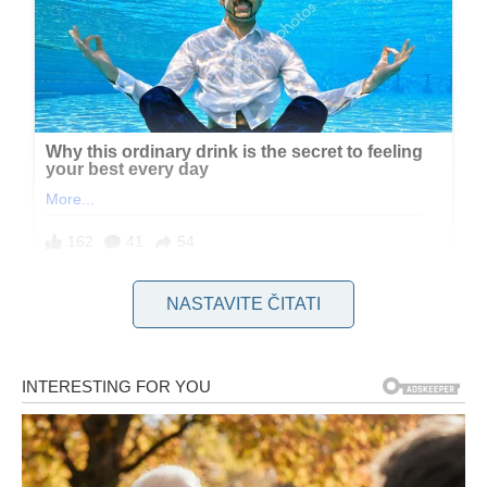
NASTAVITE ČITATI
1. Hara Hachi Bu – Umjerenost
kao temelj zdravlja
Jedan od najpoznatijih japanskih principa prehrane dolazi s
otoka Okinawa, gdje živi jedan od najvećih brojeva