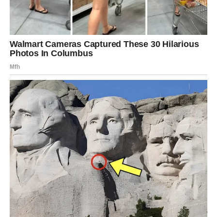
Kretanje je ugrađeno u njihovu svakodnevicu:
Hodanje do trgovine ili posla
Vožnja biciklom umjesto automobila
Održavanje doma i vrta
Igranje s unucima ili sudjelovanje u zajedničkim
aktivnostima
Takav način života potiče cirkulaciju, jača mišiće i održava
pokrete zglobova – bez dodatnog opterećenja ili stresa na
tijelo. Osim tjelesnih prednosti, stalna aktivnost smanjuje rizik
od depresije, anksioznosti i usamljenosti.