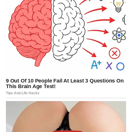
zadovoljnijim životom.
Ikkai-ichie – Jedinstvenost svakog
trenutka
Ova filozofija podsjeća da je
svaki trenutak neponovljiv
i da
ga treba doživjeti punom sviješću. Japanci ovu ideju
prakticiraju kroz rituale ispijanja čaja, zajedničke obroke i
svakodnevne susrete.
Ove dvije filozofije jačaju
mentalno zdravlje
, smanjuju stres i
pomažu u izgradnji dubljih odnosa s drugima i samim sobom.
Zaključak: Japanski put do
zdravlja i dugog života može biti i