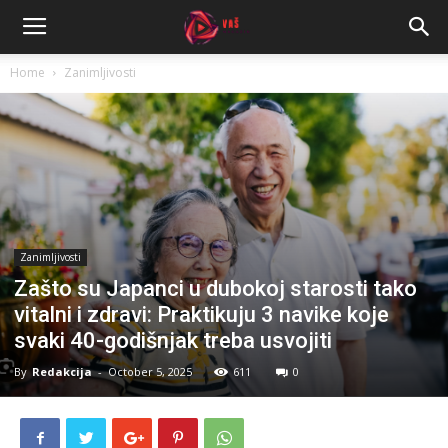
Home
Zanimljivosti
Zanimljivosti
Zašto su Japanci u dubokoj starosti tako
vitalni i zdravi: Praktikuju 3 navike koje
svaki 40-godišnjak treba usvojiti
By
Redakcija
-
October 5, 2025
611
0