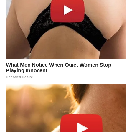
vaš
Ne morate živjeti u Japanu kako biste usvojili njihove principe i
poboljšali kvalitetu svog života. Kroz umjerenu prehranu,
svakodnevno kretanje i njegovanje unutarnjeg mira, možete
značajno utjecati na vlastito zdravlje, sreću i dugovječnost.