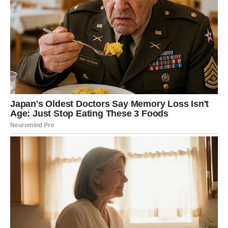
Jedite polako i svjesno, bez ometanja poput TV-a ili
mobitela
Slušajte signale vlastitog tijela
Umjesto prepunih tanjura, poslužite manje porcije
Fokusirajte se na kvalitetu, a ne količinu hrane
Japanska prehrana također je bogata povrćem, ribom, algama
i fermentiranim namirnicama poput
miso juhe, nattoa i
kiselog povrća
– sve su to namirnice koje pozitivno utječu na
probavu, imunitet i zdravlje crijeva.