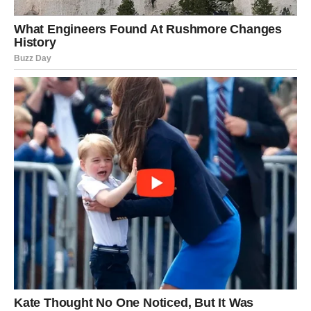
Savjet za primjenu:
Ukoliko radite u uredu ili imate sjedilački posao, ugradite male
promjene u svoju rutinu:
Koristite stepenice umjesto lifta
Prošetajte tijekom pauze