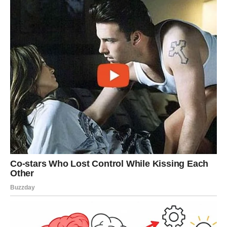
stvari: obitelj, vrtlarstvo, volontiranje, hobi, duhovnost ili pomoć
drugima.
Imati jasno definiranu svrhu povezanu je s duljim i