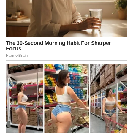
2. Prirodno kretanje – Aktivnost
kroz svakodnevne zadatke
Za razliku od zapadnog pristupa zdravlju koji često uključuje
intenzivne treninge i sate u teretani, Japanci se oslanjaju na
kontinuirano, umjereno kretanje
tijekom cijelog dana.