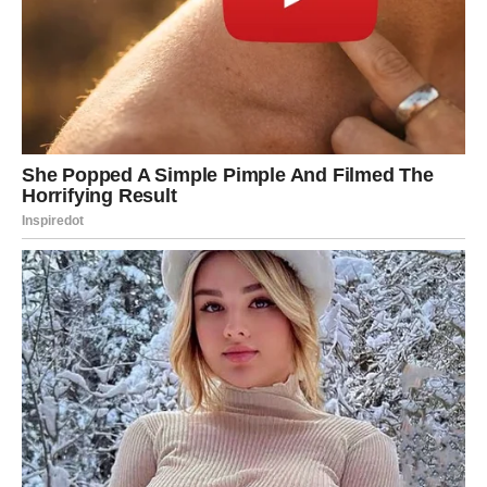
Tri ključna koraka za početak:
Jedite umjereno i svjesno – hara hachi bu
Uključite više prirodnih kretanja u dan
Razvijte svoj ikigai i budite prisutni u svakom trenutku
Zdrav i dug život nije slučajnost – on je rezultat svakodnevnih
izbora. Počnite već danas.
Oglasi