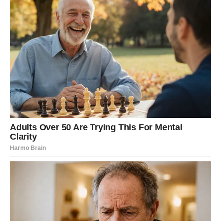
stogodišnjaka u svijetu. Izraz
“hara hachi bu”
znači
“jedi
dok nisi 80% sit”
. Ova jednostavna, ali moćna filozofija
prehrane potiče kontrolu porcije i svjesno jedenje.
Dok većina ljudi jede do potpune situacije ili čak prijetnje,
Okinawci prakticiraju umjerenost, čime smanjuju rizik od:
pretilosti
metaboličkih sindroma
dijabetes tipa 2
kardiovaskularnih bolesti
Kako primijeniti ovaj princip u svakodnevnom životu?