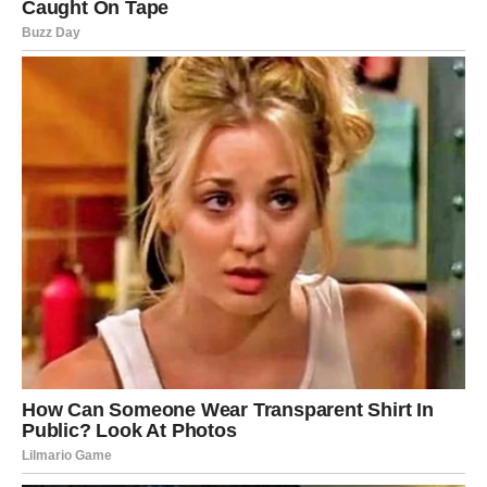
Ustanite i istegnite se svakih sat vremena
Obavljajte kućne poslove kao oblik kretanja
3. Ikigai i Ikkai-ichie – Živjeti s
razlogom i cijeniti trenutak
Još dvije važne filozofije doprinose psihološkoj stabilnosti i
emocionalnoj otpornosti Japanaca:
Ikigai – Svrha života
Ikigai
se može prevesti kao „razlog zbog kojeg ustajemo
ujutro“. To je osjećaj svrhe i unutarnje motivacije koji nas
pokreće. Kod Japanaca, ikigai često dolazi iz jednostavnih