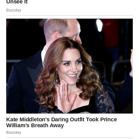
šest godina krenuo je u školu glume. Prve uloge bile su
male i skromne, ali dovoljne da shvati da je gluma poziv, a
ne prolazna avantura. Montevideo je bio prekretnica, ali ne i
krajnja tačka.
Danas, umjesto jurnjave za instant popularnošću, Predrag
strpljivo gradi karijeru. Njegova borba nije da se oslobodi
Stanoja, već da publici pokaže nove slojeve sebe.
U svijetu u
kojem se uspjeh mjeri brzinom, on je izabrao trajnost.
Bez
skandala, bez potrebe da se dokazuje, sa jasnim osjećajem
ko je i šta želi.
Zanimljivo je da mnogi tek sada, gledajući njegove novije
fotografije, shvate koliko je vremena prošlo. Dječak koji je
rasplakao Srbiju danas je zreo mladi čovjek, sa stavom i
tišinom nekoga ko je naučio da sluša sebe. Nema velikih riječi,
nema pompe – samo upornost i mirno povjerenje u vlastiti put.