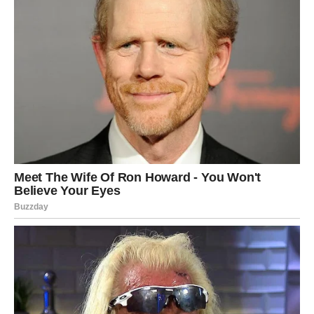
Njegova priča podsjeća da dječja slava ne mora završiti
tragično. Ponekad je najveća hrabrost upravo povlačenje, rast
daleko od očiju javnosti i povratak onda kada si spreman.
Predrag Vasić je to uradio – tiho, dostojanstveno i bez
žurbe.
Dok publika i dalje pamti malog Stanoja i rečenice zbog
kojih je Srbija “grcala”, danas pred sobom ima glumca koji
tek ulazi u svoje najzrelije godine. Njegova priča još nije
završena. Možda se baš u toj tišini, bez velikih reflektora,
rađa nova faza – ona u kojoj će ga publika ponovo
upoznati, ovaj put bez dječjeg lika, ali sa istom snagom
emocije.