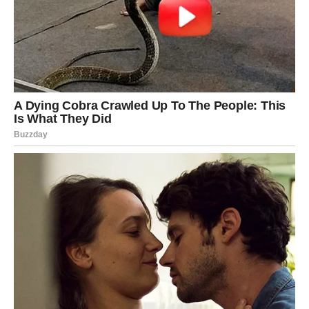
se iz javnosti, nestao sa naslovnica i dao sebi vrijeme da
odraste daleko od očekivanja publike.
Dok su mnogi čekali njegove nove uloge, on je birao školu,
svakodnevicu i sazrijevanje bez privilegija. Upisao je
srednju školu bez želje da bude “onaj iz filma”, a kasnije i
Fakultet dramskih umjetnosti. Njegova odluka bila je jasna
– ako će se baviti glumom, to će biti ozbiljno, temeljno i bez
prečica. Slava mu nikada nije bila cilj, već iskustvo koje je
došlo prerano.
Godine su prolazile, a mali Stanoje je ostao zamrznut u
sjećanjima publike. Međutim, život van ekrana radio je svoje.
Predrag je odrastao, promijenio izgled, stil i energiju. Danas, sa
26 godina, izgleda potpuno drugačije – toliko da ga mnogi ne bi
prepoznali na ulici. Brada, zreliji pogled i smirenost u držanju
jasno govore da dječak sa velikog platna više ne postoji,
barem ne spolja.