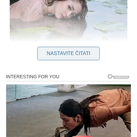
NASTAVITE ČITATI
U trenutku kada je film postao ogroman hit, činilo se da je pred
njim put posut reflektorima. Djeca-glumci često tada nestanu u
vrtlogu slave, ali Predrag je krenuo suprotnim smjerom.
Umjesto brzog uspjeha, izabrao je spor i tih put.
Povukao