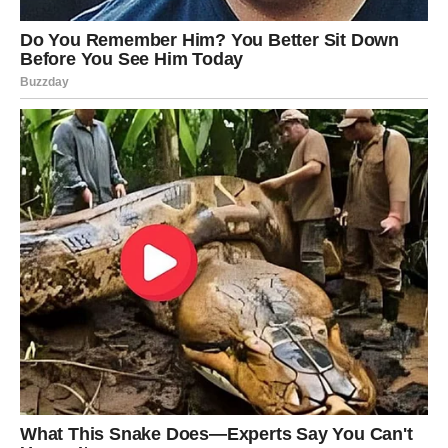
Ipak, koliko god se promijenio, jedno je ostalo isto – publika ga
i dalje veže za Stanoja.
To je istovremeno teret i privilegija
koju nose rijetki glumci. Predrag toga nije bježao. Govorio je o
toj ulozi s poštovanjem, svjestan da mu je donijela
prepoznatljivost, ali i odgovornost da pokaže da je mnogo više
od jednog lika.
Njegov put ka glumi počeo je mnogo prije Montevidea. Već
kao dijete pokazivao je interesovanje za scenu, a sa samo