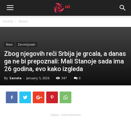
Home
Novo
Novo
Zanimljivosti
Zbog njegovih reči Srbija je grcala, a danas
ga ne bi prepoznali: Mali Stanoje sada ima
26 godina, evo kako izgleda
By
Sanela
-
January 5, 2026
347
0
Oglasi - Advertisement