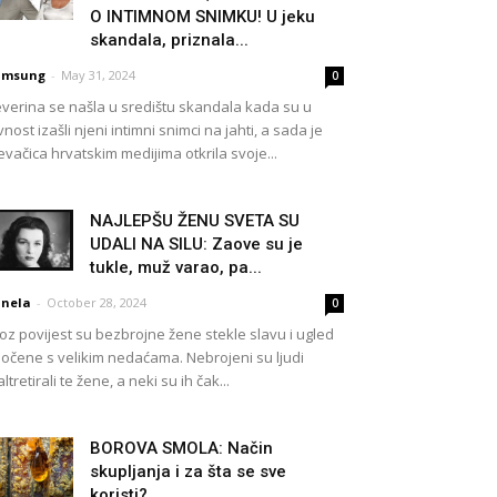
O INTIMNOM SNIMKU! U jeku
skandala, priznala...
amsung
-
May 31, 2024
0
verina se našla u središtu skandala kada su u
vnost izašli njeni intimni snimci na jahti, a sada je
evačica hrvatskim medijima otkrila svoje...
NAJLEPŠU ŽENU SVETA SU
UDALI NA SILU: Zaove su je
tukle, muž varao, pa...
nela
-
October 28, 2024
0
oz povijest su bezbrojne žene stekle slavu i ugled
očene s velikim nedaćama. Nebrojeni su ljudi
ltretirali te žene, a neki su ih čak...
BOROVA SMOLA: Način
skupljanja i za šta se sve
koristi?