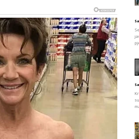
koje su generacijama bile dio kućnih ljekarni. List smokve
mnogim krajevima i često raste u dvorištima i vrtovima.
S
li dodatka drugim prirodnim pripravcima.
Se
ja
ivnom sastavu i prisutnosti biljnih spojeva koji se povezuju
pj
rganizma.
Sa
Kr
su
ma