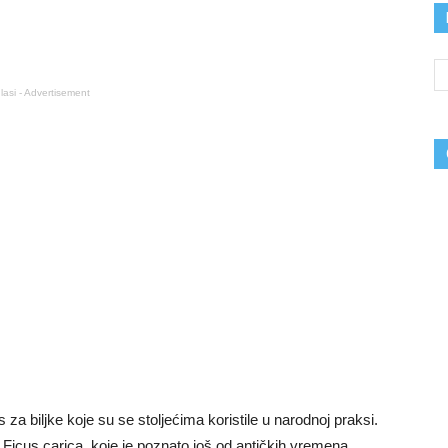
lasi - Advertisement
s za biljke koje su se stoljećima koristile u narodnoj praksi.
a
Ficus carica
, koje je poznato još od antičkih vremena.