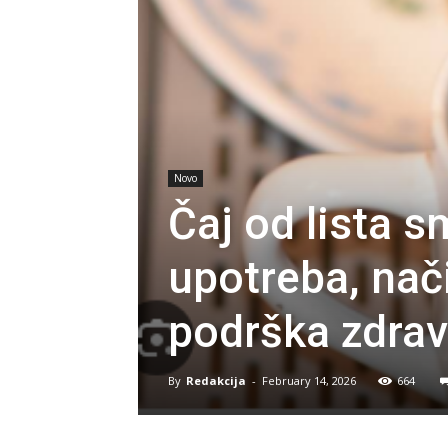
Novo
Čaj od lista s
upotreba, nač
podrška zdrav
By
Redakcija
-
February 14, 2026
664