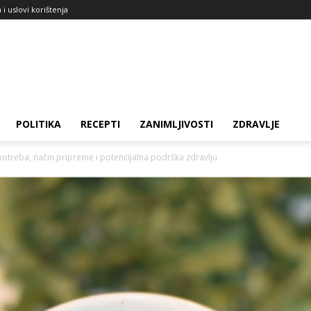
a i uslovi korištenja
POLITIKA
RECEPTI
ZANIMLJIVOSTI
ZDRAVLJE
potreba, način pripreme i potencijalna podrška zdravlju