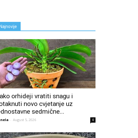
Najnovije
ako orhideji vratiti snagu i
otaknuti novo cvjetanje uz
ednostavne sedmične...
nela
-
August 5, 2026
0