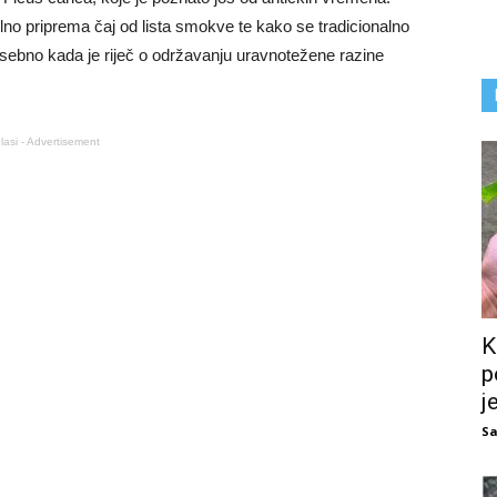
lno priprema čaj od lista smokve te kako se tradicionalno
osebno kada je riječ o održavanju uravnotežene razine
lasi - Advertisement
K
p
j
Sa