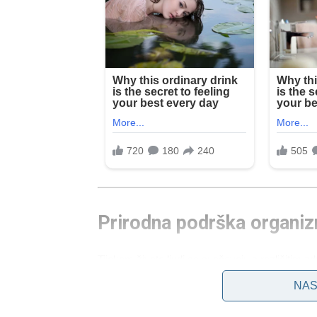
Prirodna podrška organiz
Tijekom života ljudi se suočavaju s različitim 
predispoziciju, dok su drugi rezultat dugotrajnog
NAS
zanemarivanja preventivnih pregleda.