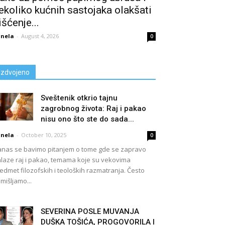
ekoliko kućnih sastojaka olakšati
išćenje...
nela
-
August 4, 2026
0
Izdvojeno
Sveštenik otkrio tajnu
zagrobnog života: Raj i pakao
nisu ono što ste do sada...
nela
-
October 10, 2025
0
nas se bavimo pitanjem o tome gde se zapravo
laze raj i pakao, temama koje su vekovima
edmet filozofskih i teoloških razmatranja. Često
mišljamo...
SEVERINA POSLE MUVANJA
DUŠKA TOŠIĆA, PROGOVORILA I