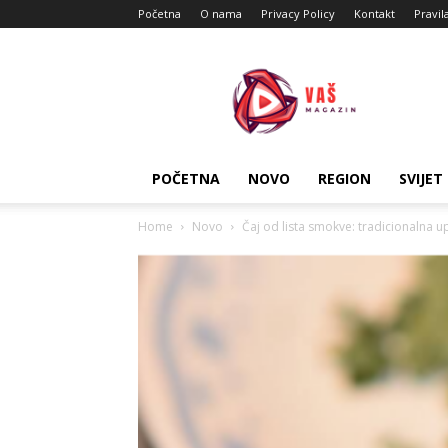
Početna
O nama
Privacy Policy
Kontakt
Pravil
Vas
Magazin
POČETNA
NOVO
REGION
SVIJET
Home
Novo
Čaj od lista smokve: tradicionalna u