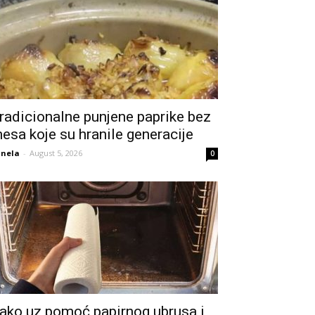
radicionalne punjene paprike bez
esa koje su hranile generacije
nela
-
August 5, 2026
0
ako uz pomoć papirnog ubrusa i