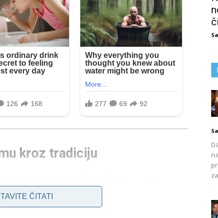
n
č
Sa
Sa
Da
mu kroz tradiciju
na
pr
za
zdravstvenim izazovima. Neki od njih imaju genetsku
 stresa, nepravilne prehrane, nedostatka fizičke aktivnosti ili
TAVITE ČITATI