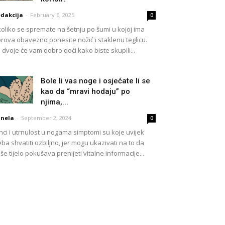
dakcija
-
February 6, 2025
0
oliko se spremate na šetnju po šumi u kojoj ima
rova obavezno ponesite nožić i staklenu teglicu.
 dvoje će vam dobro doći kako biste skupili...
Bole li vas noge i osjećate li se
kao da “mravi hodaju” po
njima,...
nela
-
September 2, 2024
0
nci i utrnulost u nogama simptomi su koje uvijek
eba shvatiti ozbiljno, jer mogu ukazivati ​​na to da
še tijelo pokušava prenijeti vitalne informacije...