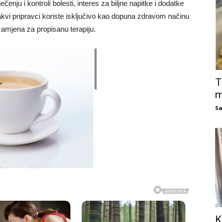
enju i kontroli bolesti, interes za biljne napitke i dodatke
vakvi pripravci koriste isključivo kao dopuna zdravom načinu
zamjena za propisanu terapiju.
T
m
Sa
K