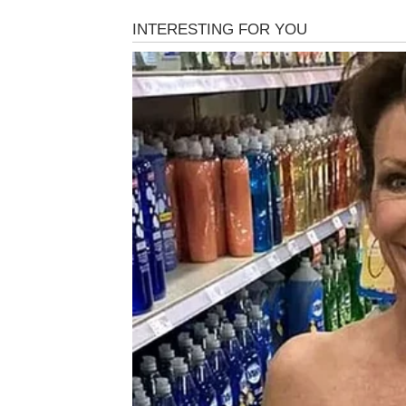
U takvim okolnostima mnogi posežu za biljkama 
zauzima posebno mjesto jer je lako dostupan u 
Tradicionalno se koristio u obliku čaja, obloga i
Njegova popularnost temelji se na bogatom nutrit
s metabolizmom i antioksidativnom zaštitom o