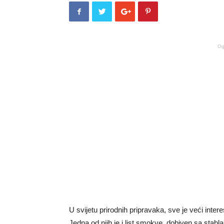
Og
U svijetu prirodnih pripravaka, sve je veći intere
Jedna od njih je i list smokve, dobiven sa stabl