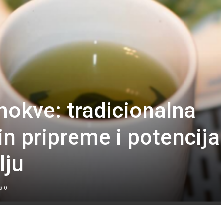
mokve: tradicionalna
in pripreme i potencija
lju
0