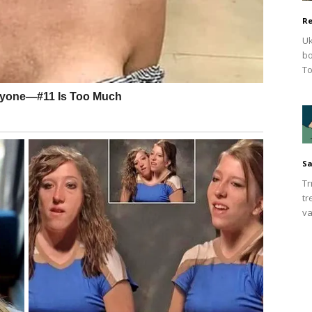
Re
Uk
bo
To
Sa
Tr
tr
va
mokve