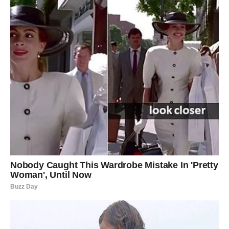
6. Košmarni snovi i psihološki
faktori
Balavljenje se ponekad povezuje sa
intenzivnim snovima i
noćnim morama
. Kod osoba koje su pod hroničnim stresom,
anksioznošću ili određenim psihičkim opterećenjima, refleksi
tokom sna mogu biti poremećeni.
U takvim situacijama, mišići vilice se previše opuste, a
kontrola gutanja postaje slabija, što pogoduje pojavi balavljenja.