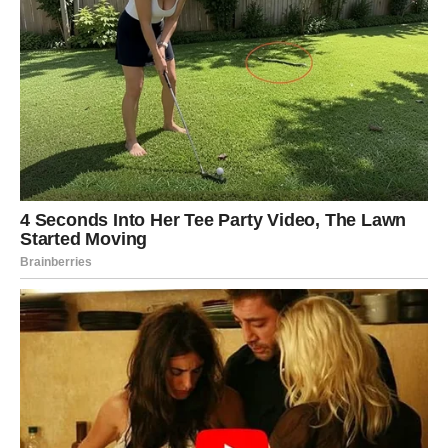
unutrašnje ili spoljašnje faktore
. Položaj spavanja,
zdravstveno stanje, alergije, stres i lekovi igraju značajnu
ulogu u ovom procesu.
Ukoliko je balavljenje učestalo i praćeno drugim simptomima,
preporučljivo je obratiti pažnju na uzrok i po potrebi se
posavetovati sa stručnjakom.
Oglasi