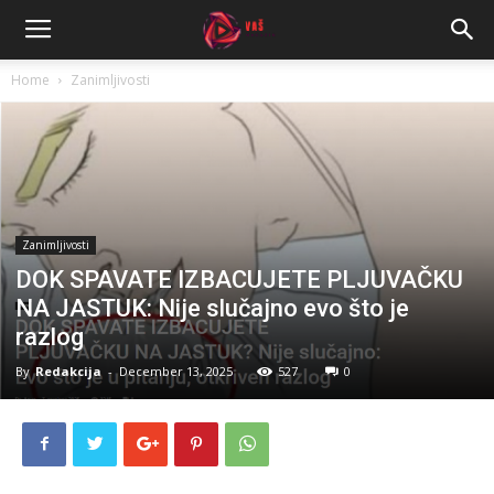
Home
Zanimljivosti
Zanimljivosti
DOK SPAVATE IZBACUJETE PLJUVAČKU
NA JASTUK: Nije slučajno evo što je
razlog
By
Redakcija
-
December 13, 2025
527
0