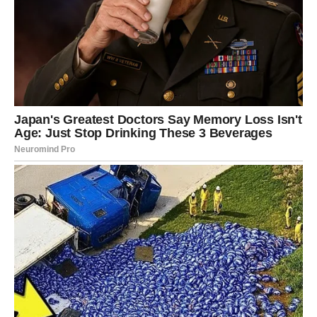
spavamo
. Kada ležimo na boku ili stomaku, mišići lica i vilice
se opuštaju, a usta se često blago otvore. U takvom stanju
pljuvačka nema prepreku da iscuri.
Suprotno tome,
spavanje na leđima
omogućava da se
pljuvačka zadrži u ustima i prirodno proguta. Zbog toga ljudi
koji spavaju na leđima znatno ređe imaju ovaj problem.
2. Alergije i alergijski rinitis
Osobe koje pate od
sezonskih ili hroničnih alergija
često
proizvode veću količinu pljuvačke. Alergijski rinitis, kao i
pojedine alergije na hranu, mogu izazvati iritaciju sluzokože,
što podstiče pojačano lučenje pljuvačke.
Pored toga, zapušen nos primorava osobu da diše na usta, što