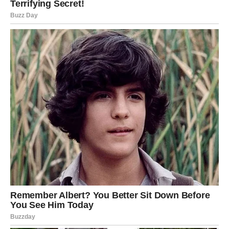
Povećana količina sekreta, zajedno sa smanjenom
sposobnošću gutanja tokom sna, često dovodi do balavljenja.
5. Upala krajnika (tonzilitis)
Tonzilitis
je stanje u kojem dolazi do zapaljenja i oticanja
krajnika koji se nalaze na zadnjem delu grla. Kada su krajnici
uvećani, prolaz u grlu postaje uži, što otežava gutanje.
Kao posledica toga, pljuvačka se zadržava u usnoj duplji i
tokom sna može nesmetano izlaziti.