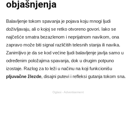
objašnjenja
Balavljenje tokom spavanja je pojava koju mnogi ljudi
doživljavaju, ali o kojoj se retko otvoreno govori. Iako se
najčešće smatra bezazlenom i neprijatnom navikom, ona
zapravo može biti signal različitih telesnih stanja ili navika.
Zanimljivo je da se kod većine ljudi balavljenje javlja samo u
određenim položajima spavanja, dok u drugim potpuno
izostaje. Razlog za to leži u načinu na koji funkcionišu
pljuvačne žlezde
, disajni putevi i refleksi gutanja tokom sna.
Oglasi - Advertisement