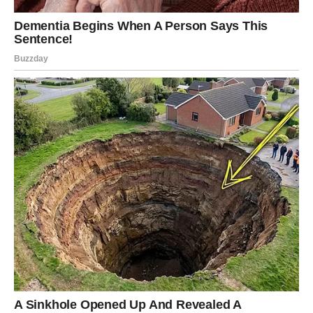
Stručnjaci smatraju da
želudačna kiselina
, kada se vraća ka
jednjaku, može stimulisati nerve u toj regiji. Kao odgovor na
iritaciju, organizam proizvodi više pljuvačke kako bi neutralisao
kiselinu.
Ovaj refleks je čest kod osoba koje pate od
gastroezofagealnog refluksa
, naročito tokom noći, kada je
telo u horizontalnom položaju.
4. Infekcije sinusa i gornjih
disajnih puteva
Kod
sinusnih infekcija
i prehlada dolazi do otežanog disanja i
problema sa gutanjem. Zbog zapušenog nosa, disanje se
premešta na usta, a pljuvačka se lakše akumulira.