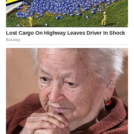
dodatno doprinosi balavljenju tokom sna.
3. Povećana želudačna kiselina
(refluks)