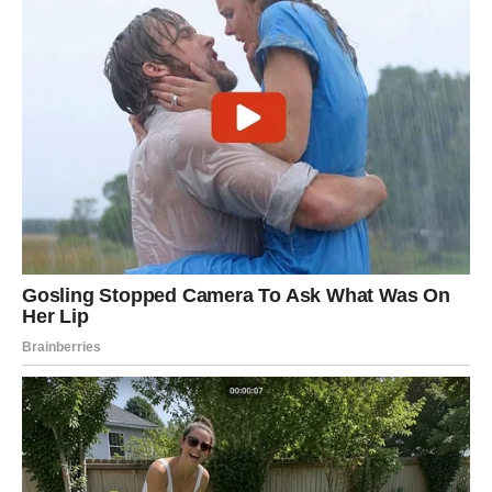
7. Uticaj lekova i supstanci
Određeni lekovi, naročito
neki antidepresivi, analgetici
poput morfina, kao i pojedine psihoaktivne supstance
,
mogu izazvati pojačano lučenje pljuvačke.
Ako osoba redovno koristi terapiju koja utiče na nervni sistem,
balavljenje može postati učestala pojava, naročito tokom
dubokih faza sna.
Zaključak
Iako balavljenje tokom spavanja u većini slučajeva nije
opasno, ono može biti
signal da telo reaguje na određene