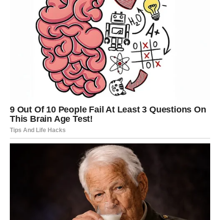
1. Neodgovarajući položaj za
spavanje
Jedan od najčešćih uzroka balavljenja jeste
položaj u kojem