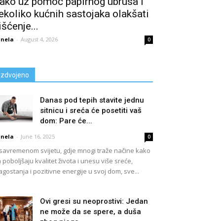
ako uz pomoć papirnog ubrusa i
ekoliko kućnih sastojaka olakšati
išćenje...
nela
-
August 4, 2026
0
Izdvojeno
Danas pod tepih stavite jednu
sitnicu i sreća će posetiti vaš
dom: Pare će...
nela
-
June 16, 2025
0
savremenom svijetu, gdje mnogi traže načine kako
 poboljšaju kvalitet života i unesu više sreće,
agostanja i pozitivne energije u svoj dom, sve...
Ovi gresi su neoprostivi: Jedan
ne može da se spere, a duša