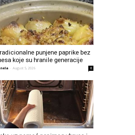
radicionalne punjene paprike bez
esa koje su hranile generacije
nela
-
August 5, 2026
0