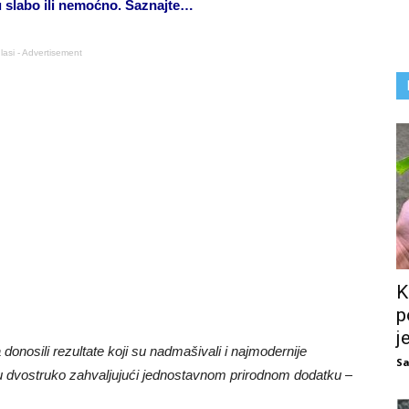
ju slabo ili nemoćno. Saznajte…
lasi - Advertisement
K
p
j
a donosili rezultate koji su nadmašivali i najmodernije
Sa
ju dvostruko zahvaljujući jednostavnom prirodnom dodatku –