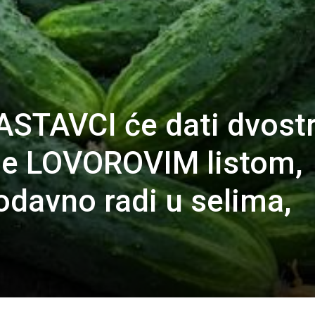
RASTAVCI će dati dvost
nje LOVOROVIM listom,
odavno radi u selima,