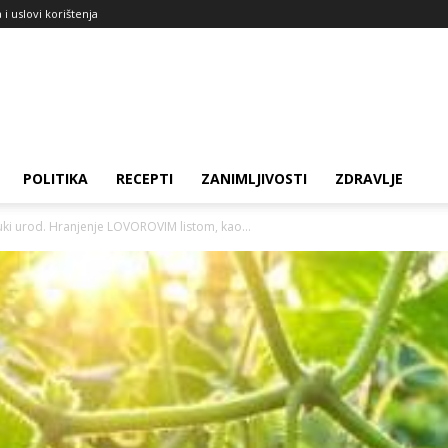
a i uslovi korištenja
POLITIKA
RECEPTI
ZANIMLJIVOSTI
ZDRAVLJE
uki urod. Hranjenje LOVOROVIM listom, kao...