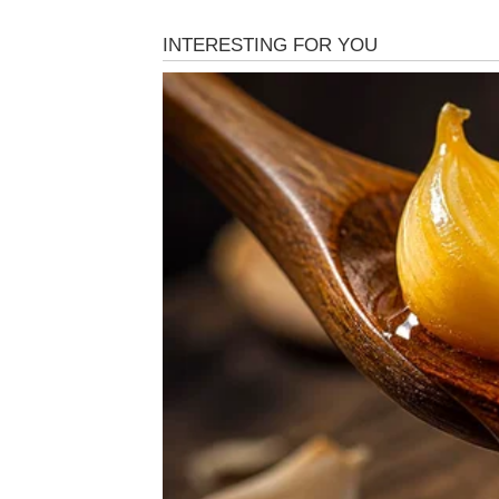
Lovorov list
, koji se vekovima koristi, ima moć
prirodna svojstva pomažu u jačanju korena, otporn
bujnije.
Primjena ove tehnike je vrlo jednostavna. L
pripremiti čaj od listova kojim se zaliva tlo.
O
koji aktiviraju njihov rast i ubrzavaju fotosin