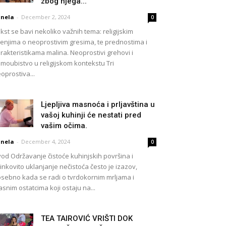
zbog njega...
nela
-
December 2, 2024
0
kst se bavi nekoliko važnih tema: religijskim
enjima o neoprostivim gresima, te prednostima i
rakteristikama malina. Neoprostivi grehovi i
moubistvo u religijskom kontekstu Tri
oprostiva...
Ljepljiva masnoća i prljavština u
vašoj kuhinji će nestati pred
vašim očima.
nela
-
December 4, 2024
0
od Održavanje čistoće kuhinjskih površina i
inkovito uklanjanje nečistoća često je izazov,
sebno kada se radi o tvrdokornim mrljama i
snim ostatcima koji ostaju na...
TEA TAIROVIĆ VRIŠTI DOK