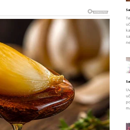
Sa
Te
uč
ka
sa
ne
Sa
 da čak i najslabijim biljkama da snagu i vitalnost. Njegova
Uv
osti na bolesti i stvaranju plodova koji rastu zdravije i
uč
po
ma
ovor se može dodati suvom u zemlju oko krastavaca ili se
vaj prirodni dodatak daje biljkama energiju i nutrijente
tezu. Čak i biljke koje su bile slabe i rodile malo plodova sada