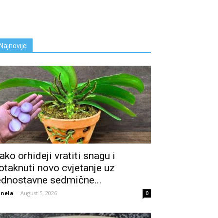
Najnovije
ako orhideji vratiti snagu i
otaknuti novo cvjetanje uz
ednostavne sedmične...
nela
-
August 5, 2026
0