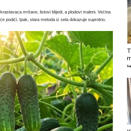
krastavaca mršave, listovi blijedi, a plodovi maleni. Većina
će podići. Ipak, stara metoda iz sela dokazuje suprotno.
T
m
Sa