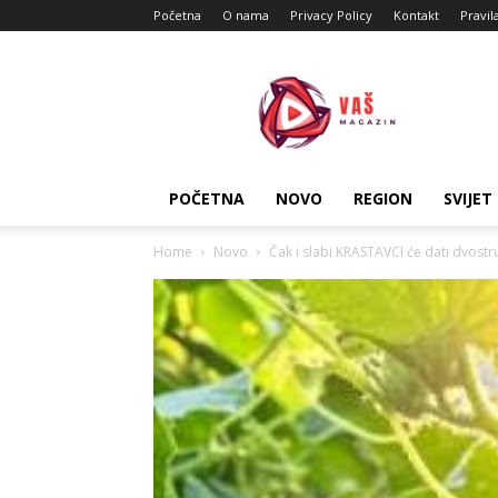
Početna
O nama
Privacy Policy
Kontakt
Pravil
Vas
Magazin
POČETNA
NOVO
REGION
SVIJET
Home
Novo
Čak i slabi KRASTAVCI će dati dvostr