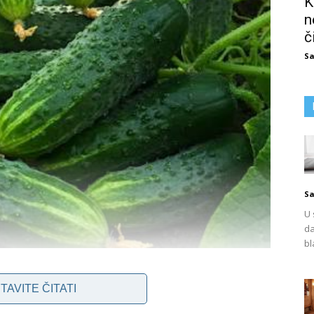
K
n
č
Sa
Sa
U 
da
bl
TAVITE ČITATI