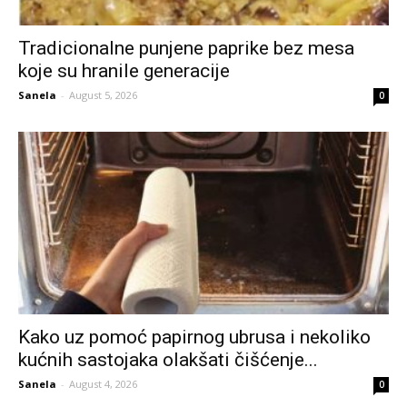
Tradicionalne punjene paprike bez mesa
koje su hranile generacije
Sanela
-
August 5, 2026
0
Kako uz pomoć papirnog ubrusa i nekoliko
kućnih sastojaka olakšati čišćenje...
Sanela
-
August 4, 2026
0