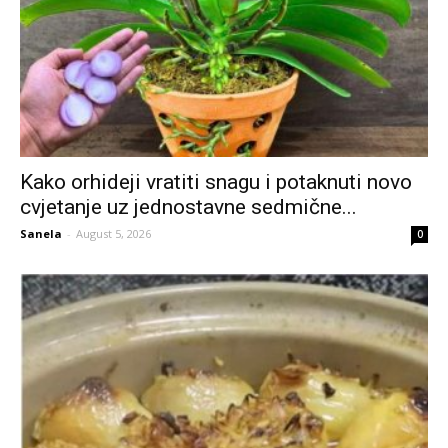
Kako orhideji vratiti snagu i potaknuti novo
cvjetanje uz jednostavne sedmične...
Sanela
-
August 5, 2026
0