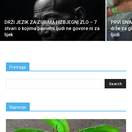
DRŽI JEZIK ZA ZUBIMA I IZBJEGNI ZLO – 7
PRVI SNI
stvari o kojima pametni ljudi ne govore ni za
drže za g
lijek
ljudi
Pretraga
Najnovije