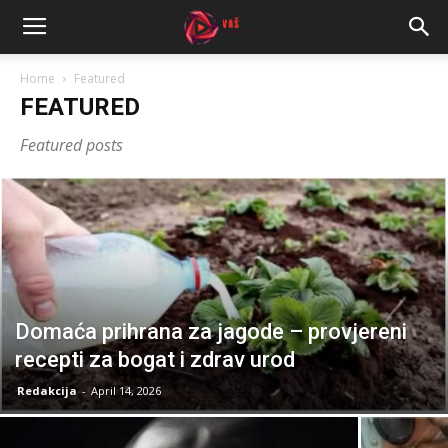
Home
Featured
FEATURED
Featured posts
Domaća prihrana za jagode – provjereni
recepti za bogat i zdrav urod
Redakcija
-
April 14, 2026