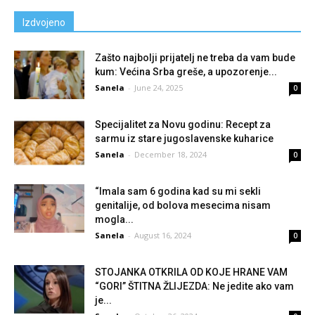
Izdvojeno
Zašto najbolji prijatelj ne treba da vam bude
kum: Većina Srba greše, a upozorenje...
Sanela
-
June 24, 2025
0
Specijalitet za Novu godinu: Recept za
sarmu iz stare jugoslavenske kuharice
Sanela
-
December 18, 2024
0
“Imala sam 6 godina kad su mi sekli
genitalije, od bolova mesecima nisam
mogla...
Sanela
-
August 16, 2024
0
STOJANKA OTKRILA OD KOJE HRANE VAM
“GORI” ŠTITNA ŽLIJEZDA: Ne jedite ako vam
je...