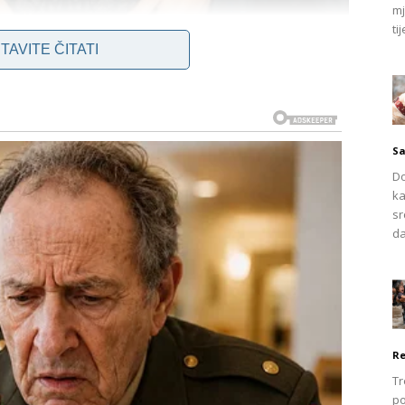
mj
tij
TAVITE ČITATI
Sa
Do
ka
sr
da
Re
Tr
po