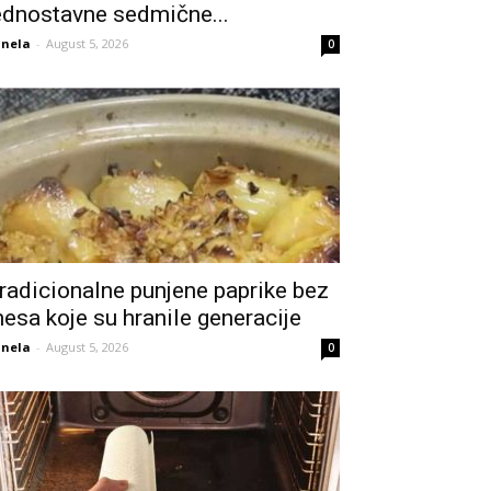
ednostavne sedmične...
nela
-
August 5, 2026
0
radicionalne punjene paprike bez
esa koje su hranile generacije
nela
-
August 5, 2026
0