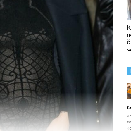
K
n
č
Sa
Sa
Vo
sv
Ko