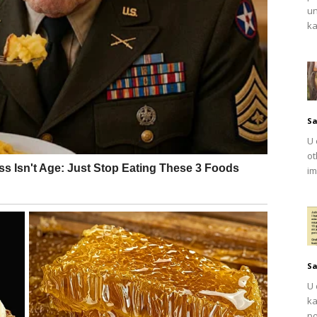
un
ka
 Lime 12. lipnja, zastali smo kako bismo razmislili o
. Čak i nakon rastave od Marka Jarića 2016., Adriana
Sa
ljena srpska snaha.
U 
ot
, koje uključuje njezinu ponovnu udaju i brojna
im
i 43. rođendan, čini se da nema namjeru obilježavati tu
a značajno je opala, a zbog kritika na koje je naišla na
ati od posjećivanja glamuroznih događanja. Nakon svoje
prijašnje vrhunsko stanje, što je odstupanje od njezinih
Sa
U 
zinim crtama lica, a mnogi sugeriraju da su kirurške
ka
pomenuti da Adriana nikada nije izravno komentirala ove
po