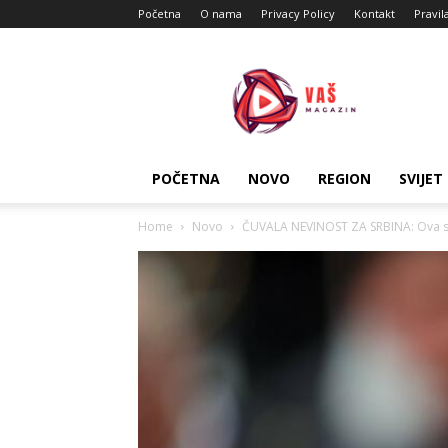
Početna
O nama
Privacy Policy
Kontakt
Pravil
Vas
Magazin
POČETNA
NOVO
REGION
SVIJET
Home
Novo
ČUVALA NEVINOST ZA SRBINA: Ova sla