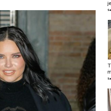
j
Sa
T
m
Sa