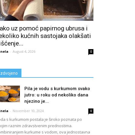
ako uz pomoć papirnog ubrusa i
ekoliko kućnih sastojaka olakšati
išćenje...
nela
-
August 4, 2026
0
Izdvojeno
Pila je vodu s kurkumom svako
jutro: u roku od nekoliko dana
njezino je...
nela
-
November 10, 2024
0
da s kurkumom postala je široko poznata po
ojim raznim zdravstvenim prednostima.
mbiniranjem kurkume s vodom, ova jednostavna