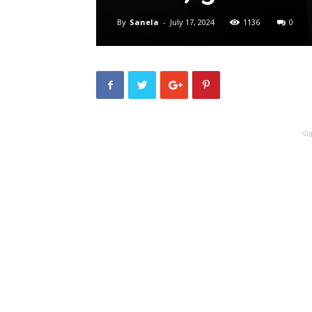
By
Sanela
-
July 17, 2024
1136
0
Og