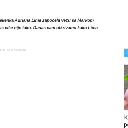
anekenka Adriana Lima započela vezu sa Markom
anas više nije tako. Danas vam otkrivamo kako Lima
lasi - Advertisement
K
p