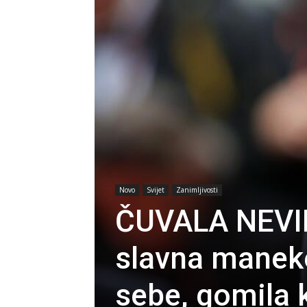
Novo
Svijet
Zanimljivosti
ČUVALA NEVI
slavna maneke
sebe, gomila 