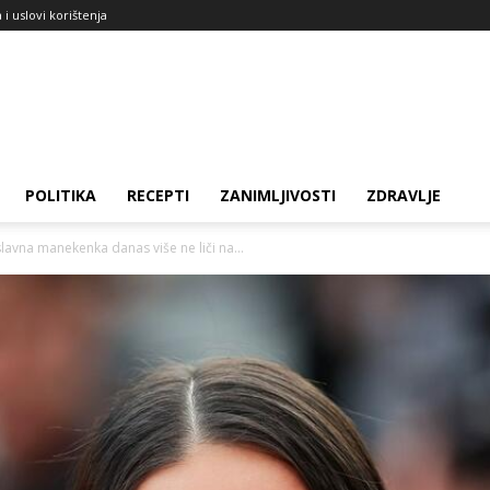
a i uslovi korištenja
POLITIKA
RECEPTI
ZANIMLJIVOSTI
ZDRAVLJE
vna manekenka danas više ne liči na...