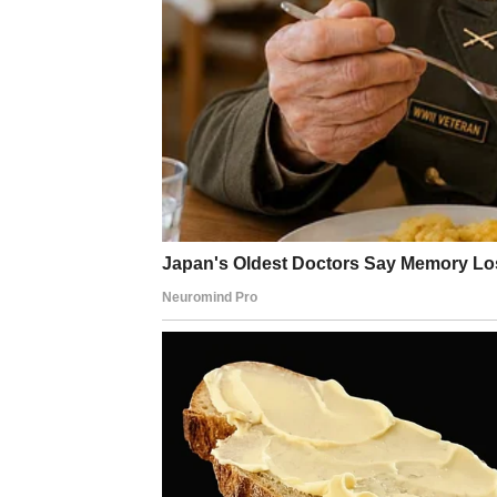
U iščekivanju nadolazećeg 43. rođendana Adriane
njezinom skromnom početku u svijetu modelinga
Lima i dalje je s nježnošću prepoznata kao omi
Od tog vremena pomno pratimo njezino putovanje
postignuća. No, kako se Adrianin 12. lipnja bliž
prigodu. Njezina aktivnost na društvenim mrežam
račun svog fizičkog izgleda odlučila se suzdrž
treće trudnoće, Adriana se nije uspjela vratiti u 
iskustava nakon prve dvije trudnoće.
Bilo je značajnih nagađanja oko promjena na nje
intervencije, a ne trudnoća, uzrok. Važno je na