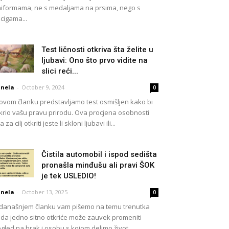
iformama, ne s medaljama na prsima, nego s
cigama...
Test ličnosti otkriva šta želite u
ljubavi: Ono što prvo vidite na
slici reći...
nela
-
October 9, 2024
0
ovom članku predstavljamo test osmišljen kako bi
krio vašu pravu prirodu. Ova procjena osobnosti
a za cilj otkriti jeste li skloni ljubavi ili...
Čistila automobil i ispod sedišta
pronašla minđušu ali pravi ŠOK
je tek USLEDIO!
nela
-
October 13, 2025
0
današnjem članku vam pišemo na temu trenutka
da jedno sitno otkriće može zauvek promeniti
gled na brak i osobu s kojom delimo život....