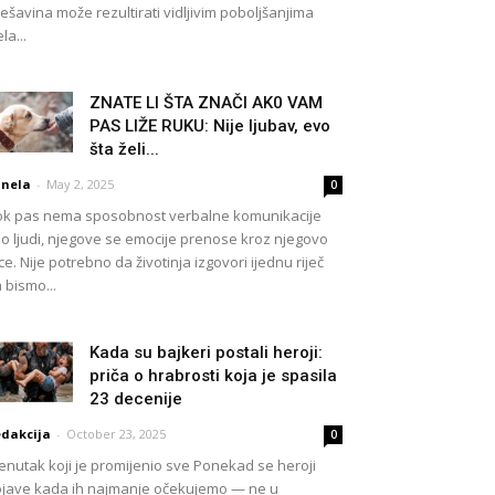
ešavina može rezultirati vidljivim poboljšanjima
ela...
ZNATE LI ŠTA ZNAČI AK0 VAM
PAS LIŽE RUKU: Nije ljubav, evo
šta želi...
nela
-
May 2, 2025
0
k pas nema sposobnost verbalne komunikacije
o ljudi, njegove se emocije prenose kroz njegovo
ce. Nije potrebno da životinja izgovori ijednu riječ
 bismo...
Kada su bajkeri postali heroji:
priča o hrabrosti koja je spasila
23 decenije
dakcija
-
October 23, 2025
0
enutak koji je promijenio sve Ponekad se heroji
jave kada ih najmanje očekujemo — ne u