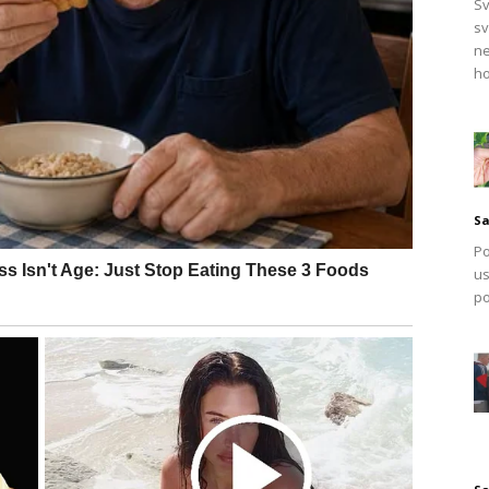
Sv
sv
ne
ho
Sa
Po
us
po