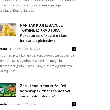
moralnog integriteta. Spektar emocija koje
življava lišen je ljubavi...
NAPITAK KOJI IZBACUJE
TOKSINE IZ KRVOTOKA:
Pokazao se efikasnim i kod
bolova u zglobovima...
dakcija
-
November 13, 2025
0
irodni napitak koji ublažava bolove u zglobovima i
đima Bolovi u zglobovima i leđima mogu biti
uzetno neugodni i iscrpljujući, a često ograničavaju
kretljivost i...
Zaslužena sreća stiže: Ovi
horoskopski znaci će doživeti
čaroliju dobrih dela!
nela
-
November 26, 2024
0