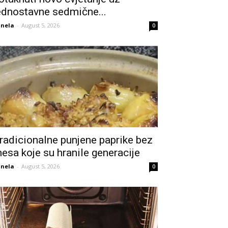
ednostavne sedmične...
nela
-
August 5, 2026
0
radicionalne punjene paprike bez
esa koje su hranile generacije
nela
-
August 5, 2026
0