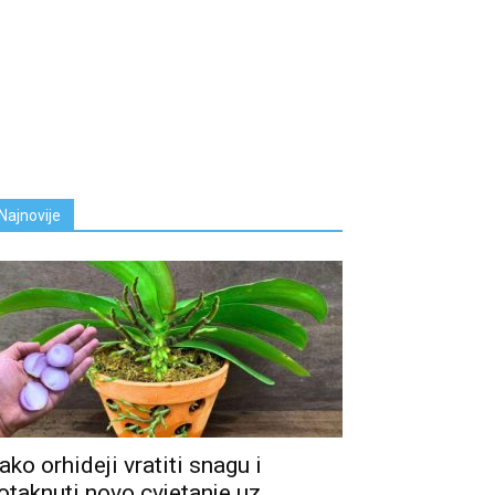
Najnovije
ako orhideji vratiti snagu i
otaknuti novo cvjetanje uz