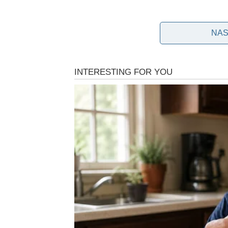
Za učinkovito sušenje rublja mnogi se pojedin
NAS
Nedavno je korisnik Reddita predstavio inovat
divljenje mnogih korisnika. Korištenje ove t
optimiziranjem prostora sušilice.
Umjesto da se oslanjaju na konvencionalnu teh
koristili jedinstveni pristup paralelnog slaga
pametnu tehniku ​​za osiguravanje pravilnog 
preklapanje. Kako biste povećali učinkovito
omogućujući vam da sušite više rublja isto
Ovaj pristup ne samo da štedi prostor, već t
promičući optimalnu cirkulaciju zraka oko 
tehnika bila vrlo učinkovita, osobito kada s
rukava i suknji. Učinkovito i praktično suše
rasporedu.