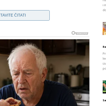
i 
ci odlučuju za sušilice, bilo u stanu ili na otvorenom.
do
TAVITE ČITATI
ivnu tehniku ​​sušenja odjeće koja je izazvala pozornost i
ehnologije povećava učinkovitost procesa sušenja
niku ​​vješanja odjeće na žice ili kablove, pojedinci su
nja odjeće uz pomoć štipaljki. Prikazana slika ilustrira
Re
poravnanja odjeće, sprječavajući bilo kakvo
Pr
le
st, možete povećati kapacitet sušilice do maksimuma,
iz
vremeno.
po
akođer jamči da su svi predmeti uredno organizirani,
svakog odjevnog predmeta. Opće je poznato da je ova
e radi o manjim predmetima poput košulja, majica kratkih
nje ovih odjevnih predmeta ovisi o njihovom pravilnom
Sa