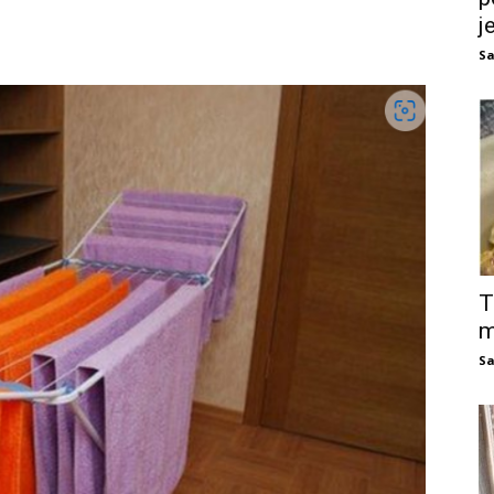
j
Sa
T
m
Sa