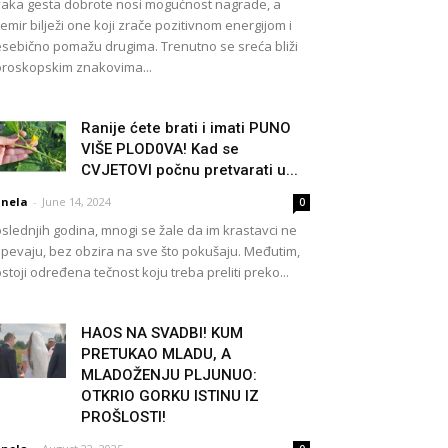
aka gesta dobrote nosi mogućnost nagrade, a
emir bilježi one koji zrače pozitivnom energijom i
sebično pomažu drugima. Trenutno se sreća bliži
roskopskim znakovima...
Ranije ćete brati i imati PUNO
VIŠE PLOD0VA! Kad se
CVJETOVI počnu pretvarati u...
nela
-
June 14, 2024
0
slednjih godina, mnogi se žale da im krastavci ne
pevaju, bez obzira na sve što pokušaju. Međutim,
stoji određena tečnost koju treba preliti preko...
HAOS NA SVADBI! KUM
PRETUKAO MLADU, A
MLADOŽENJU PLJUNUO:
OTKRIO GORKU ISTINU IZ
PROŠLOSTI!