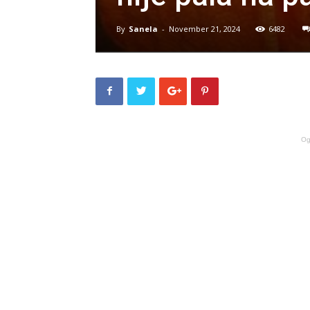
By
Sanela
-
November 21, 2024
6482
Og