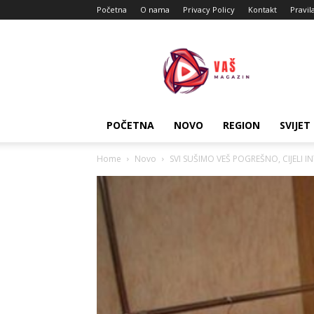
Početna
O nama
Privacy Policy
Kontakt
Pravil
Vas
Magazin
POČETNA
NOVO
REGION
SVIJET
Home
Novo
SVI SUŠIMO VEŠ POGREŠNO, CIJELI IN