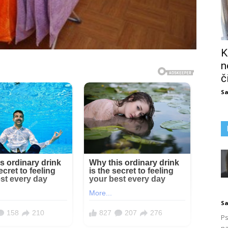
K
n
č
Sa
Sa
Ps
na