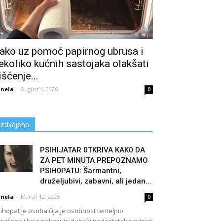
ako uz pomoć papirnog ubrusa i
ekoliko kućnih sastojaka olakšati
išćenje...
nela
-
August 4, 2026
0
Izdvojeno
PSIHIJATAR 0TKRIVA KAK0 DA
ZA PET MINUTA PREPOZNAMO
PSIH0PATU: Šarmantni,
druželjubivi, zabavni, ali jedan...
nela
-
March 12, 2025
0
ihopat je osoba čija je osobnost temeljno
rušena i koja pokazuje duboki nedostatak savjesti