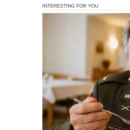
najizvrsnijih žena na planetu. Melina je strastv
značajan položaj s kojim se ne može mjeriti ni 
usana dok je razigrano izražavala svoju naklonos
Melinina predanost nadilazi njezina supruga Harry
nepokolebljivo predana ovom unutarnjem krugu, ri
svoju duboku zahvalnost za Harryja, priznajući 
uspjeh. Ona čvrsto vjeruje da su njezina današn
prema njoj. Melina je zaključila izrazivši svoj 
gradila svoju reputaciju u modnoj industriji, a s
Džinovićem. “Zagonetna mi je polemika oko moj
je. “Čini se da se žene protive tome da ih se id