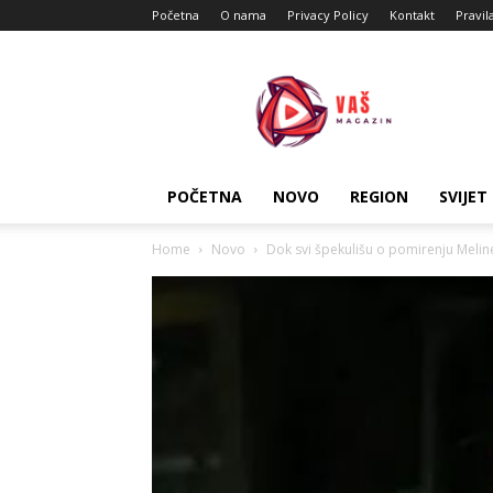
Početna
O nama
Privacy Policy
Kontakt
Pravil
Vas
Magazin
POČETNA
NOVO
REGION
SVIJET
Home
Novo
Dok svi špekulišu o pomirenju Meline