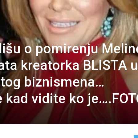
lišu o pomirenju Meline
ta kreatorka BLISTA u
atog biznismena…
e kad vidite ko je….FO