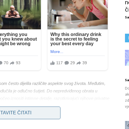
n
č
Sa
Sa
om često dijelila različite aspekte svog života. Međutim,
Do
lučila je odlučno šutjeti. Do nepredviđenog obrata u
ak
počeo iznositi intimne detalje, razotkrivajući njihove privatne
zd
ricu predmetom opće rasprave.
vj
TAVITE ČITATI
jem ponosa, jednom je oduševljeno otkrila da ju je Harris
m Sofijom Vergarom, koju mnogi smatraju jednom od