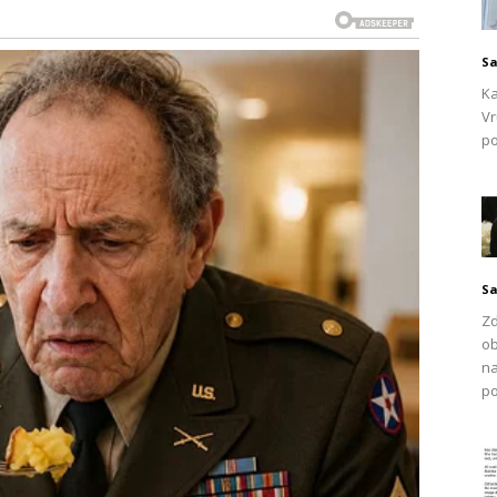
eno isticala kako Harris u njezinom srcu zauzima tako
sama Sofia Vergara. Radostan smijeh joj je pobjegao s
Sa
t prema ovoj divnoj istini.
Ka
Vr
po
ja, obuhvaćajući njihovu djecu i cijelu obitelj. Ona ostaje
jetko izlazeći izvan njegovih granica. Melina je izrazila
da je njegova nepokolebljiva podrška bila ključna za njezin
ja postignuća izravan rezultat njegovih prošlih postupaka
neizmjerni ponos na njega. Melina je godinama marljivo
vojedobno ju je oduševilo što ju se stalno povezivalo s
Sa
e izjave da sam u braku s Harisom Džinovićem”, objasnila
Zd
ob
entificira samo po bračnom statusu.
na
po