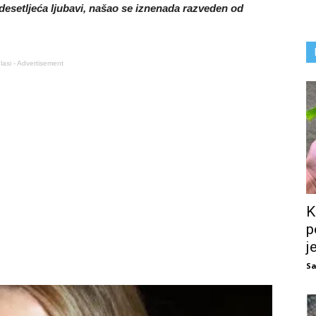
 desetljeća ljubavi, našao se iznenada razveden od
lasi - Advertisement
K
p
j
Sa