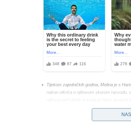
Tijekom zajedničkih godina, Melina je s Haris
nakon otkrića o njihovom skorom razvodu, od
njihovoj priči došlo je kada je Haris javnosti 
stvari i čineći njihovu navodnu novu partne
NAS
Melina, ispunjena obožavanjem i dubokim osjeća
usporedio s poznatom i zadivljujućom glumico