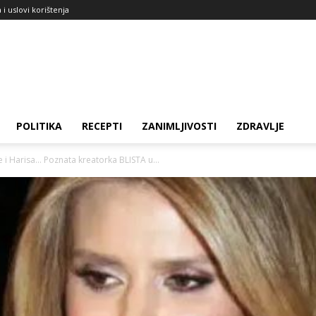
a i uslovi korištenja
POLITIKA
RECEPTI
ZANIMLJIVOSTI
ZDRAVLJE
 i Harisa… Poznata kreatorka BLISTA u...