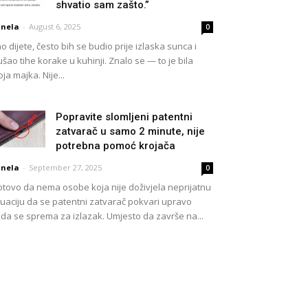
shvatio sam zašto.”
nela
-
August 6, 2025
0
o dijete, često bih se budio prije izlaska sunca i
ušao tihe korake u kuhinji. Znalo se — to je bila
ja majka. Nije...
Popravite slomljeni patentni
zatvarač u samo 2 minute, nije
potrebna pomoć krojača
nela
-
September 27, 2025
0
tovo da nema osobe koja nije doživjela neprijatnu
tuaciju da se patentni zatvarač pokvari upravo
da se sprema za izlazak. Umjesto da završe na...