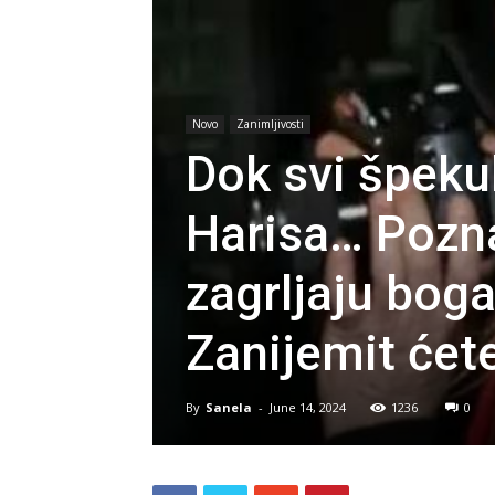
Novo
Zanimljivosti
Dok svi špeku
Harisa… Pozna
zagrljaju bog
Zanijemit ćet
By
Sanela
-
June 14, 2024
1236
0