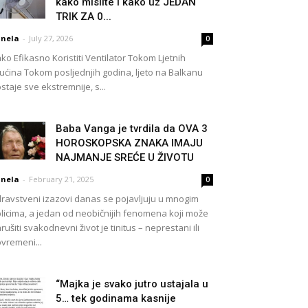
kako mislite i kako uz JEDAN
TRIK ZA 0...
nela
-
July 27, 2026
0
ko Efikasno Koristiti Ventilator Tokom Ljetnih
ućina Tokom posljednjih godina, ljeto na Balkanu
staje sve ekstremnije, s...
Baba Vanga je tvrdila da OVA 3
HOROSKOPSKA ZNAKA IMAJU
NAJMANJE SREĆE U ŽIVOTU
nela
-
February 21, 2025
0
ravstveni izazovi danas se pojavljuju u mnogim
licima, a jedan od neobičnijih fenomena koji može
rušiti svakodnevni život je tinitus – neprestani ili
vremeni...
“Majka je svako jutro ustajala u
5… tek godinama kasnije