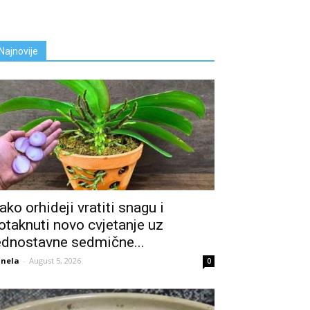
Najnovije
ako orhideji vratiti snagu i
otaknuti novo cvjetanje uz
ednostavne sedmične...
nela
-
August 5, 2026
0