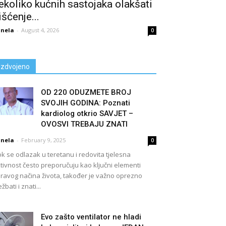
ekoliko kućnih sastojaka olakšati
išćenje...
nela
-
August 4, 2026
0
Izdvojeno
OD 220 ODUZMETE BROJ
SVOJIH GODINA: Poznati
kardiolog otkrio SAVJET –
OVOSVI TREBAJU ZNATI
nela
-
February 9, 2025
0
k se odlazak u teretanu i redovita tjelesna
tivnost često preporučuju kao ključni elementi
ravog načina života, također je važno oprezno
ežbati i znati...
Evo zašto ventilator ne hladi