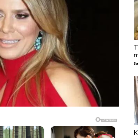
T
m
Sa
K