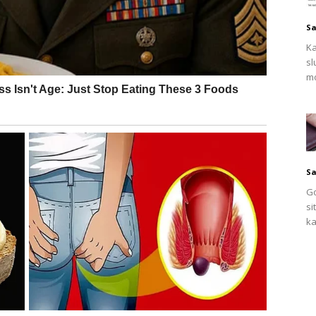
Sa
Ka
sl
mo
Sa
Go
si
ka