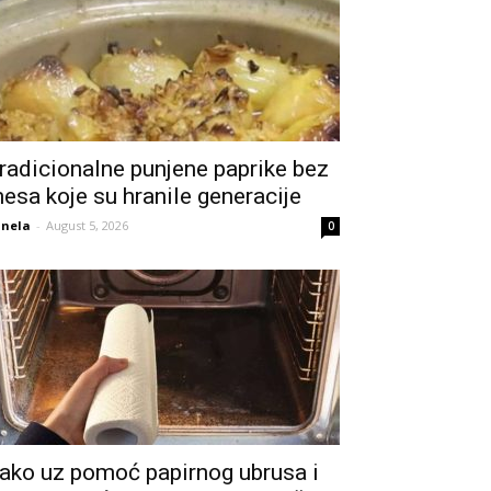
radicionalne punjene paprike bez
esa koje su hranile generacije
nela
-
August 5, 2026
0
ako uz pomoć papirnog ubrusa i