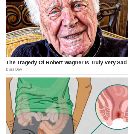
Također, pametni ljudi nikada ne ogovaraju. Ogovaranje
može uništiti reputaciju osobe koja ogovara, a često ne
donosi ništa korisno. Umjesto da troše energiju na tračeve,
oni se fokusiraju na produktivne razgovore koji im pomažu
da napreduju. To im omogućuje da izgrade pozitivnu
atmosferu oko sebe i da se usmjere na rješenja, a ne na
probleme.
Iako je normalno osjećati ponos zbog svojih postignuća,
pametni ljudi se ne hvale svojim uspjesima. Prekomjerno
isticanje vlastitih dostignuća može izazvati zavist i stvoriti
dojam arogancije. Pametni ljudi razumiju da je puno snažniji
način pokazivanja svojih sposobnosti tiha samouvjerenost.
Umjesto da se hvale, oni daju najbolje od sebe, a njihova djela
govore za njih.