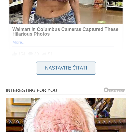
NASTAVITE ČITATI
Iako mnogi ljudi vole pričati o svojim ambicijama i ciljevima, oni
koji su mudri znaju da je bolje zadržati te planove za sebe dok
ih ne ostvare. Prekomjerno iznošenje svojih ambicija može
dovesti do nepotrebnog pritiska i negativnih reakcija okoline.
Istraživanja čak sugeriraju da razgovaranje o svojim
planovima može stvoriti lažni osjećaj postignuća, što može
smanjiti motivaciju da ih stvarno ostvarimo.