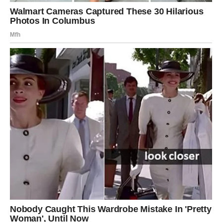
Ove mudrosti pokazuju koliko je važno znati kada šutjeti i
kada je bolje zadržati vlastite misli za sebe. U svijetu koji nas
stalno poziva na dijeljenje i isticanje vlastitih misli, prava snaga
leži u prepoznavanju trenutaka kada treba zadržati jezik za
zubima. Ova sposobnost ne samo da doprinosi osobnoj
stabilnosti, već pomaže i u održavanju kvaliteta odnosa i
profesionalnog uspjeha.
Dakle, ako želite postići unutarnji mir, profesionalni uspjeh i
kvalitetnije odnose s ljudima oko sebe, možda je vrijeme da
naučite kada treba zadržati svoje misli za sebe. Ponekad je
tišina najmoćniji alat za postizanje svega što želite u životu.
Oglasi