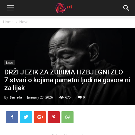
Home
Novo
Novo
DRŽI JEZIK ZA ZUBIMA I IZBJEGNI ZLO –
7 stvari o kojima pametni ljudi ne govore ni
za lijek
By
Sanela
-
January 23, 2026
675
0