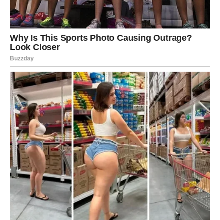
Pametni ljudi također znaju da je važno ne donositi nagle
odluke. Dok brze odluke mogu donijeti brze rezultate, one
često dovode do pogrešnih zaključaka. Mudri ljudi uzimaju
vrijeme za razmišljanje i analizu prije nego što donesu
konačan izbor. Ova pažljivost pomaže im da donesu bolje
odluke, bilo u osobnom životu, bilo u poslu.