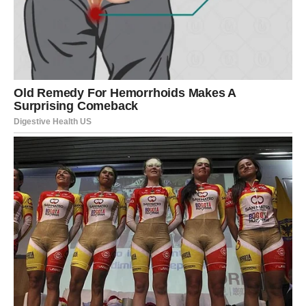
Još jedna važna mudrost koju pametni ljudi primjenjuju je
zadržavanje osjetljivih informacija o svojoj obitelji i prijateljima.
Povjerenje u bliskim odnosima je važno, ali pametni ljudi znaju
gdje povući granicu u dijeljenju privatnih informacija. To im
pomaže u održavanju stabilnih odnosa i sprječava
nesporazume i povrede osjećaja drugih. Diskrecija je ključ za
očuvanje povjerenja u svakom odnosu.