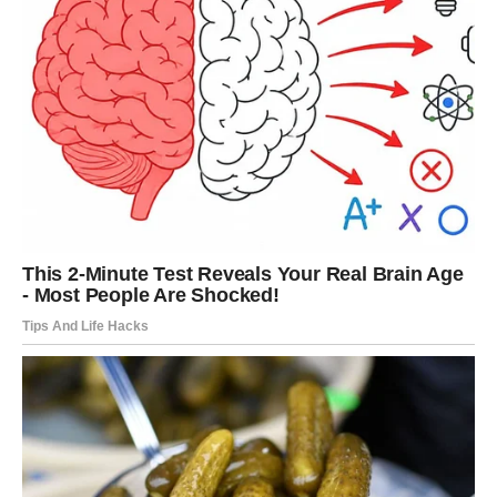
zdravim mastima.
Kombinacija jogurta s bobičastim voćem poput borovnica,
jagoda ili kupina dodatno obogaćuje obrok antioksidansima.
Dodavanje orašastih plodova i malo cimeta ne samo da
poboljšava ukus, već doprinosi i nutritivnoj vrijednosti.