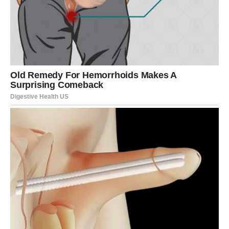
istovremeno postizanje rezultata. Time se smanjuje osjećaj
restrikcije, što olakšava dugoročno pridržavanje režima.