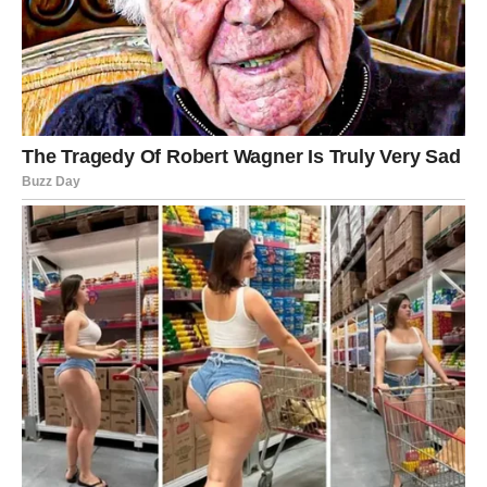
najvažnije je pronaći način ishrane koji je održiv na duže staze.
Savremeni trendovi jasno pokazuju da uspješno mršavljenje
ne znači samo smanjenje kalorija, već i pametan izbor
namirnica, pravilno raspoređene obroke i razumijevanje
potreba vlastitog tijela. Kombinacijom ovih faktora moguće je
postići ne samo željenu tjelesnu težinu, već i bolje opće
zdravlje i kvalitet života.
Oglasi