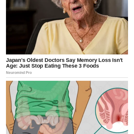
Dijeta 5:2 – fleksibilan model
ishrane
Jedna od poznatijih metoda koje je Mosley osmislio jeste dijeta
5:2. Ovaj režim podrazumijeva da se tokom pet dana u
sedmici jede uobičajeno, ali uz naglasak na zdrave izbore, dok
se tokom preostala dva dana unos kalorija značajno smanjuje
– na oko 800 dnevno.
Ono što ovu dijetu čini privlačnom jeste njena fleksibilnost. Ne
zahtijeva svakodnevno brojanje kalorija niti striktna
ograničenja, već korisnicima daje određenu slobodu uz