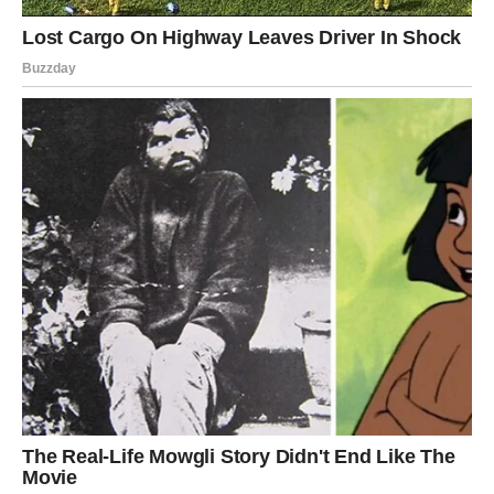
Posebno zanimljiv aspekt ove metode jeste njen potencijalni
pozitivan uticaj na osobe koje boluju od
dijabetes tipa 2
, gdje
su u određenim slučajevima zabilježeni značajni pomaci, pa
čak i remisija bolesti.