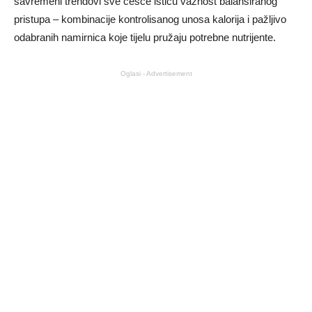
savremeni trendovi sve češće ističu važnost balansiranog
pristupa – kombinacije kontrolisanog unosa kalorija i pažljivo
odabranih namirnica koje tijelu pružaju potrebne nutrijente.
Oglasi - Advertisement