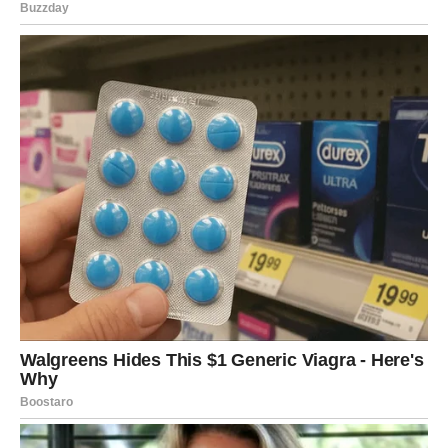
Doručak kao temelj zdravih
navika
Jedan od ključnih elemenata pravilne ishrane jeste doručak.
Iako postoje različita mišljenja o njegovoj važnosti, mnogi
stručnjaci se slažu da kvalitetan početak dana može imati
veliki uticaj na nivo energije i kontrolu apetita.
Prema preporukama dr. Mosleyja, idealan doručak često
uključuje jaja, koja se mogu pripremiti na različite načine –
kuhana, poširana, kao kajgana ili omlet. Njihova prednost je u
tome što pružaju dugotrajan osjećaj sitosti, za razliku od
namirnica poput bijelog hljeba ili žitarica s visokim udjelom
šećera.
Jaja su bogata proteinima visoke biološke vrijednosti, kao i