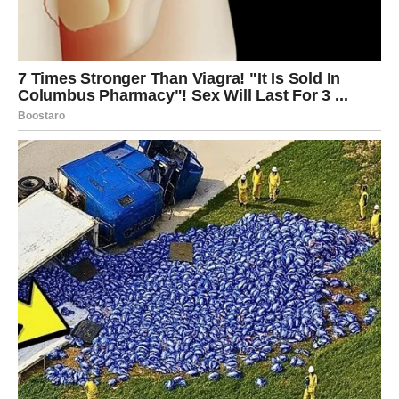
“Very Fast 800” – intenzivniji
pristup mršavljenju
Za one koji žele brže rezultate, razvijen je program
“Very Fast
800”
, koji predstavlja strožiji i intenzivniji oblik dijete. U ovom
režimu se svakodnevno unosi oko 800 kalorija, i to tokom svih
sedam dana u sedmici.
Ovaj plan se obično primjenjuje dok se ne dostigne željena
tjelesna težina, ali maksimalno do 12 sedmica. Naglasak je i
dalje na mediteranskoj ishrani, uz umjereno smanjenje ugljenih
hidrata.