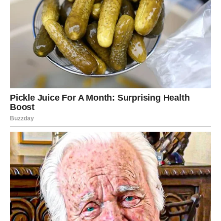
Namirnice koje je bolje
izbjegavati ujutro
Iako mnogi proizvodi za doručak djeluju praktično i brzo za
pripremu, nisu svi dobar izbor. Industrijske žitarice često
sadrže velike količine dodanog šećera, što može dovesti do
naglog porasta i pada energije tokom dana.
Također, pekarski proizvodi poput peciva i bijelog hljeba nisu
idealni, jer ne pružaju dugotrajan osjećaj sitosti i doprinose
povećanom unosu rafiniranih ugljenih hidrata.
Balans je ključ uspjeha
Bez obzira na to da li se odlučite za umjereniji pristup poput
dijete 5:2 ili intenzivniji program kao što je “Very Fast 800”,