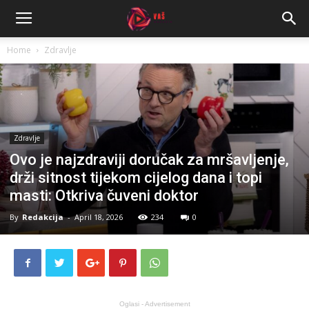
Home
Zdravlje
Zdravlje
Ovo je najzdraviji doručak za mršavljenje,
drži sitnost tijekom cijelog dana i topi
masti: Otkriva čuveni doktor
By
Redakcija
-
April 18, 2026
234
0
Oglasi - Advertisement