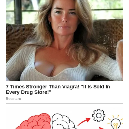
važnim nutrijentima poput vitamina D i selena.
Kombinovanjem sa povrćem, sirom ili čak dimljenim lososom,
moguće je dobiti ukusan i nutritivno bogat obrok.
Alternativa za one koji ne preferiraju jaja
Za osobe koje ne konzumiraju jaja ili jednostavno žele
raznovrsnost, punomasni jogurt predstavlja odličnu zamjenu.
Posebno se preporučuje grčki jogurt, koji je bogat proteinima i