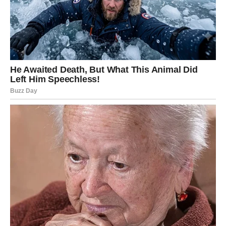
biti više razloga za to, al u ovim slučajevima
obavezno morate kod veterinara
Promjena boje nosa nije nužno opasna ni na koji način, niti
znači da biste trebali odmah biti zabrinuti. Najvjerovatniji uzroci
su promjene vremena i starosti psa, ali zajedno s drugim
simptomima može ukazivati ​​na ozbiljnije bolest Vlasnici pasa
često primjećuju i najmanje promjene u izgledu svog ljubimca.
Svaka, pa i najmanja promjena može izazvati opravdanu
sumnju i zabrinutost za vašeg psa. Neke promjene su sasvim
normalne i nema razloga za brigu, ali neke promjene su razlog
za odlazak veterinaru. Ako primijetite promjenu u boji nosa
vašeg psa, to može biti razlog za zabrinutost. Promjena boje
može biti od crne do ružičaste, ili od ružičaste do crne, a
razlozi za promjenu su različiti. Ovakva stanja obično nisu
problem, ali možda ćete morati posjetiti veterinara, a jedan od
najčešćih razloga je starost. Količina pigmenta u nosu se
mijenja s godinama, od tamnijih do svjetlijih boja i obrnuto.