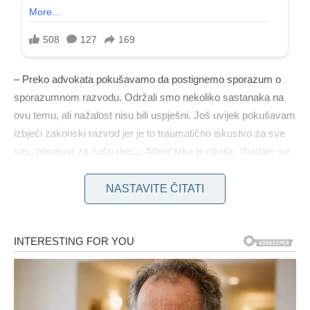
– Preko advokata pokušavamo da postignemo sporazum o
sporazumnom razvodu. Održali smo nekoliko sastanaka na
ovu temu, ali nažalost nisu bili uspješni. Još uvijek pokušavam
izbjeći zakonski razvod jer je to traumatično iskustvo za sve
nas, posebno za našu djecu. Atletičarka je otkrila:
“Nadam se
da ćemo u narednom periodu moći da se dogovorimo o
razvodu, što je u interesu svih”. Ovo je prvi put da je bivši
NASTAVITE ČITATI
fudbaler javno progovorio o svom zvaničnom raskidu sa
pevačicom. Do sada nije napravio oglas na tu temu.