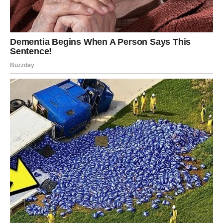
Fizičke ozljede nosa, kao što su ogrebotine i posjekotine,
mogu uzrokovati da ova područja nosa izgledaju ružičasta.
Kako rana zacijeli, boja nosa bi se trebala vratiti u prvobitnu
boju. Ako primijetite da vam se boja nosa mijenja iz tamnije u
svjetliju kako se približava zima i spuštaju temperature, onda
je to ono što se naziva snježnim nosom. Ovo se prirodno javlja
kod mnogih pasa zbog nedostatka sunčeve svjetlosti i
vitamina D. Neke pasmine pasa su podložnije ovom stanju,
kao što su zlatni retriveri, labradori, haskiji i određene rase
škotskih ovčara, a boja nosa psa može se promijeniti ako
dođe u kontakt s nečim na što je alergičan. Alergijske reakcije
su često praćene drugim simptomima, kao što je oticanje
nosa. Alergen ponekad može biti posuda za hranu za pse, jer
su neki psi alergični na određene vrste plastike.
Ponekad pseći nos mijenja boju bez ikakvog razloga. Ovo nije