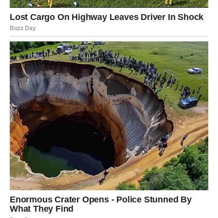
zabrinjavajuća pojava. Nos može djelomično ili potpuno
izgubiti boju dok ne postane potpuno ružičast ili čak potpuno
bijeli. Za mnoge pse ovo je privremena pojava, ali treba znati
da se nekim psima boja nikada ne vraća. Pasmine koje su
podložnije ovoj promjeni boje nosa uključuju irske setere,
pointere, pudlice, dobermane, afganistanske goniče, zlatne
retrivere, samojede i bijele njemačke ovčare. Kada bakterijska
infekcija uzrokuje promjenu boje nosa, mogu se pojaviti i drugi
simptomi. eksponat. Nos koji izgleda natečeno, curi i općenito
nezdravo. Ako primijetite ove simptome i mislite da se radi o
bakterijskoj infekciji, trebate se posavjetovati sa svojim
veterinarom kako bi on mogao dati odgovarajući tretman za
borbu protiv infekcije.
Oglasi