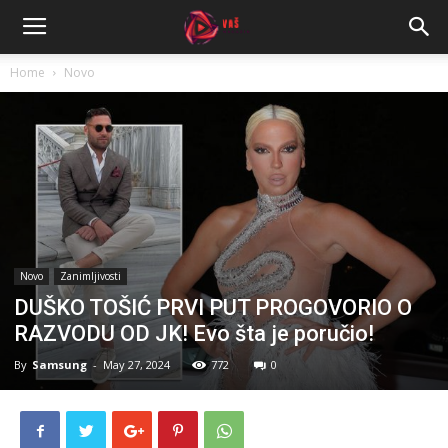
Home
Novo
Novo
Zanimljivosti
DUŠKO TOŠIĆ PRVI PUT PROGOVORIO O
RAZVODU OD JK! Evo šta je poručio!
By
Samsung
-
May 27, 2024
772
0