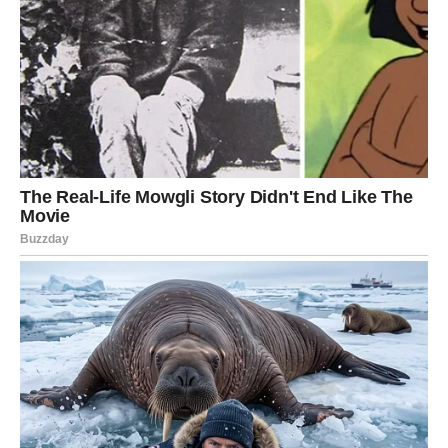
isticala da je sa suprugom komunicirala samo preko svog
advokata. Bivši srpski reprezentativac trenutno živi u
Istanbulu, gde je dugo godina igrao za Bešiktaš.
Šta znači kad vašem psu pocrveni nos? Može