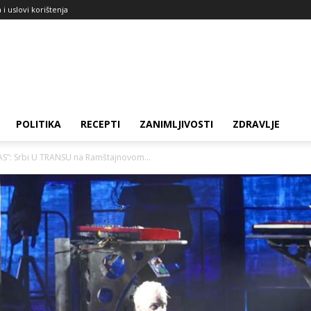
a i uslovi korištenja
POLITIKA
RECEPTI
ZANIMLJIVOSTI
ZDRAVLJE
S”: Srbi U TRANSU na Ramštajnovom...