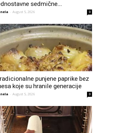
ednostavne sedmične...
nela
-
August 5, 2026
0
radicionalne punjene paprike bez
esa koje su hranile generacije
nela
-
August 5, 2026
0