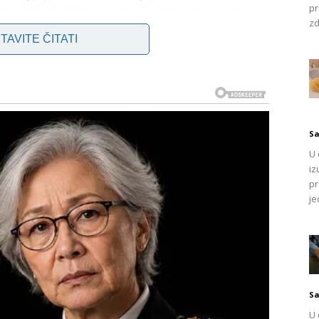
pr
ubim, želim da ti čujem glas” –
pjevala je u glas vesela
zd
je u opisu videa koji se pojavio na TikToku stajalo: :
TAVITE ČITATI
@f.lezaic
NA SVETU
#RAMMSTEIN
#FORYOU
#VIRAL
Sa
U 
iz
SOUND – F.LEZAIC
pr
je
 prisustvovali sinoćnjem koncertu htjeli su na pametan
ako je jedan građanin zaustavio svoj bicikl i pokušao da vidi
ncerta.
Sa
kosom? Stručnjaci daju šok odgovore na
U 