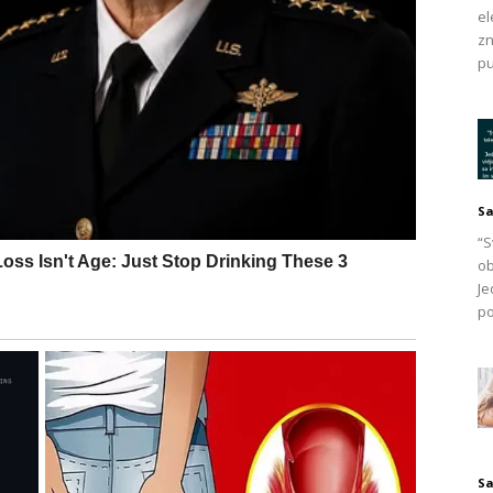
el
zn
 spavati s mokrom kosom ako se osjećate mrzovoljno?
pu
nakon noćnog tuširanja je da osuši kosu fenom. Iako to
 posezanje za fenom nije tako privlačno kao skakanje u
ati s mokrom kosom? Odgovor su dali američki stručnjaci
Sa
avici ljepote, i nažalost, ovdje smo da vam kažemo da
“S
i probleme. Dugoročno će vam biti bolje da prebolite
ob
Je
po
 biste zapravo trebali izbjegavati spavanje s mokrom kosom i
a. Čitajte dalje i saznajte više u nastavku. Vaše vlasište i
da odete u krevet s mokrom kosom, zbog čega stručnjaci
Sa