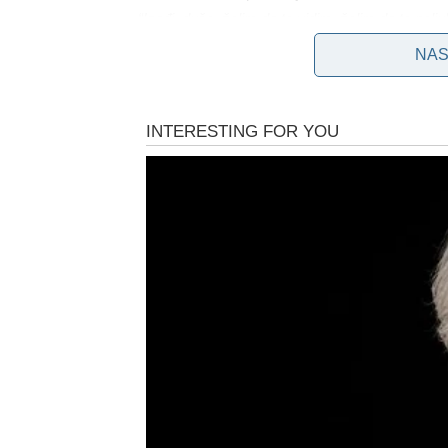
“Izađi, dušo, želim da te vidim, želim da te polj
publika, nadajući se Ramsteinovom povratku, dok 
NAS
NAJJACI NAROD 
#RESPECT
♬ ORIGINAL 
“Najjači čovek na svetu”
Podsjetimo, svi koji su
način da “zebe sistem” i isprate ovaj spektakl. T
šta se dešava iza ograde koja ga je delila od ko
Da li je u redu spavati sa mokrom 