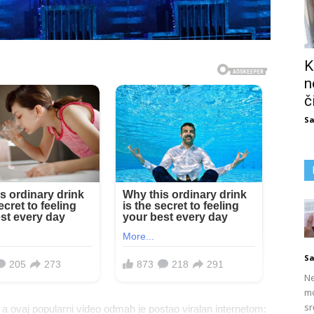
K
n
č
Sa
Sa
Ne
mo
sr
, a ovaj popularni video odmah je postao viralan internetom: