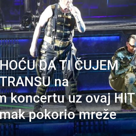
 HOĆU DA TI ČUJEM
U TRANSU na
 koncertu uz ovaj HIT
Snimak pokorio mreže