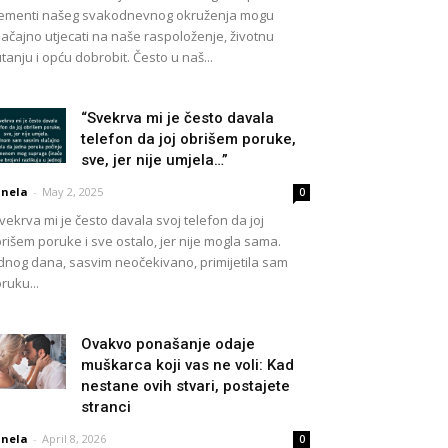
ementi našeg svakodnevnog okruženja mogu
ačajno utjecati na naše raspoloženje, životnu
tanju i opću dobrobit. Često u naš...
“Svekrva mi je često davala
telefon da joj obrišem poruke,
sve, jer nije umjela…”
nela
-
May 2, 2025
0
vekrva mi je često davala svoj telefon da joj
rišem poruke i sve ostalo, jer nije mogla sama.
dnog dana, sasvim neočekivano, primijetila sam
ruku...
Ovakvo ponašanje odaje
muškarca koji vas ne voli: Kad
nestane ovih stvari, postajete
stranci
nela
-
April 8, 2026
0