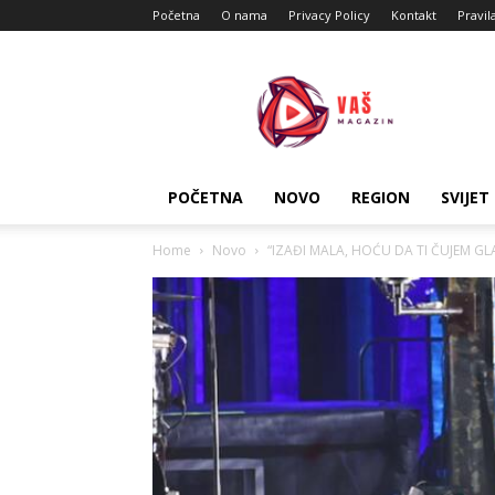
Početna
O nama
Privacy Policy
Kontakt
Pravil
Vas
Magazin
POČETNA
NOVO
REGION
SVIJET
Home
Novo
“IZAĐI MALA, HOĆU DA TI ČUJEM GLA