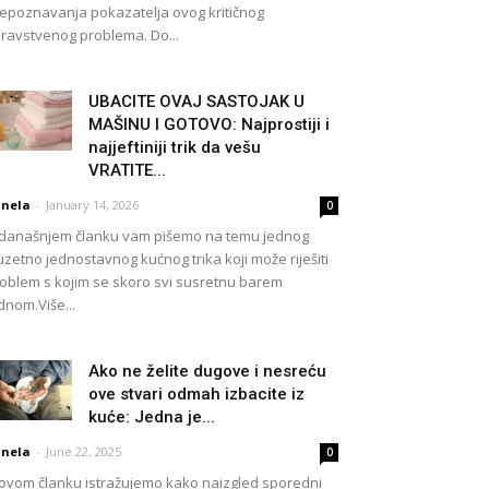
epoznavanja pokazatelja ovog kritičnog
ravstvenog problema. Do...
UBACITE OVAJ SASTOJAK U
MAŠINU I GOTOVO: Najprostiji i
najjeftiniji trik da vešu
VRATITE...
nela
-
January 14, 2026
0
današnjem članku vam pišemo na temu jednog
uzetno jednostavnog kućnog trika koji može riješiti
oblem s kojim se skoro svi susretnu barem
dnom.Više...
Ako ne želite dugove i nesreću
ove stvari odmah izbacite iz
kuće: Jedna je...
nela
-
June 22, 2025
0
ovom članku istražujemo kako naizgled sporedni