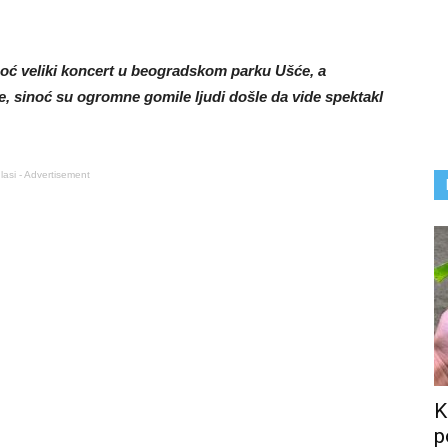
noć veliki koncert u beogradskom parku Ušće, a
e, sinoć su ogromne gomile ljudi došle da vide spektakl
lasi - Advertisement
K
p