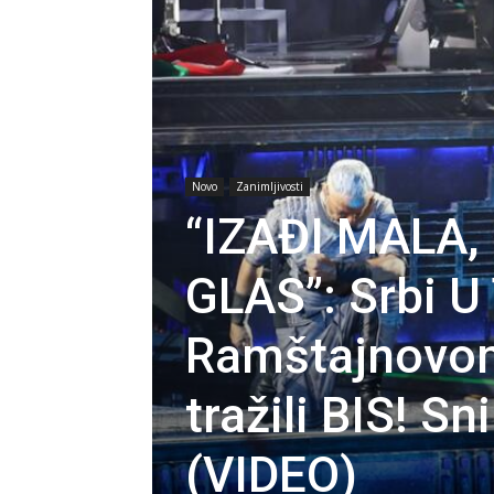
Novo
Zanimljivosti
“IZAĐI MALA,
GLAS”: Srbi 
Ramštajnovom
tražili BIS! 
(VIDEO)