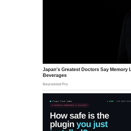
večno pitanje, a 1 stvar je ključna
Stručnjaci postavljaju pitanje: da li je u redu
Poslednja stvar koju mnoge žene žele da urade 
obično nije težak zadatak, kada ste iscrpljeni,
udobnost svog kreveta. Ali koliko je loše spav
“Voguea”.
Svi smo čuli upozoravajuće priče o ovoj lošoj n
spavanje s mokrom kosom zaista može uzrokovat
umor i potpuno osušite kosu.
Ovdje stručnjaci dijele prvih pet razloga zašto
daju savjete šta učiniti kada nemate drugog izbor
kosa će vam kasnije biti zahvalni.
Efekti spavanja s mokrom kosom
Efekat je zapravo kratkoročno zadovoljstvo ka