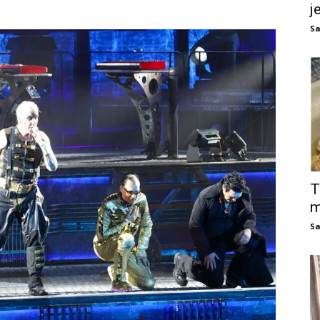
j
Sa
T
m
Sa