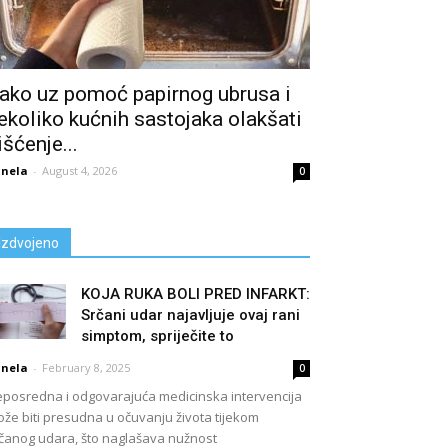
ako uz pomoć papirnog ubrusa i
ekoliko kućnih sastojaka olakšati
išćenje...
nela
-
August 4, 2026
0
Izdvojeno
KOJA RUKA BOLI PRED INFARKT:
Srčani udar najavljuje ovaj rani
simptom, spriječite to
nela
-
February 8, 2025
0
posredna i odgovarajuća medicinska intervencija
že biti presudna u očuvanju života tijekom
čanog udara, što naglašava nužnost