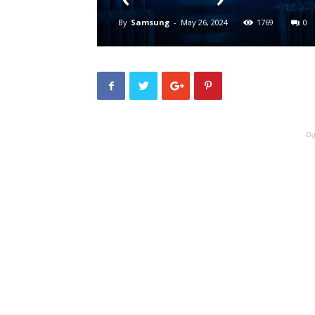
By
Samsung
-
May 26, 2024
1769
0
Og