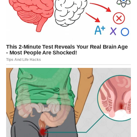
Snaga tri jednostavne riječi
Jedan od najefikasnijih načina da se postavi granica može
stati u samo tri riječi:
“Nemoj tako govoriti.”
Ova rečenica je kratka, jasna i direktna. Ne napada osobu, ne
ulazi u raspravu i ne ostavlja prostor za dodatno objašnjavanje.