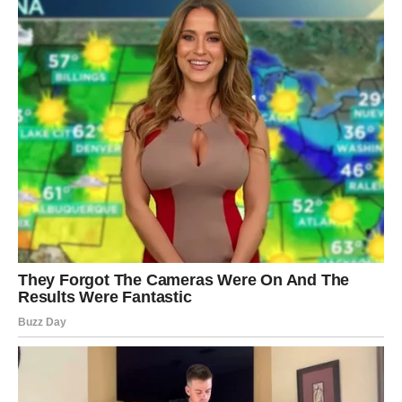
S vremenom, ovakav pristup mijenja način na koji vas drugi
doživljavaju. Prestajete biti “sigurna meta” za one koji testiraju
granice i počinjete graditi zdravije odnose.
Unutrašnja promjena koja dolazi
s granicama
Jedna od najvećih koristi postavljanja granica je unutrašnji mir.
Nestaje onaj osjećaj krivnje i preispitivanja nakon neprijatnih
situacija. Više ne razmišljate o tome šta ste trebali reći, jer
znate da ste reagovali na vrijeme.
Osim toga, raste i osjećaj lične vrijednosti. Svaki put kada
zauzmete stav na smiren i dostojanstven način, jačate svoje
samopouzdanje.