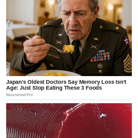
Tri načina reagovanja na
nepoštovanje
Kada neko pređe granicu pristojnog ponašanja, većina ljudi
reaguje na jedan od dva načina. Prvi je povlačenje –
jednostavno prešutimo situaciju i nastavimo dalje kao da se
ništa nije dogodilo. Drugi je odgođena reakcija – kasnije
razmišljamo o svemu i žalimo što nismo rekli ono što smo
željeli.
Ipak, postoji i treći, mnogo učinkovitiji pristup. To je svjesno i
smireno postavljanje granice u trenutku kada se neprimjereno
ponašanje događa. Ovaj način ne uključuje napad, niti
opravdavanje, već jasno izražavanje onoga što ne prihvatamo.