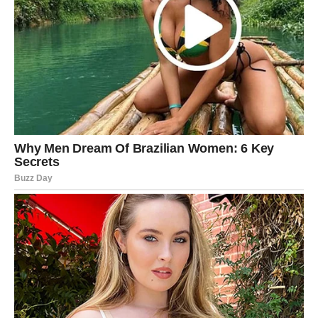
prekretnica u načinu na koji komunicirate s drugima. Ona ne
mijenja nužno druge ljude, ali mijenja njihov pristup prema
vama.
A upravo u tome i jeste njena najveća vrijednost.
Oglasi