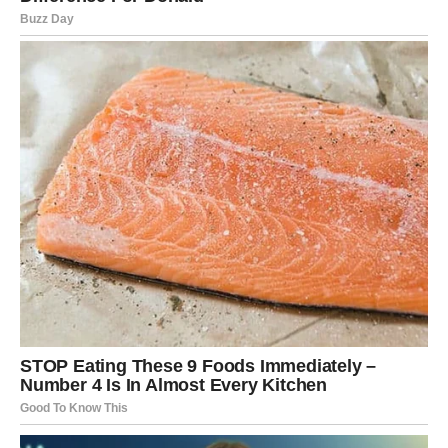
još frustriranija, to zapravo znači da ste postavili granicu koju
nije očekivala. To nije vaš problem niti vaša odgovornost.
Vaš zadatak nije da kontrolišete tuđe reakcije, već da zaštitite
sebe. Kada ostanete dosljedni, većina ljudi će ili promijeniti
način komunikacije ili se povući. U suprotnom, barem ćete
jasno pokazati da niste neko ko će tolerisati loše ponašanje.
Zašto je postavljanje granica
važno
Postavljanje granica nije znak slabosti niti konfliktne prirode –
naprotiv, to je znak samopoštovanja. Kada jasno definišete šta
prihvatate, a šta ne, šaljete poruku da cijenite sebe i svoje
vrijednosti.