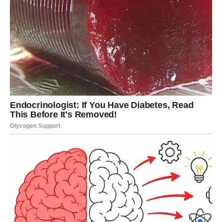
Razumijevanje uzroka grubog
ponašanja
Prije nego što reagujemo, korisno je razumjeti zašto se neko
ponaša grubo. U većini slučajeva, takvo ponašanje nema
direktne veze s nama. Često je rezultat unutrašnje frustracije,
nesigurnosti ili potrebe da osoba testira granice drugih ljudi.
Neki pojedinci koriste grubost kao način zaštite – vjeruju da će
tako izbjeći povrede ili pokazati snagu. Drugi jednostavno
traže reakciju i biraju one za koje procijene da neće uzvratiti.
Upravo zato je važno ne shvatati takve situacije lično, već ih
posmatrati kao obrazac ponašanja druge osobe.