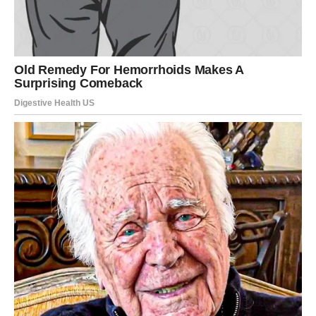
Fokusira se isključivo na ponašanje koje nije prihvatljivo.
Njena snaga leži upravo u jednostavnosti. Kada je izgovorite
smireno i bez emocija, šaljete jasnu poruku da poštujete sebe i
da ne pristajete na nepoštovanje.
Kako pravilno koristiti ovu
rečenicu
Važno je ne samo šta govorite, već i kako to govorite. Ključ je
u smirenosti. Izgovorite rečenicu bez povišenog tona, bez
ljutnje i bez dodatnih komentara. Zatim jednostavno stanite.
Tišina koja slijedi ima snažan efekat. Ona pokazuje sigurnost i
daje drugoj strani do znanja da ste rekli sve što je potrebno. U
mnogim slučajevima, upravo ta tišina mijenja dinamiku