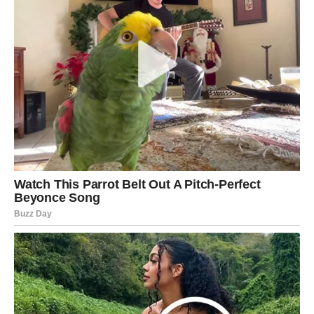
Tišina kao dodatni alat
Ponekad je najmoćniji odgovor upravo – ništa više. Nakon što
jasno postavite granicu, nema potrebe za dodatnim
objašnjavanjem ili raspravom. Kratka pauza u komunikaciji
može imati snažniji efekat od dugih rečenica.
Ta tišina govori:
“Rekao/la sam dovoljno i stojim iza toga.”
Granice kao čin samopoštovanja
Na kraju, važno je zapamtiti da postavljanje granica nije
usmjereno protiv drugih ljudi, već u korist vas samih. To je
način da zaštitite svoje mentalno zdravlje, energiju i
dostojanstvo.
Jednostavna rečenica poput
“Nemoj tako govoriti”
može biti