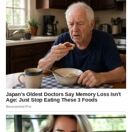
10 do 15 minuta, pa isperite toplom vodom. Ova metoda je
naročito efikasna za uklanjanje sivih i žutih fleka koje se
talože s vremenom.
Ako su mrlje tvrdokornije ili se radi o buđi,
izbeljivač
, odnosno
varikina, može biti vrlo efikasan. U kofu sipajte vodu i dodajte
jedan čep izbeljivača na svakih litar vode. Obavezno koristite
gumene rukavice! Smesu nanesite na zaprljanu površinu
pomoću sunđera ili prskalice. Ostavite da deluje 10 do 20
minuta, zatim dobro isperite čistom vodom. Iako je delotvorno,
izbeljivač ne treba koristiti često jer vremenom može oštetiti
samu plastiku.
Još jedan prirodan, a vrlo efikasan trik je kombinacija
limunovog soka i sunčeve svetlosti
. Iscedite svež limun i