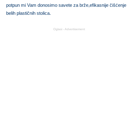
potpun mi Vam donosimo savete za brže,efikasnije čišćenje
belih plastičnih stolica.
Oglasi - Advertisement