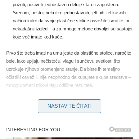
požuti, posivi ili jednostavno deluje staro i zapušteno.
Srećom, postoji nekoliko jednostavnih, jeftinih i efikasnih
načina kako da svoje plastične stolice osvežite i vratite im
nekadašnji izgled – a za mnoge metode dovoljni su sastojci
koje već imate kod kuće.
Prvo što treba imati na umu jeste da plastične stolice, naročito
bele, lako upijaju nečistoću, vlagu i sunčevu svetlost, što
uzrokuje njihovo promenjeno stanje. Da biste ih temeljno
očistili i osvežili, nije neophodno da kupujete skupa sredstva –
mnogi domaći trikovi daju odlične rezultate.
Jedna od najjednostavnijih i najpristupačnijih metoda jeste
NASTAVITE ČITATI
pasta od sode bikarbone i vode
. U maloj posudi
pomešajte sodu bikarbonu sa malo vode dok ne dobijete
gustu pastu. Tu pastu nanesite direktno na fleke na stolici, a
zatim četkom ili sunđerom nežno trljajte. Ostavite da deluje