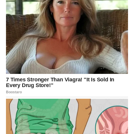
natopite fleke sokom, a zatim iznesite stolicu na sunce.
Ultraljubičasto zračenje u kombinaciji sa limunskom
kiselinom ima blago izbeljujuće dejstvo, što je idealno za
one koji žele da izbegnu hemikalije.
Za
masne ili površinske mrlje
, rešenje je
sredstvo za
skidanje masnoća
. Nanosi se direktno na mrlju, trlja se
četkom ili abrazivnim sunđerom i ostavi nekoliko minuta pre
ispiranja. Ova metoda je odlična za čišćenje stolica koje su
bile u blizini roštilja ili masnije hrane.
Za
sitne, tvrdoglave fleke
, možete koristiti
alkohol ili
aceton
. Natopite komad tkanine alkoholom ili acetonom i
lagano trljajte mrlju. Budite pažljivi – pre upotrebe testirajte
na skrivenom delu stolice da biste proverili da li plastika
reaguje negativno.