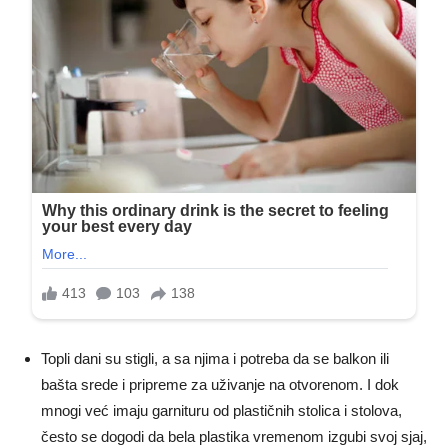
Topli dani su stigli, a sa njima i potreba da se balkon ili
bašta srede i pripreme za uživanje na otvorenom. I dok
mnogi već imaju garnituru od plastičnih stolica i stolova,
često se dogodi da bela plastika vremenom izgubi svoj sjaj,