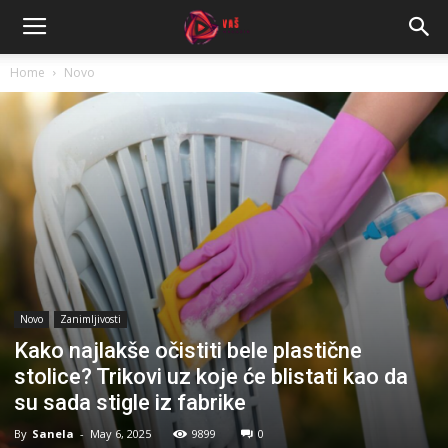
Home
Novo
Novo
Zanimljivosti
Kako najlakše očistiti bele plastične
stolice? Trikovi uz koje će blistati kao da
su sada stigle iz fabrike
By
Sanela
-
May 6, 2025
9899
0