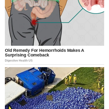
Za sve ove metode važi pravilo da se plastika ne sme strugati
previše agresivno kako ne bi došlo do ogrebotina. Takođe,
nakon svakog tretmana stolice obavezno isperite vodom i
osušite, kako ne bi ostale hemikalije koje bi mogle oštetiti
materijal ili izazvati alergijsku reakciju pri dodiru.
U samo nekoliko jednostavnih koraka, koristeći sastojke
koje već posedujete, možete transformisati izgled svojih
plastičnih stolica i pripremiti prostor za uživanje u letnjim
danima. Bilo da birate prirodan ili hemijski pristup, redovno
održavanje će produžiti vek vašeg baštenskog nameštaja i
učiniti da svake godine izgleda kao nov.
Oglasi