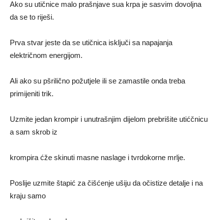
Ako su utičnice malo prašnjave sua krpa je sasvim dovoljna
da se to riješi.
Prva stvar jeste da se utičnica isključi sa napajanja
električnom energijom.
Ali ako su pšrilično požutjele ili se zamastile onda treba
primijeniti trik.
Uzmite jedan krompir i unutrašnjim dijelom prebrišite utićčnicu
a sam skrob iz
krompira ćže skinuti masne naslage i tvrdokorne mrlje.
Poslije uzmite štapić za čišćenje ušiju da očistize detalje i na
kraju samo