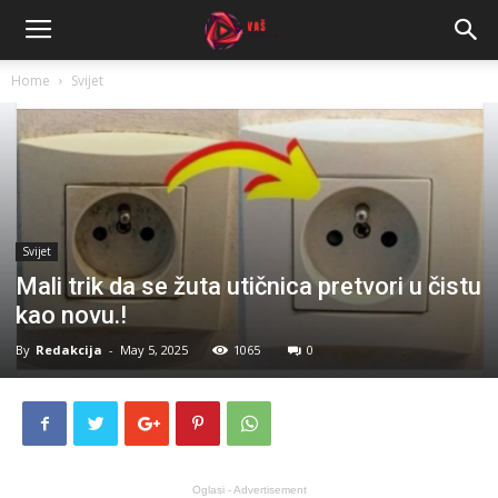
Home
Svijet
Svijet
Mali trik da se žuta utičnica pretvori u čistu
kao novu.!
By
Redakcija
-
May 5, 2025
1065
0
Oglasi - Advertisement