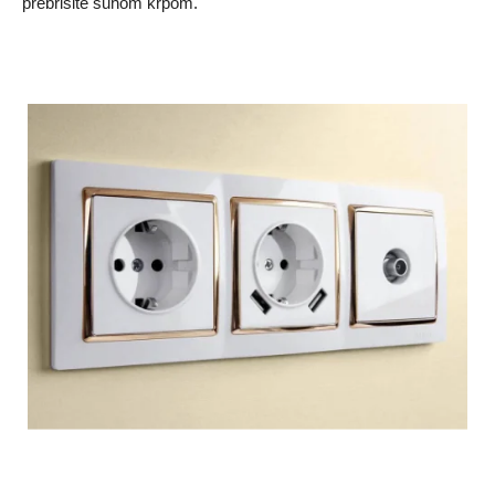
prebrišite suhom krpom.