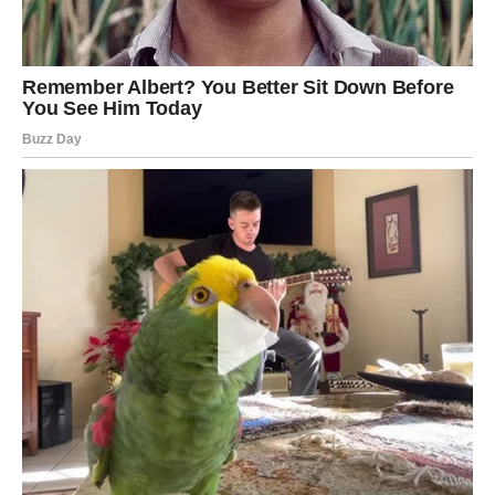
Humane Metode Uklanjanja Krtica
Umjesto da se pribjegne hemijskim sredstvima koja mogu biti
štetna za okolinu, mnogi se odlučuju za humane metode koje
pomažu u rješavanju problema s krticama. Jedna od
najpopularnijih metoda uključuje korištenje plastične boce:
prepolovljena bočica sa grlićem okrenutim nadole može se
postaviti u krtičnjak. Zvukovi koje stvara vjetar prolazeći kroz
otvor mogu odvratiti krtice. Također, vata natopljena limunovim
sokom je još jedan prirodni repelent jer krtice izbjegavaju
intenzivne mirise. Ove metode ne samo da su ekološki