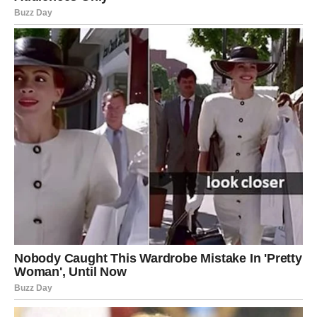
Strpljenje i Održavanje Bašte
Kada se suočavamo s krticama, važno je imati na umu da
nijedna od ovih metoda ne djeluje trenutno. Proces rješavanja
problema može zahtijevati vrijeme i strpljenje. Krtice su veoma
snalažljive i mogu se brzo prilagoditi, pa je ključno biti
dosljedan u primjeni izabranih metoda.
Nakon što se krtice
konačno odstrane, ostaje još jedan važan korak: obnova
dvorišta. Poravnanje tla i ponovno zasađivanje biljaka može
pomoći u sprječavanju ponovne pojave krtica. Takođe,
redovno održavanje bašte, uključujući pravilno navodnjavanje i
prihranjivanje, može smanjiti privlačnost vrta za krtice.
Pogled na Prirodu i Našu Baštu
Na kraju, iako se može činiti da krtice predstavljaju značajan