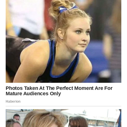
problem, njihovo prisustvo može nas podsetiti na važnost
koegzistencije s prirodom. Naša bašta je dio šireg ekosistema,
gdje svaka vrsta igra svoju ulogu. Pristup koji kombinuje
ekološku svest i strpljenje može donijeti ne samo rješenja, već
i unutarnji mir.
Kada uspješno riješimo problem s krticama na
način koji ne šteti prirodi, uživanje u vlastitoj bašti postaje još
veće. Tako da, umjesto da se plašimo krtica, trebamo ih vidjeti
kao dio prirodnog procesa i priliku za učenje o svijetu oko nas.
Naša sposobnost da se prilagodimo i pronađemo rješenja koja
su prijateljska prema okolišu može nas učiniti boljim čuvarima
prirode.
Oglasi