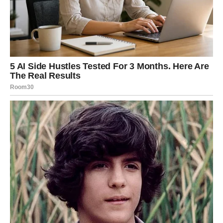
Prvo, njihova aktivnost može stvoriti ruševine u travnjaku, što
može ometati igre djece ili opuštanje vlasnika. Na primjer,
kada krtice kopaju tunele, mogu oštetiti korijenje biljaka, što
može rezultirati lošim rastom ili čak umiranjem biljaka. Osim
toga, krtice mogu izazvati eroziju tla, a njihovi brežuljci mogu
predstavljati opasnost za prolaznike.
Ipak, važno je napomenuti da su krtice i dalje dio ekosistema;
njihova aktivnost može posredno pomoći u kontroli populacije
insekata. Također, njihovo kretanje kroz tlo omogućava bolju
cirkulaciju vazduha i vode, što može pozitivno uticati na
zdravlje tla.