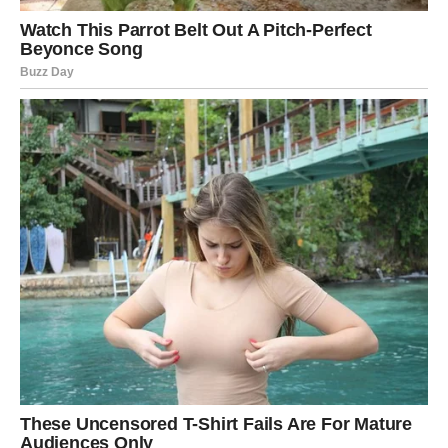
prihvatljive, već i pružaju vlasnicima bašti osjećaj zadovoljstva
jer ne koriste štetne hemikalije.
Alternativne Prirodne Metode
Postoji i nekoliko drugih prirodnih metoda koje se mogu koristiti
za odvraćanje krtica. Na primjer, korištenje mješavine surutke
i mlaćenice može stvoriti neprijatan miris za krtice kada se
sipa u njihove tunele. Ove mješavine, kada se primijene
redovno, mogu značajno smanjiti prisustvo krtica u vrtovima.
Također, rastvor ricinusovog ulja u vodi može imati snažan
efekat; samo nekoliko kašika ovog ulja razrijeđenih u litri vode
može pomoći u odvraćanju krtica. Osim toga, sadnja biljaka
kao što su neven ili ricinus može stvoriti aromatične barijere
koje krtice ne podnose.
Ovi prirodni pristupi ne samo da
pomažu u rješavanju problema, već i doprinose očuvanju
bioraznolikosti u bašti.