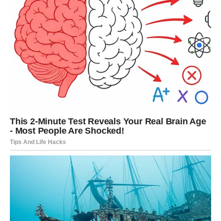
glistama i raznim insektima, koji mogu biti štetni za vrtove.
Krtice su posebno privučene bogatim, vlažnim tlom koje sadrži
obilje insekata. Kada se podzemni tuneli krtica počnu širiti,
često dolazi do stvaranja brežuljaka i izbočina na površini tla,
što može narušiti estetiku dvorišta.
Međutim, važno je napomenuti da krtice ne samo da pomažu
u kontroli populacije štetočina, već i doprinose aeraciji tla, što
pomaže biljkama da bolje rastu.