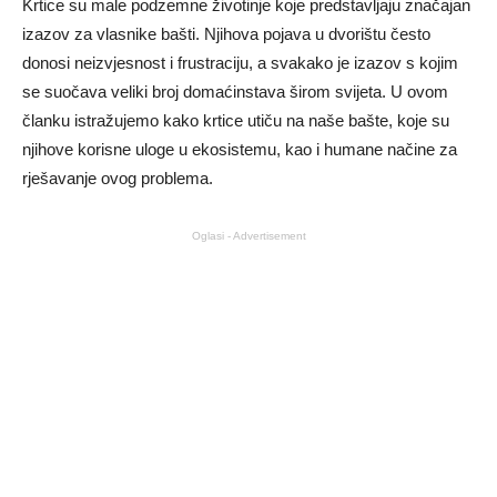
Krtice su male podzemne životinje koje predstavljaju značajan
izazov za vlasnike bašti. Njihova pojava u dvorištu često
donosi neizvjesnost i frustraciju, a svakako je izazov s kojim
se suočava veliki broj domaćinstava širom svijeta. U ovom
članku istražujemo kako krtice utiču na naše bašte, koje su
njihove korisne uloge u ekosistemu, kao i humane načine za
rješavanje ovog problema.
Oglasi - Advertisement