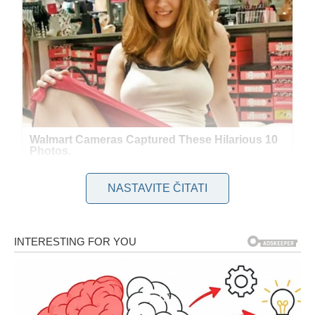
NASTAVITE ČITATI
Zašto se Krtice Pojavljuju u Dvorištu?
Jedan od osnovnih uzroka pojave krtica u našim baštama je
njihova potraga za hranom. Ove životinje se hrane larvama,