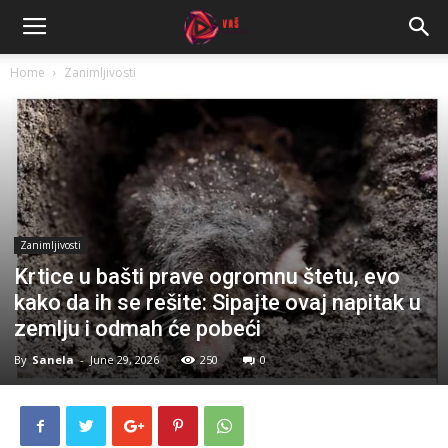
Home
Zanimljivosti
Zanimljivosti
Krtice u bašti prave ogromnu štetu, evo
kako da ih se rešite: Sipajte ovaj napitak u
zemlju i odmah će pobeći
By
Sanela
-
June 29, 2026
250
0