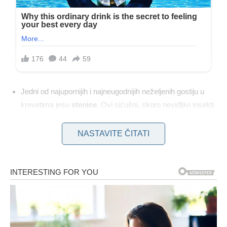
Jedni od najupornijih i najneugodnijih neželjenih gostiju u
krevetima jesu
stenice
. Ovi sićušni, skoro nevidljivi insekti
hrane se
ljudskom krvlju
, a iako često ostaju
neprimećene, iza sebe ostavljaju jasne tragove:
tamne
NASTAVITE ČITATI
tačkice
na posteljini,
male krvave mrlje
, kao i
serije sitnih
ugriza
koji izazivaju
svrab, osip
i neretko
nesanicu
.
Aktivne su uglavnom noću i skrivaju se na teško dostupnim
mestima, što ih čini veoma izazovnim za eliminaciju.
Njihova omiljena skrovišta nalaze se u
šavovima madraca
,
okvirima kreveta
,
tapaciranom nameštaju
,
pukotinama