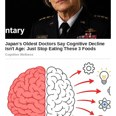
Nakon tretmana parom, preporučuje se korišćenje
prirodnih
repelenta
, koji deluju odvraćajuće na stenice. Ovi sprejevi se
mogu jednostavno pripremiti kombinovanjem
vode i etarskih
ulja
. Najefikasnija ulja u ovom kontekstu su
ulje čajevca
,
lavanda
i
eukaliptus
. Ova ulja imaju
insekticidna i