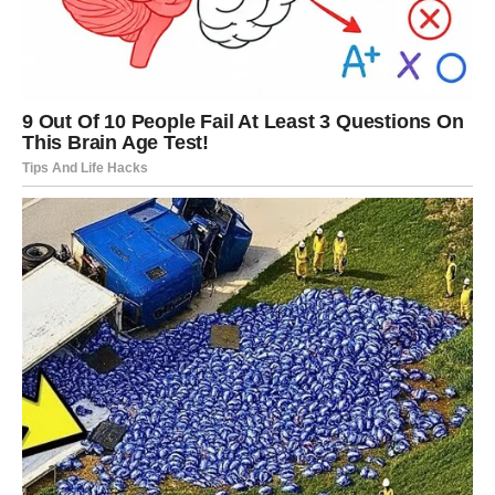
antiseptička svojstva
, a njihov miris stvara neprijateljsko
okruženje za stenice. Redovno raspršivanje ove mešavine po
madracima, uzglavlju i nameštaju može sprečiti njihovo
ponovno naseljavanje.
Još jedan nezaobilazan korak je
pranje svih tkanina
koje
su bile u kontaktu sa potencijalno zaraženim mestima.
Posteljina, jastuci, prekrivači i odeća treba da se peru na
temperaturi
iznad 60 stepeni Celzijusa
, jer upravo ta
toplota uništava sve oblike stenica. Sušenje u mašini za
veš, na visokoj temperaturi, dodatno pojačava efekat
dezinfekcije i eliminacije.
Osim termičkog tretmana i prirodnih sredstava, ne treba
zaboraviti ni na
usisavanje
. Ovaj proces mora biti redovan i
detaljan – obuhvatiti ne samo podove, već i
pukotine
,
ivice
madraca
,
zavese
i
tepihe
. Važno je odmah nakon usisavanja
izbaciti sadržaj kesa ili posuda izvan kuće, kako bi se sprečilo