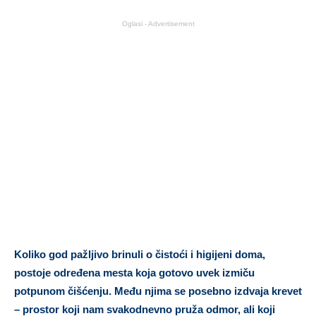
Oglasi - Advertisement
Koliko god pažljivo brinuli o čistoći i higijeni doma,
postoje određena mesta koja gotovo uvek izmiču
potpunom čišćenju. Među njima se posebno izdvaja krevet
– prostor koji nam svakodnevno pruža odmor, ali koji