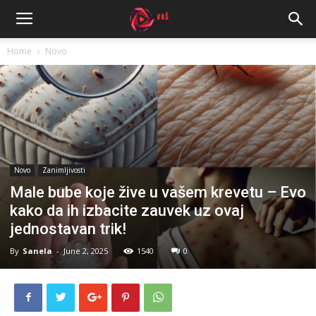
Home
Novo
Novo
Zanimljivosti
Male bube koje žive u vašem krevetu – Evo
kako da ih izbacite zauvek uz ovaj
jednostavan trik!
By
Sanela
-
June 2, 2025
1540
0