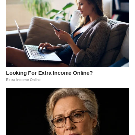
zidova
, kao i
iza slika ili utičnica
. Jednom kada se nastane,
stenice se brzo razmnožavaju
i mogu se proširiti kroz ceo
dom. Zato je važno reagovati
odmah
čim se posumnja na
njihovo prisustvo, jer
odlaganje može dovesti do masovne
infestacije
.
Srećom, postoje
prirodni načini
borbe protiv ovih parazita
koji su istovremeno efikasni i bezbedni za ukućane.
Para
se pokazala kao jedan od najpouzdanijih saveznika u ovoj
borbi. Stenice ne podnose
visoke temperature
, pa tretman
paročistačem
može biti izuzetno delotvoran. Potrebno je
temeljno preći preko svih površina koje bi mogle biti
zaražene – madraca, ivica kreveta, podova, tepiha i
tapaciranog nameštaja. Para prodire duboko u materijale i
uništava kako odrasle stenice, tako i njihova
jaja
, koja su
često
najotpornija
faza u razvoju.