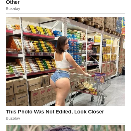
Treba imati na umu da eliminacija stenica zahteva
upornost i
strpljenje
. Uglavnom nije dovoljno sprovesti tretman samo
jednom – postupak je potrebno
ponavljati
kako bi se u
potpunosti uklonile sve generacije ovih tvrdokornih parazita.
Čak i najmanje zanemareno mesto može postati novo žarište.
Iako deluju kao zastrašujući protivnici, uz
doslednu
primenu prirodnih metoda
, moguće je vratiti osećaj
sigurnosti i
mirnog sna
. Umesto da se poseže za
agresivnim hemikalijama, koje mogu narušiti zdravlje
ukućana, bolje je primeniti sistematičan, organizovan
pristup, korak po korak. Tako se stvara dom u kojem nema
mesta za stenice – samo za
čistoću, zdravlje i spokoj
.