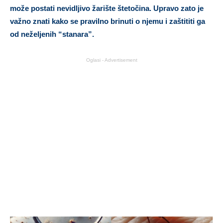
može postati nevidljivo žarište štetočina. Upravo zato je
važno znati kako se pravilno brinuti o njemu i zaštititi ga
od neželjenih “stanara”.
Oglasi - Advertisement