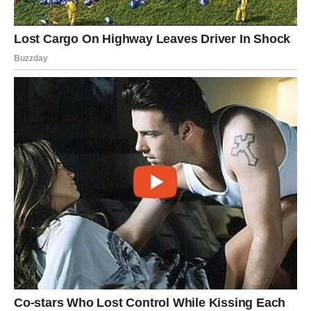
da stenice ponovo dospeju u prostor.
Pored konkretnih koraka za uklanjanje stenica, važnu ulogu
ima i
prevencija
. Redovno
provetravanje prostorija
,
održavanje
suvog i svetlog okruženja
, kao i izlaganje
madraca
sunčevoj svetlosti
, može smanjiti rizik od
njihove pojave.
Sunčeva svetlost
, pored toplote, deluje i
kao prirodni dezinficijens i odvraća stenice koje preferiraju
tamna i zagušljiva mesta.