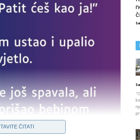
n
č
Sa
Sa
"O
ko
nj
pr
TAVITE ČITATI