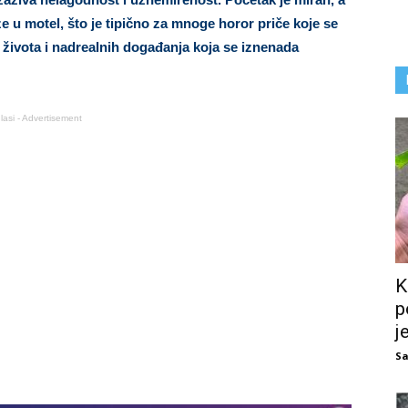
ze u motel, što je tipično za mnoge horor priče koje se
života i nadrealnih događanja koja se iznenada
lasi - Advertisement
K
p
j
Sa