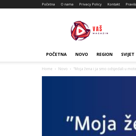
Početna
O nama
Privacy Policy
Kontakt
Pravil
Vas
Magazin
POČETNA
NOVO
REGION
SVIJET
Home
Novo
“Moja žena i ja smo odsjedali u mo