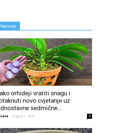
Najnovije
ako orhideji vratiti snagu i
otaknuti novo cvjetanje uz
ednostavne sedmične...
nela
-
August 5, 2026
0