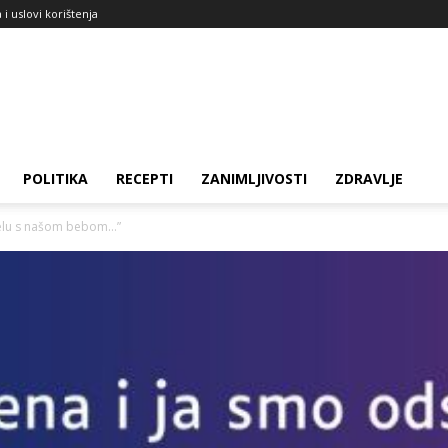
a i uslovi korištenja
POLITIKA
RECEPTI
ZANIMLJIVOSTI
ZDRAVLJE
telu s našom bebom…”