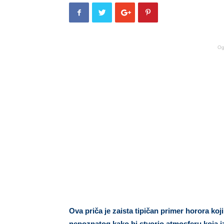
Og
Ova priča je zaista tipičan primer horora koj
nepoznatog kako bi stvorio atmosferu koja i