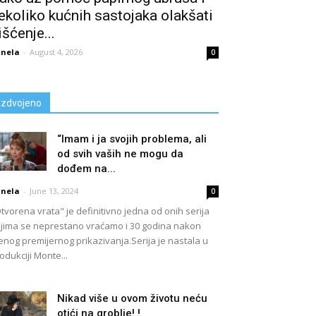
ekoliko kućnih sastojaka olakšati
išćenje...
nela
-
August 4, 2026
0
Izdvojeno
“Imam i ja svojih problema, ali
od svih vaših ne mogu da
dođem na...
nela
-
June 13, 2024
0
tvorena vrata" je definitivno jedna od onih serija
jima se neprestano vraćamo i 30 godina nakon
enog premijernog prikazivanja.Serija je nastala u
odukciji Monte...
Nikad više u ovom životu neću
otići na groblje! !