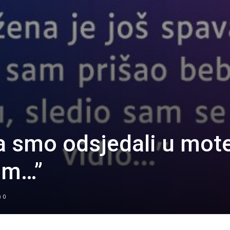
ja smo odsjedali u mot
om…”
0