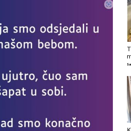
T
m
Sa
K