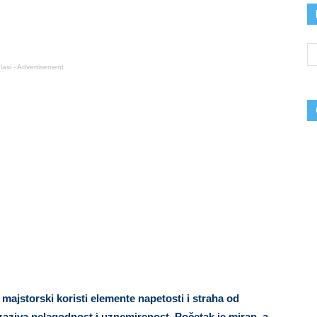
lasi - Advertisement
i majstorski koristi elemente napetosti i straha od
zaziva nelagodnost i uznemirenost. Početak je miran, a