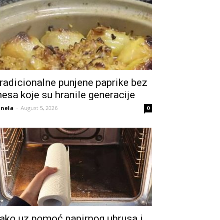
radicionalne punjene paprike bez
esa koje su hranile generacije
nela
-
August 5, 2026
0
ako uz pomoć papirnog ubrusa i