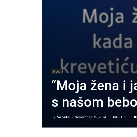
Novo
“Moja žena i 
s našom beb
By
Sanela
-
November 15, 2024
9151