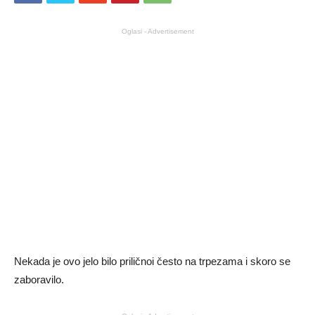
Oglasi - Advertisement
Nekada je ovo jelo bilo priličnoi često na trpezama i skoro se
zaboravilo.