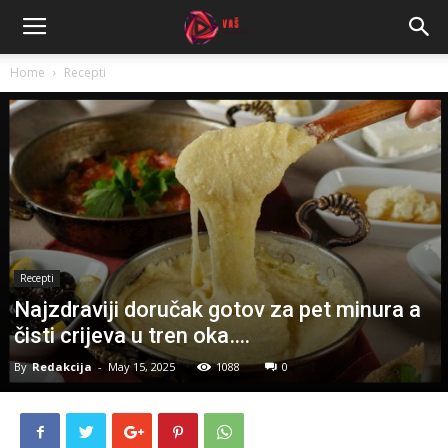
Home
Recepti
Recepti
Najzdraviji doručak gotov za pet minura a
čisti crijeva u tren oka….
By
Redakcija
-
May 15, 2025
1088
0