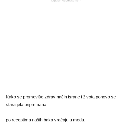
Oglasi - Advertisement
Kako se promoviše zdrav način israne i života ponovo se
stara jela pripremana
po receptima naših baka vraćaju u modu.