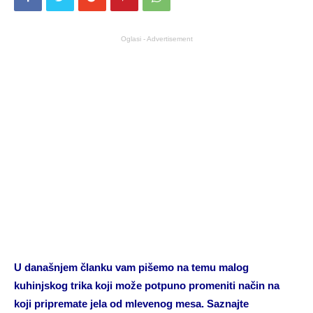
Oglasi - Advertisement
U današnjem članku vam pišemo na temu malog
kuhinjskog trika koji može potpuno promeniti način na
koji pripremate jela od mlevenog mesa. Saznajte