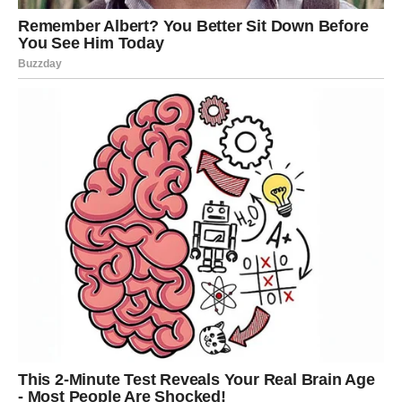
Ne morate se truditi da pronađete egzotične začine ili složene
tehnike kuvarskih veština. Mleko u prahu je ono što vam je
potrebno da biste dobili najbolji rezultat – sočno, mekano meso
koje se topi u ustima. Ovaj trik je brz, efikasan i, što je
najvažnije, ekonomičan. Nema više tvrdih, suvih jela od
mlevenog mesa. Sa mlekom u prahu, vaši obroci biće sočni,
puni ukusa i upravo onakvi kakve ste oduvek želeli.
Oglasi