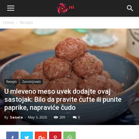
Home
Recepti
Recepti
Zanimljivosti
U mleveno meso uvek dodajte ovaj
sastojak: Bilo da pravite ćufte ili punite
paprike, napraviće čudo
By
Sanela
-
May 5, 2026
209
0