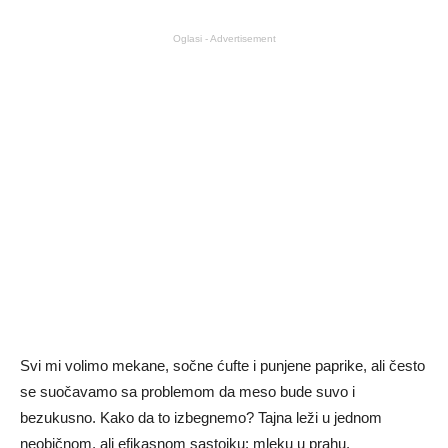
Oglasi - Advertisement
Svi mi volimo mekane, sočne ćufte i punjene paprike, ali često
se suočavamo sa problemom da meso bude suvo i
bezukusno. Kako da to izbegnemo? Tajna leži u jednom
neobičnom, ali efikasnom sastojku: mleku u prahu.