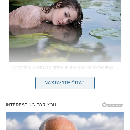
NASTAVITE ČITATI
Ovaj sastojak, koji se obično koristi za pripremu mlečnih
napitaka, u svetu kulinarstva ima mnogo širu primenu.
Njegova moć leži u tome što pomaže da meso zadrži vlagu,