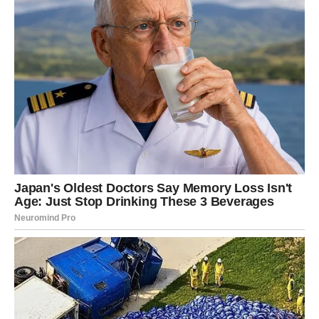
čineći ga mekšim i sočnijim.
Dodajte samo malo mleka u prahu u mleveno meso i obrok
će dobiti sasvim novu dimenziju. Na primer, za kilogram
mlevenog mesa, dovoljno je da ubacite samo jednu
kašičicu mleka u prahu. Ovaj mali trik čini čuda. Meso
postaje savršeno vlažno, sa bogatim i punim ukusom koji
je ranije bio neostvariv. Mleko u prahu pomaže da se svi
ostali sastojci, poput začina, jaja i povrća, bolje povežu,
zadržavajući vlagu i pružajući mesu potrebnu sočnost.
Ovaj jednostavan dodatak omogućava da meso upije sve
tečnost koja bi inače isparila tokom kuvanja. Što znači da vaše
ćufte neće biti tvrde i suve, već mekane, sočne i punog ukusa.
Zanimljivo je to što mleko u prahu ne samo da čini meso
sočnijim, već i doprinosi savršenoj teksturi jela. Ćufte postaju
lagane, a meso je puno i bogato.