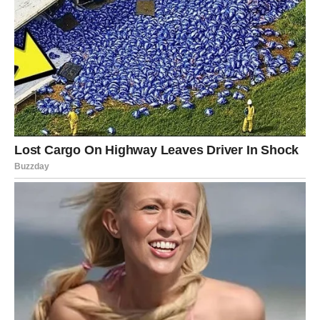
Svi koji su isprobali ovaj trik slažu se u jednom – meso
postaje mnogo ukusnije i prijatnije za žvakanje. Bilo da
pripremate mesne šnicle, punjene paprike ili klasične ćufte,
uz samo malo mleka u prahu, meso će biti savršeno
pripremljeno. Bez obzira na to koliko se trudili da napravite
najbolje mesne specijalitete, ovaj trik je jednostavan način
da podignete svaki obrok na viši nivo.