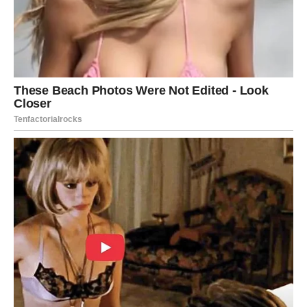
Mnogi ljudi se suočavaju sa problemom suvih i tvrdih jela kada
priremaju mesne obroke. Ćufte, punjene paprike ili mesne
šnicle često završe previše suve i nedovoljno sočne. Upravo u
tom trenutku na scenu stupa mleko u prahu, koji pomaže da
meso zadrži potrebnu vlagu. Dodavanjem samo nekoliko
kašičica mleka u prahu u mleveno meso, ono postaje
nevjerojatno sočno, mekano i bogato ukusa.
Za razliku od drugih dodataka, mleko u prahu ne samo da
povećava sočnost mesa, već poboljšava njegovu teksturu.
Zbog svog sastava, ono ima jedinstvenu sposobnost da
zadrži tečnost tokom kuvanja, sprečavajući da meso
postane suvo i tvrdoglavog okusa. U kombinaciji sa
začinima, povrćem ili jajima, mleko u prahu omogućava da
se svi sastojci bolje povežu, čineći meso nežnijim i lakšim