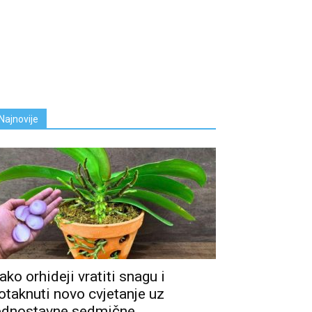
Najnovije
ako orhideji vratiti snagu i
otaknuti novo cvjetanje uz
ednostavne sedmične...