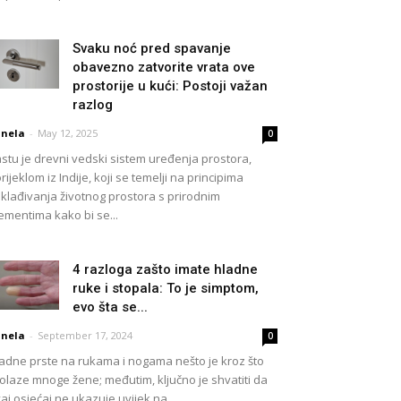
Svaku noć pred spavanje
obavezno zatvorite vrata ove
prostorije u kući: Postoji važan
razlog
nela
-
May 12, 2025
0
stu je drevni vedski sistem uređenja prostora,
rijeklom iz Indije, koji se temelji na principima
klađivanja životnog prostora s prirodnim
ementima kako bi se...
4 razloga zašto imate hladne
ruke i stopala: To je simptom,
evo šta se...
nela
-
September 17, 2024
0
adne prste na rukama i nogama nešto je kroz što
olaze mnoge žene; međutim, ključno je shvatiti da
aj osjećaj ne ukazuje uvijek na...