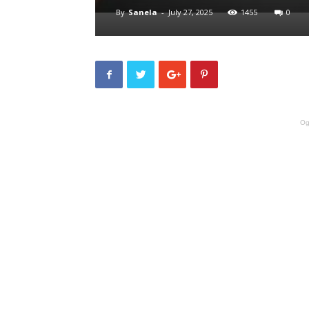
By
Sanela
-
July 27, 2025
1455
0
Og