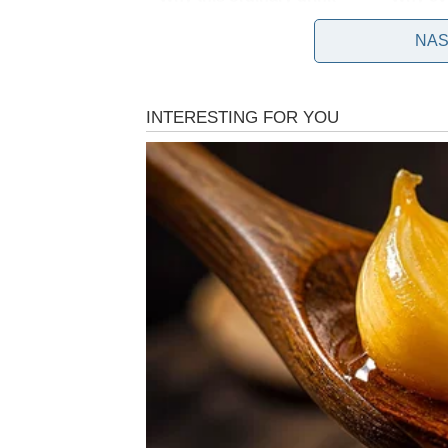
NAS
Međutim, postoji prirodan i jednostavan pristup 
odvoda bez upotrebe štetnih kemikalija. Ova me
čisti cijevi, umivaonike, odvode i tuš kabine. Nj
blokiraju protok vode, a pritom neutralizira neu
činjenica da je lako dostupna, praktična i ne zaht
profesionalnih rješenja.
Sve veći broj ljudi koji žele održavati svoj do
rješenjima. Umjesto da se oslanjaju na štetna sr
prirodne formule koje ne samo da čuvaju instalac
mirisa i potrebe za čestim popravcima.