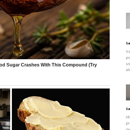
 koji je poznat po svojim brojnim blagodatima za zdravlje
 začin zbog svog specifičnog okusa, kumin ima i značajna
nikom u održavanju zdravlja.
je kao prirodni dodatak prehrani osobama koje pate od
Sa
ra u krvi, što ga čini korisnim u borbi protiv dijabetesa.
Va
res zahvaljujući bogatstvu antioksidansa doprinosi
po
crijevu i gušterači. Pored toga, kumin pozitivno djeluje na
us
el
Sa
Hl
pr
ov