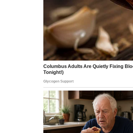
U ovom kontekstu, zanimljivo je spomenuti začin
– kumin. Iako se najčešće koristi u kuhinji kao
ljekovita svojstva koja ga čine vrijednim savez
Kumin je bogat izvor željeza, što ga preporuču
anemije. Također, pomaže u regulaciji razine šeće
Njegova sposobnost da sprječava oksidativni st
prevenciji razvoja karcinoma, osobito u debelom 
kardiovaskularni sistem.