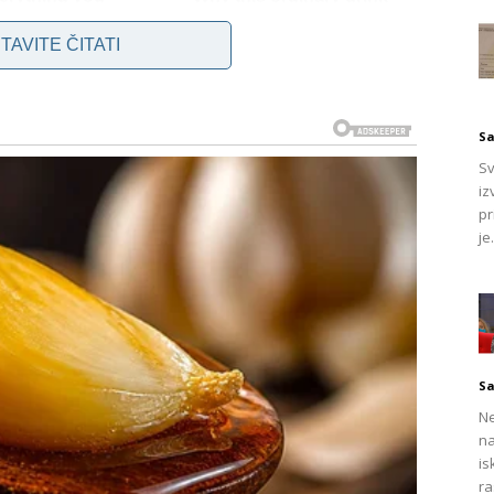
TAVITE ČITATI
Sa
Sv
koji se pokazao vrlo učinkovitim u rješavanju začepljenih
iz
toda ne izaziva opekotine ni neugodne mirise, a učinkovito
pr
ezin glavni zadatak je ukloniti kamenac i naslage koje
je.
godne mirise. Ono što ovu metodu čini još primamljivijom je
ijeva stručne intervencije, dok je često efikasnija i od
m čistim i zdravim sve više se okreće ovakvim prirodnim
Sa
edstva koja mogu naškoditi cijevima i okolišu, biraju
Ne
ije, već i doprinose dugotrajnoj čistoći, bez zagušljivih
na
is
ra