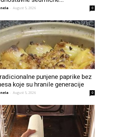
nela
-
August 5, 2026
0
radicionalne punjene paprike bez
esa koje su hranile generacije
nela
-
August 5, 2026
0