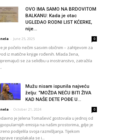
OVO IMA SAMO NA BRDOVITOM
BALKANU: Kada je otac
UGLEDAO RODNI LIST KĆERKE,
nije...
nela
-
June 25, 2025
0
e je počelo nečim sasvim običnim – zahtjevom za
vod iz matične knjige rođenih. Mlada žena,
ipremajući se za selidbu u inostranstvo, zatražila
..
Mužu nisam ispunila najveću
želju: “MOŽDA NEĆU BITI ŽIVA
KAD NAŠE DETE POĐE U...
nela
-
October 21, 2024
0
davno je Jelena Tomašević gostovala u jednoj od
jpopularnijih emisija na našim prostorima, gdje je
kreno podijelila svoja razmišljanja. Tijekom
sprave rasplakala se i...