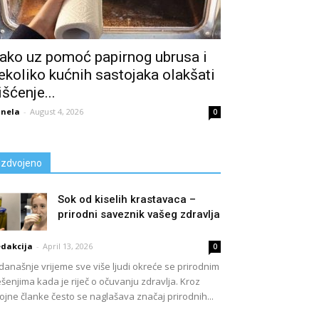
ako uz pomoć papirnog ubrusa i
ekoliko kućnih sastojaka olakšati
išćenje...
nela
-
August 4, 2026
0
Izdvojeno
Sok od kiselih krastavaca –
prirodni saveznik vašeg zdravlja
dakcija
-
April 13, 2026
0
današnje vrijeme sve više ljudi okreće se prirodnim
ešenjima kada je riječ o očuvanju zdravlja. Kroz
ojne članke često se naglašava značaj prirodnih...