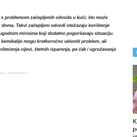
s problemom začepljenih odvoda u kući, što može
st doma. Takvi začepljeni odvodi otežavaju korištenje
neugodnim mirisima koji dodatno pogoršavaju situaciju.
 kemikalije mogu kratkoročno ukloniti problem, ali
štećenja cijevi, štetnih isparenja, pa čak i ugrožavanja
lasi - Advertisement
K
p
j