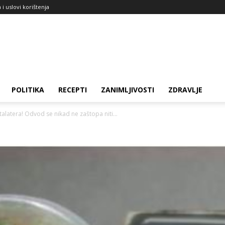
a i uslovi korištenja
POLITIKA
RECEPTI
ZANIMLJIVOSTI
ZDRAVLJE
alatera! Odvod se nikad ne zaštopa niti...