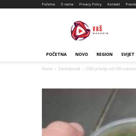
Početna
O nama
Privacy Policy
Kontakt
Pravil
Vas
Magazin
POČETNA
NOVO
REGION
SVIJET
Home
Zanimljivosti
OVO je bolje od 100 vodoinst