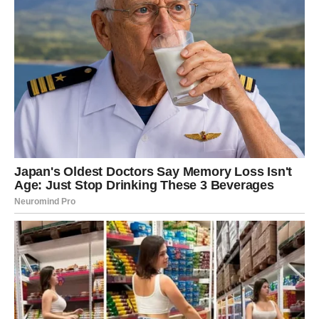
Kada je oštećen plastični dio šarke na dnu, situacija zahtijeva
malo više pažnje. Može se isjeći komad fleksibilne plastike (na
primjer od boce), zatim zalijepiti na mjesto oštećenja i time
produžiti život odjevnog predmeta. Iako zvuči kao
improvizacija, ovakvi trikovi su se pokazali izuzetno korisnim i
mogu odgoditi skupe posjete krojaču.
Prema pisanju
Blic Žena
, sve veći broj ljudi u Srbiji okreće se
ovakvim „uradi sam“ rješenjima, jer ona štede novac, a često i
produžavaju trajanje garderobe. Stručnjaci za održivost ističu
da bi većina odjeće mogla trajati duže kada bismo joj