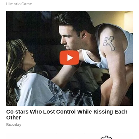
Na kraju, izbor između bacanja i popravke nije samo
praktično, već i etičko pitanje. U vremenu kada svijet muku
muči s prekomjernim otpadom i klimatskim promjenama,
svaka odluka da nešto popravimo umjesto da bacimo
doprinosi očuvanju resursa. A možda i vraća osjećaj
zadovoljstva – jer smo sami riješili problem i produžili život
stvarima koje volimo.