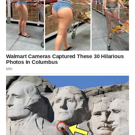
posvećivali više pažnje i ulagali malo truda u sitne popravke.
Naravno, nisu svi kvarovi jednostavni. Ako se metalna
komponenta koja vodi klizač ošteti ili potpuno pukne, tada je
često jedino rješenje zamjena cijelog zatvarača. Međutim, i u
tim slučajevima, odlazak do lokalne krojačice košta
neuporedivo manje nego kupovina nove odjeće. Problem je što
se, pod uticajem potrošačke kulture, sve češće bira
jednostavniji, ali skuplji put – kupovina.