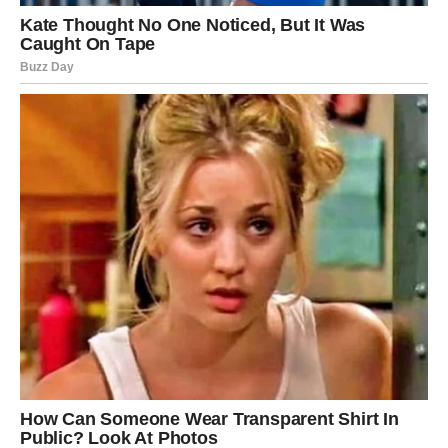
imati višestruku korist – od ekonomske, pa do ekološke.
Dakle, sljedeći put kada vam se zatvarač pokvari u
najnezgodnijem trenutku, umjesto da odjeću odbacite, vrijedi
pokušati jedan od ovih trikova. Možda će vam trebati svega
par minuta, a rezultat može biti spaseno odijelo ili omiljena
jakna.
Sitna popravka može značiti veliku uštedu i duži
život vaših stvari.