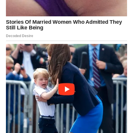
najvećih ekoloških problema današnjice. Upravo zbog toga
raste interesovanje za radionice i savjete o jednostavnim
popravkama.
Vrijedi pomenuti i društveni aspekt. Nekada je bilo uobičajeno
da svaka kuća ima nekoga ko zna zakrpiti rupu ili promijeniti
patent. Danas se te vještine polako gube, ali s povratkom
koncepta „sporije mode“ vraća se i ideja da odjeća treba trajati.
Time se ne samo štedi novac, nego i gradi drugačiji odnos
prema stvarima koje nosimo – one postaju vrijednije jer u njih
ulažemo trud.
Zanimljivo je da se čak i u obrazovnom sistemu sve više
govori o potrebi za praktičnim znanjima. Prema podacima
Zavoda za statistiku Republike Hrvatske
, više od 60%
mladih između 18 i 25 godina priznaje da ne zna promijeniti
dugme ili zakrpiti manju rupu. Ovakvi podaci ukazuju na to da
bi vraćanje osnovnih znanja šivanja i popravki u škole moglo