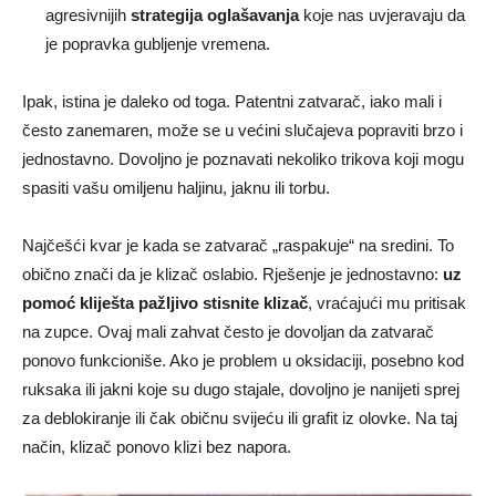
agresivnijih
strategija oglašavanja
koje nas uvjeravaju da
je popravka gubljenje vremena.
Ipak, istina je daleko od toga. Patentni zatvarač, iako mali i
često zanemaren, može se u većini slučajeva popraviti brzo i
jednostavno. Dovoljno je poznavati nekoliko trikova koji mogu
spasiti vašu omiljenu haljinu, jaknu ili torbu.
Najčešći kvar je kada se zatvarač „raspakuje“ na sredini. To
obično znači da je klizač oslabio. Rješenje je jednostavno:
uz
pomoć kliješta pažljivo stisnite klizač
, vraćajući mu pritisak
na zupce. Ovaj mali zahvat često je dovoljan da zatvarač
ponovo funkcioniše. Ako je problem u oksidaciji, posebno kod
ruksaka ili jakni koje su dugo stajale, dovoljno je nanijeti sprej
za deblokiranje ili čak običnu svijeću ili grafit iz olovke. Na taj
način, klizač ponovo klizi bez napora.