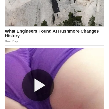
Redovna njega odjeće igra važnu ulogu u sprječavanju
ovakvih kvarova. Česta pranja i peglanja, posebno kod istih
komada odjeće, dovode do bržeg trošenja. Zato je važno
pridržavati se preporuka o pranju i skladištenju
, koristiti
nježne cikluse, kvalitetne vješalice i izbjegavati pretjeranu
upotrebu jakih deterdženata. Time se produžava životni vijek
tkanine i zatvarača.
Kako navodi
Politika
, navike potrošača u Srbiji sve se više
mijenjaju pod uticajem globalnih trendova održive mode.
Građani postaju svjesni da bacanje odjeće pri najmanjem
oštećenju doprinosi stvaranju tekstilnog otpada, koji je jedan od