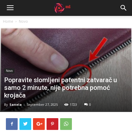
Home
Novo
Novo
Popravite slomljeni patentni zatvarač u
samo 2 minute, nije potrebna pomoć
krojača
By
Sanela
-
September 27, 2025
1723
0