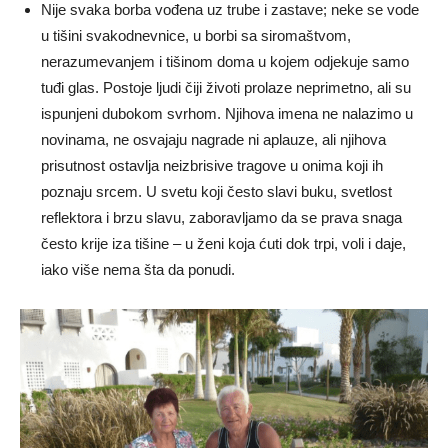
Nije svaka borba vođena uz trube i zastave; neke se vode
u tišini svakodnevnice, u borbi sa siromaštvom,
nerazumevanjem i tišinom doma u kojem odjekuje samo
tuđi glas. Postoje ljudi čiji životi prolaze neprimetno, ali su
ispunjeni dubokom svrhom. Njihova imena ne nalazimo u
novinama, ne osvajaju nagrade ni aplauze, ali njihova
prisutnost ostavlja neizbrisive tragove u onima koji ih
poznaju srcem. U svetu koji često slavi buku, svetlost
reflektora i brzu slavu, zaboravljamo da se prava snaga
često krije iza tišine – u ženi koja ćuti dok trpi, voli i daje,
iako više nema šta da ponudi.