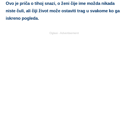
Ovo je priča o tihoj snazi, o ženi čije ime možda nikada
niste čuli, ali čiji život može ostaviti trag u svakome ko ga
iskreno pogleda.
Oglasi - Advertisement