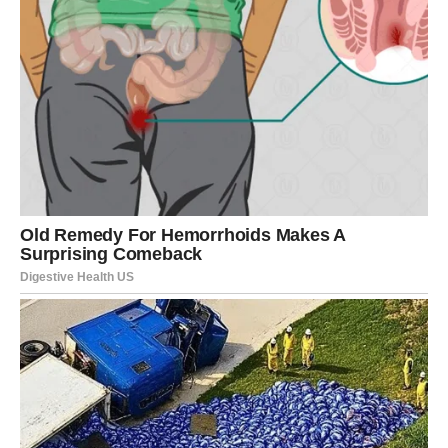
takva istina dolazi iz jednog sela blizu Valjeva. Žena po imenu
Ružica M. provela je život u senci, ali u toj senci rasla je snaga
koju bi malo ko mogao da nosi. Spolja gledano, delovala je kao
obična žena – skromno obučena, sa očima umornim od
nespavanja i dlanovima izranjavalim od rada. Ali iza tog izgleda
krila se lava srca.
U njenoj zajednici, ljudi su je često viđali kako nosi kese sa
pijace, žuri iz prodavnice, ide na posao. Znali su da joj muž
ima problema s alkoholom, da često pravi scene, viđali su
ga kako viče ili spava napolju. I dok su mnogi komentarisali
i osuđivali, niko nije znao šta se dešava iza zatvorenih
vrata – i kakvu cenu je Ružica plaćala svaki dan. Ona je
radila tri posla – čistila škole ujutro, prodavala hleb
popodne, a noću čistila kancelarije. Sve to ne zbog svojih
snova, već da bi njena deca mogla da završe školu, da
imaju šansu da pobegnu iz kruga siromaštva i nasilja. Sve