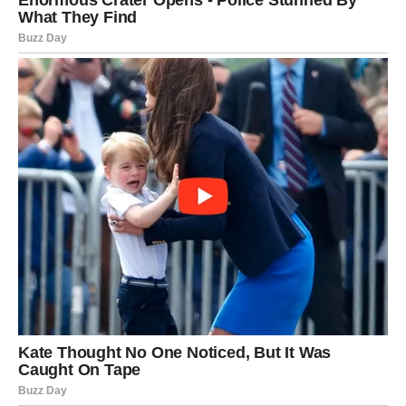
Nakon što je pismo pročitano na sahrani, svi koji su je nekada
gledali sa podsmehom – zaćutali su. Jer sada su znali. Nisu
gledali “jadnicu iz bloka”. Gledali su herojinu. Ženu koja je
svakog dana ginula za svoju porodicu, ali to nikome nije
govorila. Ona nije tražila aplauz. Nije tražila zahvalnost. Samo
je želela da njeni najmiliji budu srećni. I u tome je uspela.
U današnjem svetu, prepunom površnih vrednosti i lažnih
uzora, priča o Ružici M. podseća nas da su najveći heroji oni
koje retko primećujemo. Njena tišina bila je glasnija od svakog
vikanja, njena ljubav dublja od svakog priznanja. I zato – ona je
bila veličina. Samo je svet to prekasno shvatio.
Oglasi