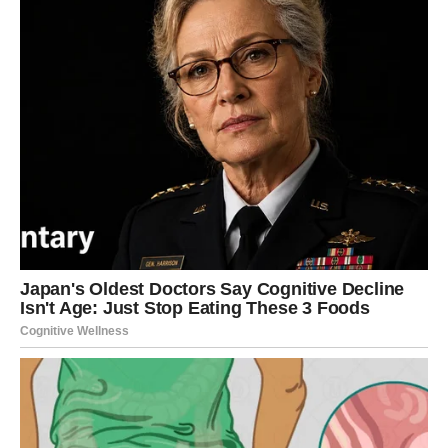
Prava veličina čoveka ne meri se time koliko je bio poznat,
već koliko je ljubavi ostavio za sobom. Mnogi jure priznanje i
potvrdu spoljašnjeg sveta, a neki od najplemenitijih ljudi ostanu
neprepoznati dok ne nestanu. Onda iza njih ostane tišina – i
poneka istina, ranije nevidljiva, sada konačno otkrivena. Jedna