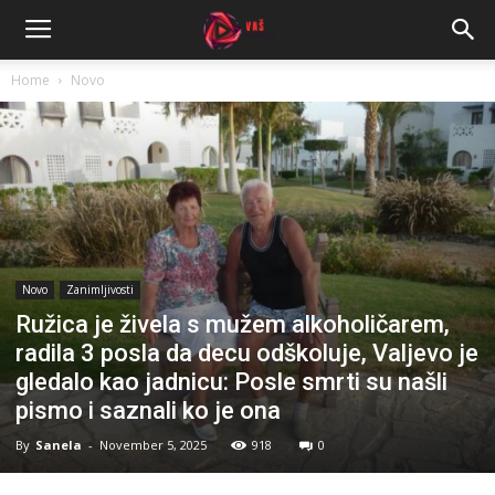
Home
Novo
Novo
Zanimljivosti
Ružica je živela s mužem alkoholičarem,
radila 3 posla da decu odškoluje, Valjevo je
gledalo kao jadnicu: Posle smrti su našli
pismo i saznali ko je ona
By
Sanela
-
November 5, 2025
918
0