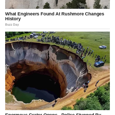
vredno – jer je to značilo da je njena deca imala šansu za
nešto bolje. U pismu je bilo i oprosta, i molbe za
razumevanje. Pisala je da nije znala uvek kako da se
izrazi, da je možda bila stroga, ali da je to radila jer je
verovala da je to način da ih pripremi za svet. Zamolila je
decu da ne mrze, da ne sude drugima, jer nikada ne znaju
šta neko nosi u sebi.