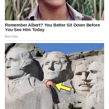
Tokom tri decenije braka, od svog muža nije čula nijednu lepu
reč. Trpela je poniženja, uvrede, modrice. Nije prijavljivala
nasilje, nije tražila pomoć – ćutala je i izdržavala, verujući da
će sve to imati smisla ako njena deca uspeju. Kada je jednog
dana iznenada preminula, svet je na trenutak stao. Njena
deca, u potrazi za nekim dokumentima, pronašla su pismo,
pažljivo sakriveno u starom bloku. Njene reči ispisane rukom
bile su oproštaj i istovremeno otkrovenje.
U pismu je stajalo da je bila svesna svega što je prošla, ali
da ne bi menjala svoj život jer je imala ono najvrednije –
svoju decu. Pisala je kako je izabrala da ostane u lošem
braku da deca ne bi bila svedoci razvoda, da ne bi
odrastala u još većoj nesigurnosti. Svaki njen trud, svaka
rana i svako jutro koje je dočekala umorna, za nju je bilo