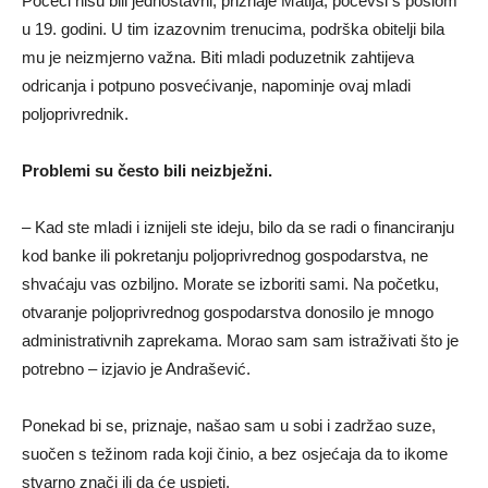
Počeci nisu bili jednostavni, priznaje Matija, počevši s poslom
u 19. godini. U tim izazovnim trenucima, podrška obitelji bila
mu je neizmjerno važna. Biti mladi poduzetnik zahtijeva
odricanja i potpuno posvećivanje, napominje ovaj mladi
poljoprivrednik.
Problemi su često bili neizbježni.
– Kad ste mladi i iznijeli ste ideju, bilo da se radi o financiranju
kod banke ili pokretanju poljoprivrednog gospodarstva, ne
shvaćaju vas ozbiljno. Morate se izboriti sami. Na početku,
otvaranje poljoprivrednog gospodarstva donosilo je mnogo
administrativnih zaprekama. Morao sam sam istraživati što je
potrebno – izjavio je Andrašević.
Ponekad bi se, priznaje, našao sam u sobi i zadržao suze,
suočen s težinom rada koji činio, a bez osjećaja da to ikome
stvarno znači ili da će uspjeti.