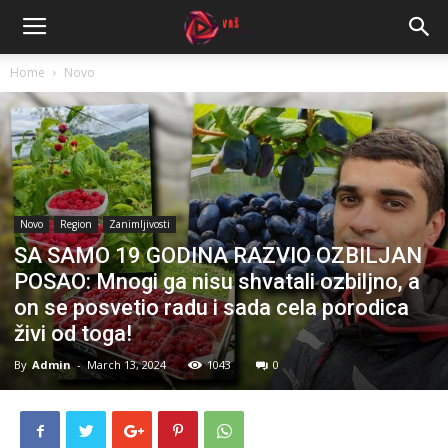
Home
Novo
Novo
Region
Zanimljivosti
SA SAMO 19 GODINA RAZVIO OZBILJAN
POSAO: Mnogi ga nisu shvatali ozbiljno, a
on se posvetio radu i sada cela porodica
živi od toga!
By
Admin
-
March 13, 2024
1043
0