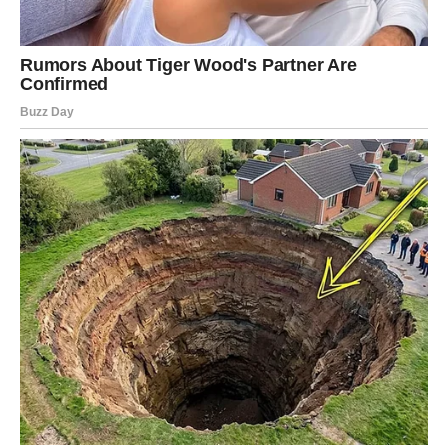
poljoprivredi, zanatstvu ili drugdje.
Podrška obitelji i bližnjih ključna je, naglašava, jer mnogi
mladi nedostaju samopouzdanja u vlastite ideje i
inovativnost te ih brine mišljenje okoline.
Uz to, ističe kako nedostatak sredstava nije dovoljan razlog,
budući da se uvijek može pronaći dodatan posao ili iskoristiti
subvencije i krediti.
Andrašević kao mladom poduzetniku savjetuje da slijede svoje
snove i vjeruju u svoj uspjeh, jer uz uporan rad sve je moguće
postići.
Oglasi