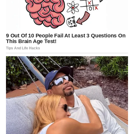
Unatoč preprekama, Andrašević ističe svoju ljubav prema
poslu. Iako ponekad sumnja, posebno uzimajući u obzir
nepredvidive vremenske uvjete i situaciju u poljoprivredi, uzgoj
bobičastog voća i izgradnja vlastitog brenda donose mu sreću.
– Često nazivam svoj posao ‘mojim djetetom’, jer smo ga
moja obitelj i ja izgradili od nule, bez tuđe pomoći. Rad s
biljkama ispunjava me i čini me sretnim. Planiram proširiti
poslovanje i u seoski turizam. Nadam se da će se to uskoro
ostvariti – zaključio je Andrašević.
Iako je odlučio pokrenuti vlastiti brand prije nego što je navršio
20 godina, primjećuje kako se većina mladih u Hrvatskoj
danas boji preuzeti rizik pokretanja vlastitog posla, bilo u