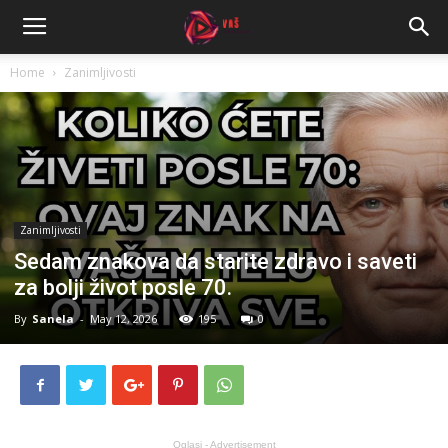
Home
Zanimljivosti
Zanimljivosti
Sedam znakova da starite zdravo i saveti
za bolji život posle 70.
By
Sanela
-
May 12, 2026
195
0
Oglasi - Advertisement