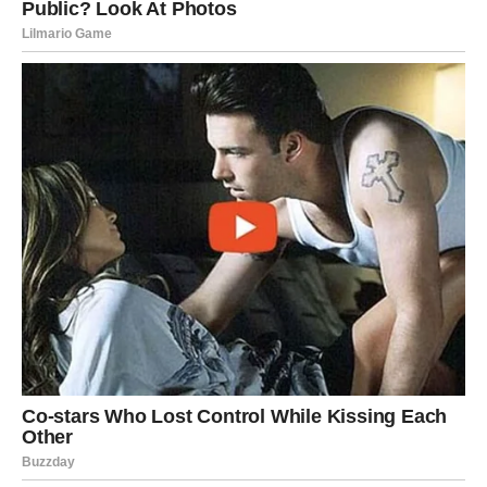
Redovne
zdravstvene kontrole
su ključ za prevenciju bolesti.
Ako redovno kontrolišete krvni pritisak, šećer, vid, sluh i druge
važne pokazatelje zdravlja, možete na vreme uočiti
eventualne probleme i preduzeti potrebne korake da ih rešite.
Preventiva je ključna za dug život, a pravovremeno otkrivanje
problema može značajno smanjiti rizik od ozbiljnih
komplikacija.
Na kraju, važno je da shvatite da
starenje nije kraj
.
Naprotiv, to je prilika da živite mudro, sa više mira,
stabilnosti i unutrašnje snage nego ikad prije.
Starenje sa
zdravljem
znači da zadržavate kontrolu nad svojim
životom, da imate energiju i mentalnu bistrinu i da se
možete radovati svakom danu. Počnite danas, malim
koracima, da unapredite svoje zdravlje i uživate u svakom