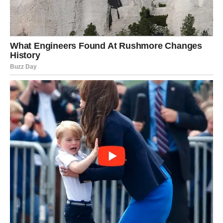
Jedan od najsnažnijih znakova zdravog starenja je i
mentalna aktivnost
. Ako nastavite da učite, rešavate
probleme, čitate i izazivate svoj mozak svakodnevno, to
znači da vaš mozak ne stari brže nego što je potrebno.
Učenje novih stvari, kao što su jezici, hobiji, pa čak i
razgovori sa prijateljima, može poboljšati
mentalnu oštrinu
i čak smanjiti rizik od demencije.
Dobar san
je ključ za zdravlje u starijim godinama. Ako
spavate 7-8 sati svake noći, vaš imunološki sistem je jači,
pamćenje bolji, a hormoni u ravnoteži. Kvalitetan san smanjuje
rizik od srčanih bolesti i pomaže vašem organizmu da se
oporavi. Pripazite da imate
dobru večernju rutinu
:
izbegavajte ekrane pre nego što odete na spavanje, uvedite
opuštajuće rituale i idite u krevet u isto vreme svaki dan.