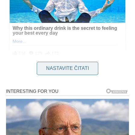
NASTAVITE ČITATI
Povezanost s drugim ljudima smanjuje rizik od depresije i
usamljenosti, a istovremeno štiti vašu
mentalnu oštrinu
. Ako
ste i dalje uključeni u društvene aktivnosti i redovno se
sastajete sa prijateljima, vi ste na dobrom putu prema
zdravom starenju.
Kada možete
slobodno da se krećete
, bez bola ili
poteškoća, to je odličan znak. Ako možete da ustanete iz
stolice bez pomoći, da prošetate par kilometara ili se