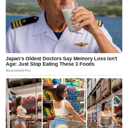
popnete stepenicama bez problema, vaša
pokretljivost
je
na dobrom nivou. Održavanje fizičke aktivnosti, kao što su
svakodnevne šetnje, joga ili vježbe ravnoteže, pomaže da
sačuvate
svoju samostalnost
i smanjite rizik od padova i
povreda.
Važno je i kako se hranite.
Raznovrsna ishrana
koja uključuje
puno povrća, voća, proteina i zdravih masti pravi je put do
dugovječnosti. Zdrava ishrana pomaže vašem organizmu da
zadrži energiju i vitalnost tokom godina. Započnite dan sa
proteinima
, pijte dovoljno vode i svakodnevno dodajte povrće
u svaki obrok. Manje procesirane hrane, manje soli i više
prirodnih sastojaka učiniće vašu ishranu zdravijom i
uravnoteženijom.