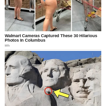
Stabilna telesna težina
je također važan indikator. Ako
zadržavate stabilnu težinu, to znači da imate dobar
metabolizam i dovoljno
mišićne mase
. Izbjegavajte rigorozne
dijete i umesto toga se usmjerite na postepene promjene u
ishrani i svakodnevnu fizičku aktivnost koja pomaže u
održavanju zdrave telesne težine. Redovno vežbanje, čak i
umerenih intenziteta, može učiniti ogromnu razliku u
održavanju vaše
energije
i vitalnosti.