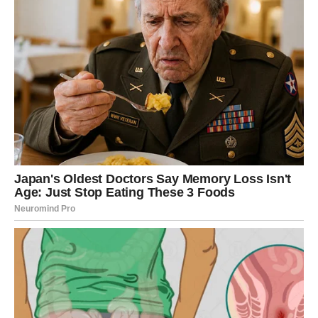
osećala kako se njihov odnos polako gasi, kao požar koji
neprestano tinja, ali nikako ne nestaje.
Kako bi bar na trenutak izbegla svakodnevni stres,
Snežana je odlučila da sa decom ode na
zimski odmor
na
Zlatibor, zajedno sa prijateljicom Marijom. Bila je to prilika
da se opuste, uživaju u snegu i tišini planine, daleko od
stresa i napetosti koje je donosio svakodnevni život.
Vladimir je izgovorio da neće moći da ide zbog obaveza,
što je Snežanu zapravo
olakšalo
. Osećala je kako je
konačno došao trenutak da uzme malo vremena za sebe,
da diše i bude
slobodna
.
Međutim, sve se promenilo trećeg dana njihovog zimovanja.
Snežana je stajala na terasi, gledajući snežnu tišinu Zlatibora,
kad je ugledala poznatu figuru u daljini. Bio je to njen muž,
Vladimir. Ipak, nije bio sam. Pored njega je stajala
mlada žena
,
smešeći se dok je Vladimir skidao sneg sa njenog kaputa.