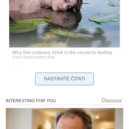
NASTAVITE ČITATI
Njen brak sa Vladimirom, deset godina starijim, bio je temelj na
kojem je gradila svoj svet. No, u poslednje dve godine, među
njima je počela da raste
nevidljiva distanca
. Vladimir je
postao sve više povučen, a izgovori o poslovnim obavezama i
službenim putovanjima postajali su sve češći. Snežana je