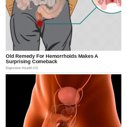
Srce joj je stalo. Osećala je kao da je vreme zastalo, a svaka
slika koju je ponekad zamišljala o svom životu – ljubavi,
porodici, sigurnosti –
raspala se pred njenim očima
.
Dok je stajala par metara od njih, Snežana je osećala kako