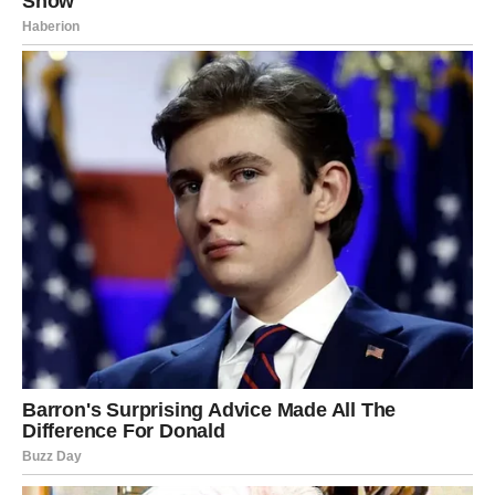
Zima je prošla, a Vladimir je pokušao da je kontaktira
,
molio je za oproštaj, govorio joj da je žao, ali Snežana je
već bila odlučna. Znala je da, iako je srce bilo slomljeno,
više nije želela živeti u lažima. Naučila je da istina, iako
bolna, donosi
oslobađanje
.
Godinu dana kasnije, Snežana priznaje da nije potpuno
prebolela, ali da je naučila važnu lekciju – da
ne zavisi od
tuđih odluka
.
Izbor je bio njen
, a sada je verovala u
svoju
snagu i intuiciju
. Zlatibor joj je doneo više od odmora – on je
postao simbol trenutka kada je konačno donela odluku da više
nikada ne okrene glavu od istine, bez obzira na to koliko je ona
bolna.
Oglasi