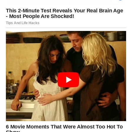
Noć je bila još teža
. Pretraživala je stare poruke, tražila
bilo kakav trag, nešto što bi objasnilo kako je njihova veza
otišla u tom pravcu. Ispod svega što je do tada verovala,
sada je videla stvarnost koju je toliko dugo ignorisala.
Nije
našla ništa
– sve je bilo pažljivo sakriveno, a bol je bila još
teža zbog toga.
Sutradan, Snežana je donela važnu odluku. Otišla je na stazu,
na mesto gde je prethodnog dana videla Vladimira sa drugom
ženom. I prišla im je iznenada, bez reči. Njegov izraz lica
menjao se iz šoka u
krivicu
, ali Snežana nije imala ni potrebu
da izgovara bilo šta. Samo je snimila sliku tog trenutka i
podelila je sa svima koji su trebali da znaju
.