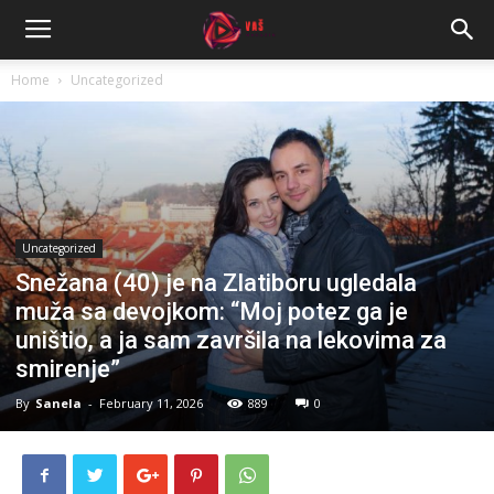
Home
Uncategorized
Uncategorized
Snežana (40) je na Zlatiboru ugledala
muža sa devojkom: “Moj potez ga je
uništio, a ja sam završila na lekovima za
smirenje”
By
Sanela
-
February 11, 2026
889
0