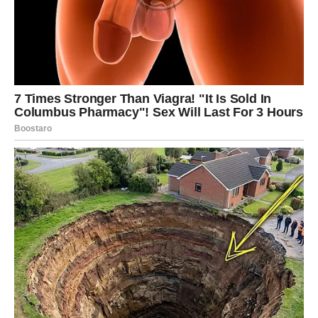
krv iz njenog lica odlazi
, a stomak joj se skupljao u
čudnu, mučnu kvrgu. Taj trenutak otkrio je sve ono što je
prethodnih meseci pokušavala da ne vidi – sve što je
osećala da se dešava u tišini, sada je bilo pred njenim
očima u
najgnusnijem obliku
.
Ali nije bila tu da ga konfrontira.
Ostala je mirna
, ali unutra su
bile godine potisnute emocije koje su izlazile na površinu.
Nije
plakala
, ali nije ni imala snage da se bori. Umesto toga,
povukla je decu i otišla u apartman, sedeći satima u tišini,
pokušavajući da shvati šta se zapravo dogodilo. Do tog
trenutka je bila sigurna u svoju ljubav, u svoju porodicu. Sada
je sve izgledalo
besmisleno
.