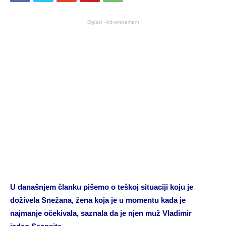
Oglasi - Advertisement
U današnjem članku pišemo o teškoj situaciji koju je
doživela Snežana, žena koja je u momentu kada je
najmanje očekivala, saznala da je njen muž Vladimir