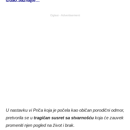
izdao.Saznajte…
Oglasi - Advertisement
U nastavku vi Priča koja je počela kao običan porodični odmor,
pretvorila se u
tragičan susret sa stvarnošću
koja će zauvek
promeniti njen pogled na život i brak.