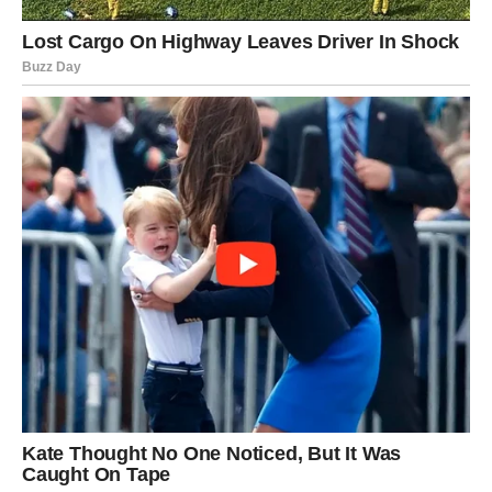
Postavite usmjerivač na udaljenost od televizora, mikrovalnih
pećnica i drugih uređaja koji potencijalno mogu stvarati
elektromagnetske smetnje. Neometano područje: Postavite
usmjerivač na otvoreno okruženje, držite se podalje od