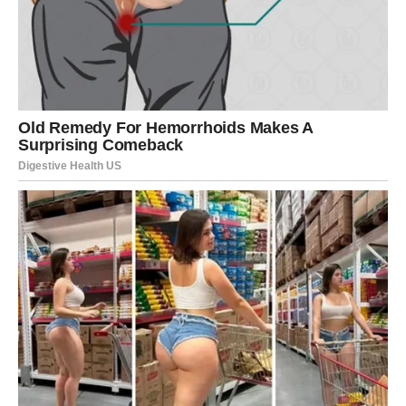
Kako biste poboljšali Wi-Fi pokrivenost, preporučljivo je
postaviti usmjerivač na središnje mjesto u stanu. U idealnom
slučaju, usmjerivač bi trebao biti smješten na povišenom i
neometanom području, udaljen od reflektirajućih površina,
omogućujući signalu da učinkovito prodire kroz sve prostorije
bez smetnji.
Problemi povezani s velikim kućanstvima: Ako ste uklonili
zrcala s usmjerivača, ali i dalje imate problema s
povezivanjem, dimenzije i raspored vašeg prebivališta mogli bi
pridonijeti tome. U većim kućanstvima, osobito onima s
debelim zidovima ili višestrukim razinama, signal može oslabiti
jer nastoji prodrijeti u udaljenija područja.