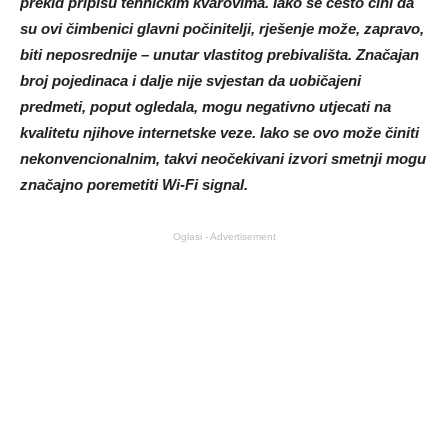
prekid pripišu tehničkim kvarovima. Iako se često čini da
su ovi čimbenici glavni počinitelji, rješenje može, zapravo,
biti neposrednije – unutar vlastitog prebivališta. Značajan
broj pojedinaca i dalje nije svjestan da uobičajeni
predmeti, poput ogledala, mogu negativno utjecati na
kvalitetu njihove internetske veze. Iako se ovo može činiti
nekonvencionalnim, takvi neočekivani izvori smetnji mogu
značajno poremetiti Wi-Fi signal.
Oglasi - Advertisement