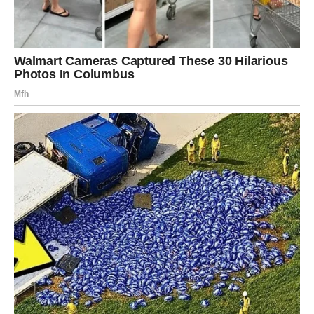
U takvim okolnostima usmjerivači signala ili Wi-Fi repetitori
mogu se pokazati korisnima. Ovi uređaji poboljšavaju signal s
vašeg primarnog usmjerivača i redistribuiraju ga kroz različita
područja doma, osiguravajući ravnomjerniju
pokrivenost.
Smjernice za idealnu konfiguraciju usmjerivača
Da
biste postigli najvišu kvalitetu internetske povezanosti, bitna je
pravilna konfiguracija usmjerivača. Uz preporuku da se klonite
zrcala, treba uzeti u obzir sljedeće ključne savjete:
Optimalno pozicioniranje: Usmjerivač bi trebao biti smješten u
središtu kuće kako bi se osiguralo ravnomjerno širenje signala
po svim sobama. Povišeno postavljanje: preporučljivo je
usmjerivač postaviti na povišenu visinu, primjerice na policu ili
stol, kako bi se omogućilo nesmetano kruženje signala po
cijelom području.
Suzdržite se od korištenja dodatnih
elektroničkih uređaja: