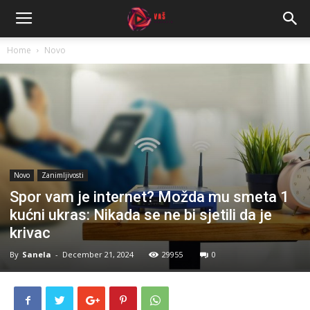
Home
Novo
Novo
Zanimljivosti
Spor vam je internet? Možda mu smeta 1
kućni ukras: Nikada se ne bi sjetili da je
krivac
By
Sanela
-
December 21, 2024
29955
0