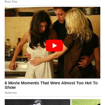
prepreka poput zidova, namještaja i drugih predmeta.
Daljnje
alternative za poboljšanje vaše internetske veze uključuju ne
samo premještanje vašeg usmjerivača ili korištenje pojačivača
signala, već i istraživanje dodatnih strategija koje mogu
pomoći u optimiziranju vašeg internetskog rada:
Mesh sustavi predstavljaju sofisticirane uređaje koji olakšavaju
širenje signala kroz više međusobno povezanih čvorova, čime
se jamči dosljedna i jednolika pokrivenost u cijelom domu. Za
kritične uređaje, uključujući računala i televizore, preporučuje
se korištenje Ethernet kabela. Ova metoda nudi pouzdanu
vezu koja ne ovisi o bežičnom signalu.
Oglasi