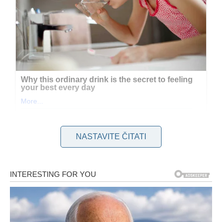
NASTAVITE ČITATI
Koji je mehanizam pomoću kojeg zrcala ometaju internetske
signale? Primarni čimbenik koji pridonosi ovoj smetnji je
poseban dizajn zrcala. Većina suvremenih ogledala, posebno
veće zidne varijante, imaju tanki metalni premaz na stražnjoj
strani stakla. Iako ovaj sloj olakšava refleksiju slika, on
istovremeno ima potencijal ometati elektromagnetske valove,