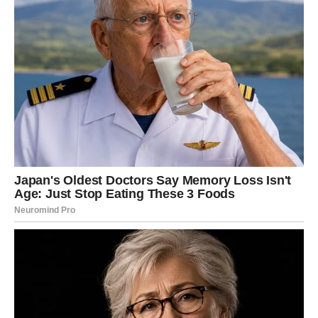
uključujući Wi-Fi signale. Konkretno, i metali i staklo služe kao
reflektirajuće tvari koje mogu reflektirati ili raspršiti signale koje
emitira vaš router. Kao rezultat toga, ovaj fenomen smanjuje
snagu signala, što dovodi do slabljenja veza i, u određenim
slučajevima, onemogućuje povezivanje u područjima u blizini
zrcala.
Wi-Fi prenosi podatke putem elektromagnetskih valova, a
ogledala s metalnim površinama mogu poslužiti kao prepreke
koje ometaju širenje tih valova. Posljedično, to dovodi do pada
kvalitete signala i povećanja smetnji, osobito u prostorima gdje
su zrcala smještena u blizini usmjerivača.
Smjernice za optimizaciju signala i preporučene udaljenosti
Stručnjaci savjetuju održavanje minimalne udaljenosti od
jednog metra između usmjerivača i zrcala kako bi se spriječile
smetnje signala. Štoviše, razne reflektirajuće površine koje se