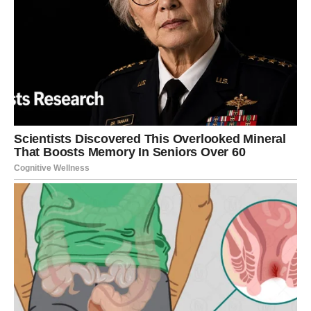
nalaze u domu, uključujući staklene ormare, metalne kuhinjske
elemente i velike televizore, mogu na sličan način utjecati na
kvalitetu signala.