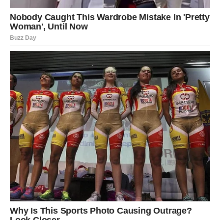
Dvadeset godina kasnije, kako su se razvijale nove tehnologije
i metode, došla je ideja da se recept malo poboljša. Tako je
Michel Ferrero spojio sve ove novitete sa postojećim
receptima i napravio pravo čudo. Nutella je osnovana 1964.
godine, iste godine kada mu se rodio sin, a često se šalio da
kod kuće ima mlađeg brata, a to je Nutella.
Oglasi