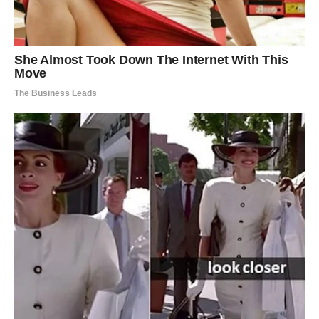
“Ferrero Group” je danas jedna od najvećih kompanija za
slatku pakovanu hranu na svijetu, sa više od 35 najpopularnijih
brendova. Njihovi najpoznatiji proizvodi, koji se godinama vole
širom svijeta, su “Kinder”, “Ferrero Rocher”, “Nutella” i “Tic
Tac”, koji se prodaju u više od 170 zemalja. Ipak, ono po čemu
su najpoznatiji i najpoznatiji je Nutella prelivena čokoladom,
koja se može naći u gotovo svakom domu. Nadalje, Nutella se
često smatra jednim od najimpresivnijih simbola globalizacije.
Sve je počelo nakon Drugog svjetskog rata. U to vrijeme
čokolada je bila jako skupa i niko je nije mogao priuštiti, barem
u Italiji. Porodica Ferrero ima svoje recepte za čokoladu, od
kojih većina sadrži lješnjake, jer je Alba bogata lješnjacima.
Vizija porodice je bila: „Kako napraviti novi recept sa manje
kakaa i lješnjaka visoke nutritivne vrijednosti“. Naravno, uspjeli
su, a poznati recept je jednostavno nazvan “Super Crema”.