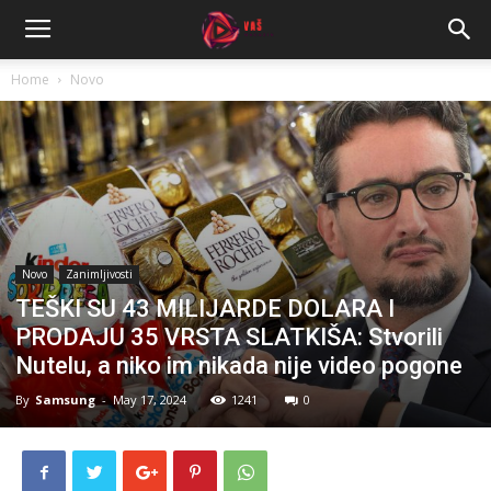
Home
Novo
Novo
Zanimljivosti
TEŠKI SU 43 MILIJARDE DOLARA I
PRODAJU 35 VRSTA SLATKIŠA: Stvorili
Nutelu, a niko im nikada nije video pogone
By
Samsung
-
May 17, 2024
1241
0