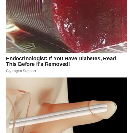
Poznat po svojoj ljubavi prema eksperimentiranju, Pjetra su
prijatelji od milja zvali “Naučnik”. Uvek pokušavajući da
pronađe nove ukuse i teksture kako bi iznenadio i oduševio
svoje kupce u italijanskom gradu Alba, porodica Ferrero bila je
prvi italijanski proizvođač nakon Drugog svetskog rata koji je
otvorio proizvodne pogone i kancelarije za industriju u
inostranstvu. Učinite kompaniju zaista međunarodnim
preduzećem. 1956. službeno su započeli svoju međunarodnu
ekspanziju otvaranjem velike fabrike u Njemačkoj.
Ubrzo nakon toga, u Francuskoj je otvorena druga