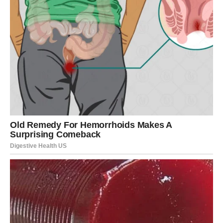
Ova tradicija se prenosi već tri generacije, a sve je počelo
istorijom i pričama o čuvenoj porodici Ferrero, koja je izgradila
pravo carstvo čuda i slasti još od 1946. godine. Istorija
“Ferrero Group” je priča o upornosti i uspehu tri generacije.
Braća Pietro Ferrero i Giovanni Ferrero zajedno su kreirali
brend proizvoda Ferrero u maloj porodičnoj poslastičarnici.
Pietro je bio promotor inovacija i kreativnosti, koje je kasnije
prenio na svog sina Michelea Ferrera.