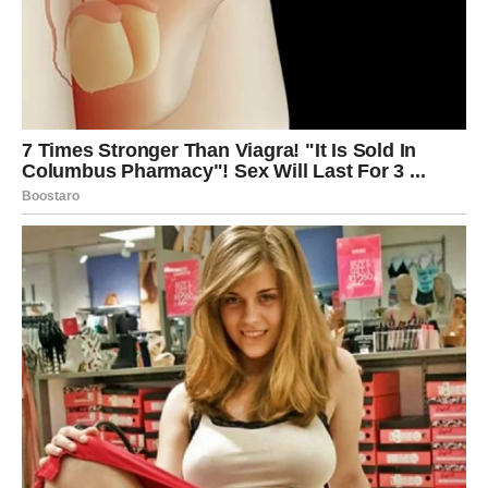
međunarodna kancelarija Ferrera, a od tada se njen rast
ubrzao. Ferrero trenutno posluje u Evropi, Sjevernoj i Južnoj
Americi, Africi, Australiji i jugoistočnoj Aziji. Još uvijek obiteljski
posao, sada u svojoj trećoj generaciji, Ferrero nastavlja rasti i
razvijati se, uz pomoć tradicije, stručnosti i svjetski poznate
gastronomije.