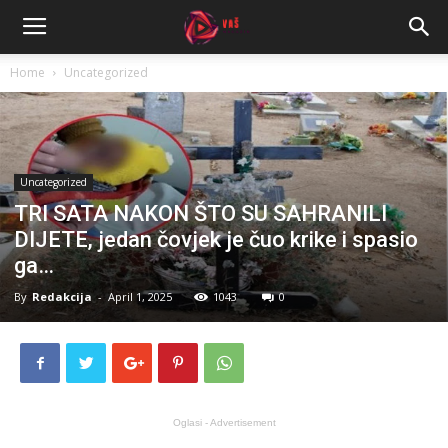
Home
Uncategorized
Uncategorized
TRI SATA NAKON ŠTO SU SAHRANILI
DIJETE, jedan čovjek je čuo krike i spasio
ga…
By
Redakcija
-
April 1, 2025
1043
0
Oglasi - Advertisement