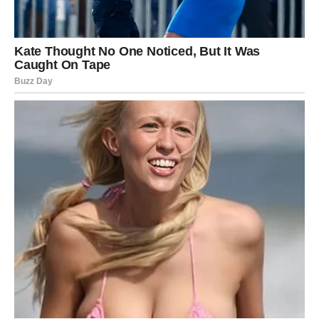
pridaju svojim vlasnicima. Trljanje je znak ljubavi, povjerenja i
sigurnosti, ali i način na koji mačka pokazuje svoju ličnost i
osjećaje. Prepoznavanje i cijenjenje ovog ponašanja pomaže
da se veza između čovjeka i ljubimca produbi i postane
emocionalno bogatija.
Sljedeći put kad osjetite kako se mačka trlja uz vaše noge,
ne gledajte to samo kao običan čin – to je njen način da vas
“obilježi” i pokaže koliko je vezana za vas. Ovaj mali,
suptilan znak ljubavi jača vašu vezu i gradi
posebnu
intimnost i povjerenje
između vas i vašeg krznenog
prijatelja, koja traje cijeli život.
Oglasi