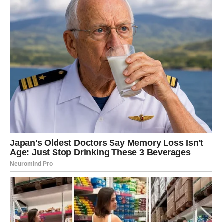
Trljanje uz noge često je i
emocionalni znak privrženosti
.
Mačka pokazuje da se osjeća sigurno i opušteno u vašem
društvu. Ako pritom spusti glavu na vašu ruku, poluotvorenih
očiju, i lagano trepće, to je njen način da kaže:
“Vjerujem ti i
volim te.”
Spor treptaj je u svijetu mačaka ekvivalent ljudskom
osmijehu, znak potpune opuštenosti i bliskosti.
Nekada se trljanje javlja zbog praktičnih razloga. Mačka
vas može trljati kad je gladna, kada želi igru ili jednostavno
traži društvo. Ako primijetite da se ovo događa u određeno
doba dana, ona vam može signalizirati vrijeme obroka ili
poziv na igru. Ovaj oblik komunikacije je suptilan i
nenametljiv – umjesto da mijauče ili prave nered, biraju
fizički kontakt kako bi privukle vašu pažnju.
Trljanje je također pokazatelj
dobrog emocionalnog stanja i