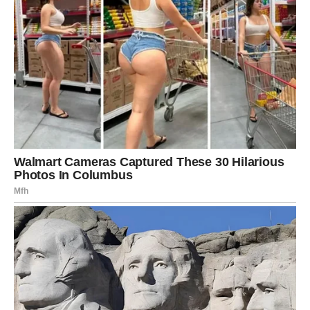
zdravlja
. Sretne mačke imaju opuštene uši, mekan pogled i
lagane pokrete. Ako se vaša mačka često trlja o vas, to znači
da se osjeća sigurno i zadovoljno. Često ćete primijetiti da se
trlja i o namještaj, zidove ili druge kućne ljubimce – to je način
da obilježi svoj prostor i jasno pokaže da je sve oko njega dio
njegovog svijeta.