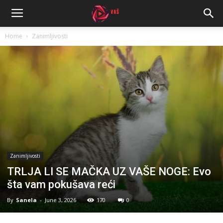
Home
Zanimljivosti
Zanimljivosti
TRLJA LI SE MAČKA UZ VAŠE NOGE: Evo
šta vam pokušava reći
By
Sanela
-
June 3, 2026
170
0