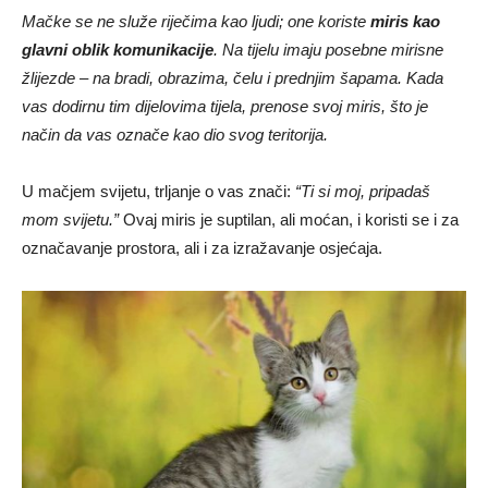
Mačke se ne služe riječima kao ljudi; one koriste
miris kao
glavni oblik komunikacije
. Na tijelu imaju posebne mirisne
žlijezde – na bradi, obrazima, čelu i prednjim šapama. Kada
vas dodirnu tim dijelovima tijela, prenose svoj miris, što je
način da vas označe kao dio svog teritorija.
U mačjem svijetu, trljanje o vas znači:
“Ti si moj, pripadaš
mom svijetu.”
Ovaj miris je suptilan, ali moćan, i koristi se i za
označavanje prostora, ali i za izražavanje osjećaja.