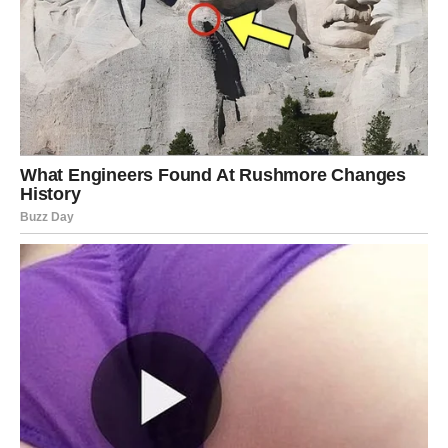
Ako mačka iznenada prestane s ovim ponašanjem, to
može biti znak da nešto nije u redu. Stres, promjena
okoline ili zdravstveni problemi mogu utjecati na njeno
ponašanje. U tim slučajevima važno je obratiti pažnju i, po
potrebi, konzultirati veterinara kako bi se provjerilo da je
sve u redu.
Mačje trljanje o noge nije slučajno, već je
kombinacija
emocionalnog izražavanja, označavanja teritorija i želje za
povezivanjem s vlasnikom
. Kada razumijete ovu poruku,
vaša veza s mačkom postaje dublja i značajnija. Svaki put kad
vas vaša mačka nežno trlja, ona šalje poruku:
“Volim te, ovdje
si gdje trebaš biti.”