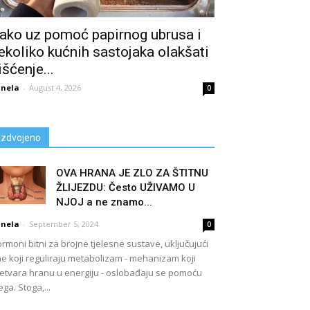
ako uz pomoć papirnog ubrusa i
ekoliko kućnih sastojaka olakšati
išćenje...
nela
-
August 4, 2026
0
Izdvojeno
OVA HRANA JE ZLO ZA ŠTITNU
ŽLIJEZDU: Često UŽIVAMO U
NJOJ a ne znamo...
nela
-
September 5, 2024
0
rmoni bitni za brojne tjelesne sustave, uključujući
e koji reguliraju metabolizam - mehanizam koji
etvara hranu u energiju - oslobađaju se pomoću
ega. Stoga,...