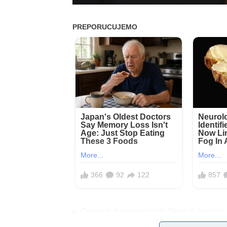
Ona tvrdi da je rezidencija Divne Kaleuše za
ušla u nju. Divna Kaleuša preminula je u svo