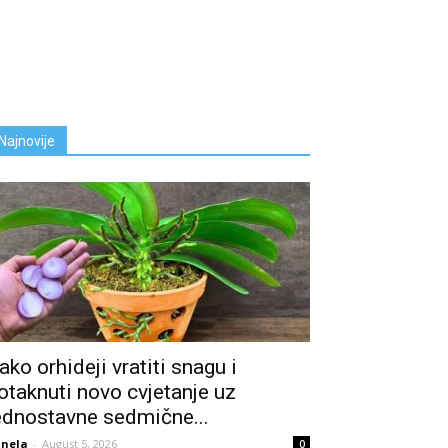
Najnovije
ako orhideji vratiti snagu i
otaknuti novo cvjetanje uz
ednostavne sedmične...
nela
-
August 5, 2026
0