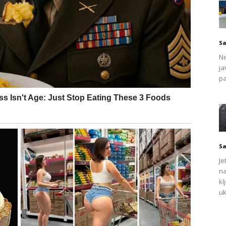
Sa
Ne
ja
pa
Sa
Je
na
kl
uk