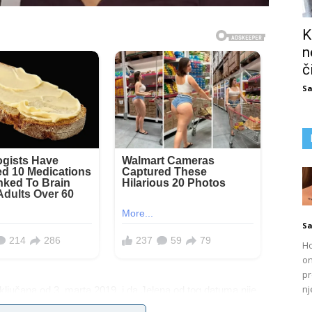
K
n
č
Sa
Sa
Ho
on
pr
nj
ključana od 3. marta 2019. i da Jelena od tog datuma nije
joj rezidenciji dok je njena kćerka nastupala u Beču. Po