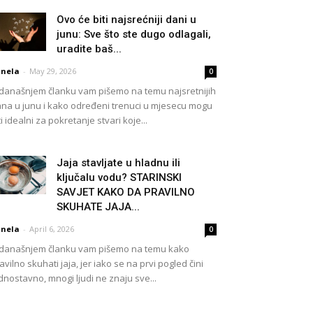
Ovo će biti najsrećniji dani u
junu: Sve što ste dugo odlagali,
uradite baš...
nela
-
May 29, 2026
0
današnjem članku vam pišemo na temu najsretnijih
na u junu i kako određeni trenuci u mjesecu mogu
ti idealni za pokretanje stvari koje...
Jaja stavljate u hladnu ili
ključalu vodu? STARINSKI
SAVJET KAKO DA PRAVILNO
SKUHATE JAJA...
nela
-
April 6, 2026
0
današnjem članku vam pišemo na temu kako
avilno skuhati jaja, jer iako se na prvi pogled čini
dnostavno, mnogi ljudi ne znaju sve...