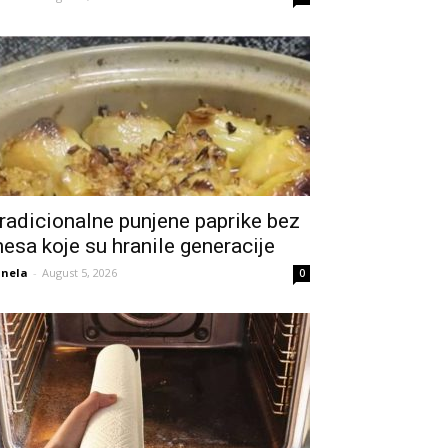
radicionalne punjene paprike bez
esa koje su hranile generacije
nela
-
August 5, 2026
0