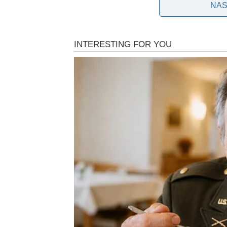
NAS
povratku u Beograd Jelenu je dočekala poraža
je u emisiji “U ringu” iskreno izrazila svoju t
“Sve što je moja majka skupljala i postigla k
njenom domu i ja u njega više nikada nisam k
onakva kakvu smo je iznijeli i tako je ostalo
zlato, automobili i stanovi – nema nikakvog zn
uzaludnosti materijalnih posjeda.
Nakon Divnine smrti, susjedi su o njoj pričali 
ljubaznost i kako bi ga uvijek veselo pozdravil
mjeseca. “Dijelila je dom s plavušom, vjero
stepenicama i izlazila nekoliko puta prije ne
došla i na kraju smo saznali da je Divna.