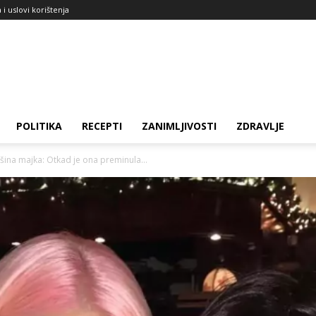
a i uslovi korištenja
POLITIKA
RECEPTI
ZANIMLJIVOSTI
ZDRAVLJE
ušina majka: Otkad je ona preminula...