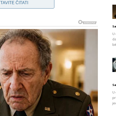
TAVITE ČITATI
vajuća vijest koja joj je potpuno promijenila život. Jelena
ugu i razočarenje.
roz život i sve za što se borila, ostaje zapečaćeno u
Sa
ročila. “Nikada nisam kročila u njen dom. Ostala je
U 
 sve u vezi nje. Shvatila sam da sve što imamo – nakit,
da
bi
ačaja”, Jelena izrazio, razmišljajući o težini gubitka i
s lijepim riječima. Jedan susjed primijetio je njezinu
a tijekom kratkih susreta, iako je nije vidio posljednja četiri
jatno svojom sestrom.” Tog dana žena se uspinjala
Sa
go što je stigla hitna pomoć. “Zanimalo nas je kod koga je
U 
pr
je