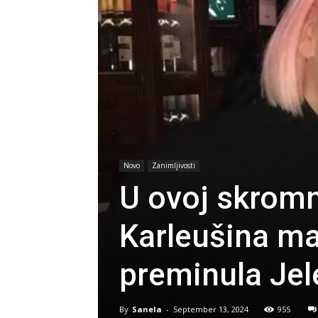
Novo
Zanimljivosti
U ovoj skromno
Karleušina ma
preminula Jele
By
Sanela
-
September 13, 2024
955