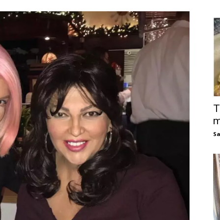
T
m
Sa