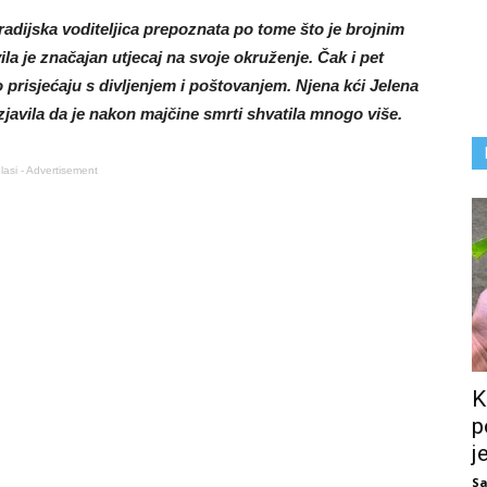
radijska voditeljica prepoznata po tome što je brojnim
la je značajan utjecaj na svoje okruženje. Čak i pet
 prisjećaju s divljenjem i poštovanjem. Njena kći Jelena
zjavila da je nakon majčine smrti shvatila mnogo više.
lasi - Advertisement
K
p
j
Sa