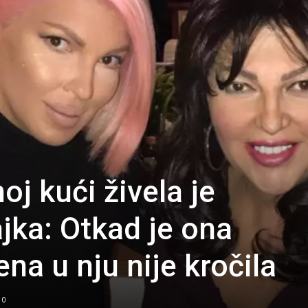
j kući živela je
jka: Otkad je ona
na u nju nije kročila
0