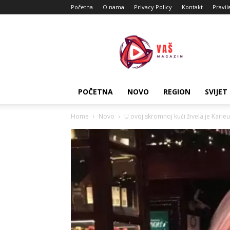
Početna
O nama
Privacy Policy
Kontakt
Pravil
Vas
Magazin
POČETNA
NOVO
REGION
SVIJET
Home
Novo
U ovoj skromnoj kući živela je Karle