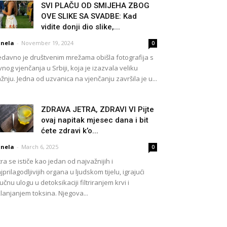
SVI PLAČU OD SMIJEHA ZBOG
OVE SLIKE SA SVADBE: Kad
vidite donji dio slike,...
nela
-
November 19, 2024
0
davno je društvenim mrežama obišla fotografija s
vnog vjenčanja u Srbiji, koja je izazvala veliku
žnju. Jedna od uzvanica na vjenčanju završila je u...
ZDRAVA JETRA, ZDRAVI VI Pijte
ovaj napitak mjesec dana i bit
ćete zdravi k’o...
nela
-
March 6, 2025
0
tra se ističe kao jedan od najvažnijih i
jprilagodljivijih organa u ljudskom tijelu, igrajući
jučnu ulogu u detoksikaciji filtriranjem krvi i
lanjanjem toksina. Njegova...