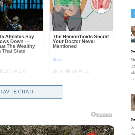
Sa
Sl
uz
uk
i 
TAVITE ČITATI
ema drugima koje prvi put srećete.
Sa
da volite .
Za
dv