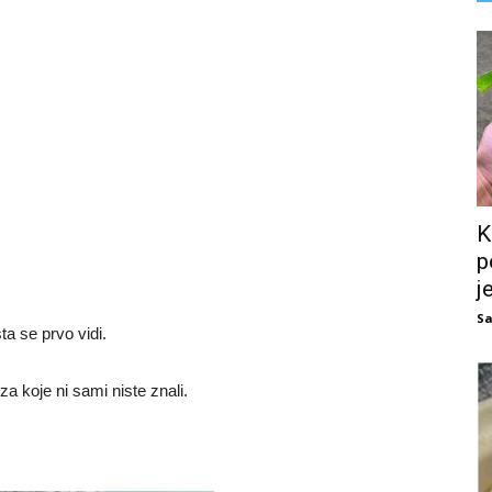
K
p
j
Sa
ta se prvo vidi.
a koje ni sami niste znali.