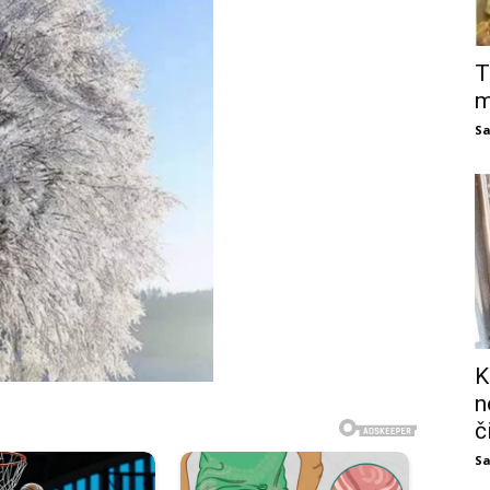
T
m
Sa
K
n
č
Sa