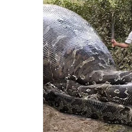
Najbolje bi bilo da sačekate da druga osoba učin
Kada vam se desi da vam se neko stvarno sviđa
se borite za tu osobu.
Vaša privatnost čini vas privlačnijim i zanimljivi
o vašem načinu života.
Ako je lavlja glava prvo što vidite:
Ukazuje na to da ste po prirodi društvena osob
Jako ste pouzdana osoba koja izbjegava sukob
Imate veliki broj prijateljai ljuidi vam se obraćaju