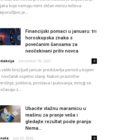
ljaka koje nemaju miris sličan mirisu miševa.
eporučljivo je...
Financijski pomaci u januaru: tri
horoskopska znaka s
povećanim šansama za
neočekivani priliv novca
dakcija
-
December 30, 2025
0
 veliki broj ljudi januar predstavlja period u kojem
 novčanik osjetno stanji. Nakon praznične
trošnje, poklona, proslava i putovanja, mnogi se
očavaju s...
Ubacite vlažnu maramicu u
mašinu za pranje veša i
gledajte rezultat posle pranja:
Nema...
nela
-
July 22, 2026
0