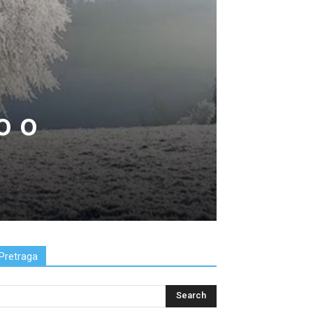
o o
Pretraga