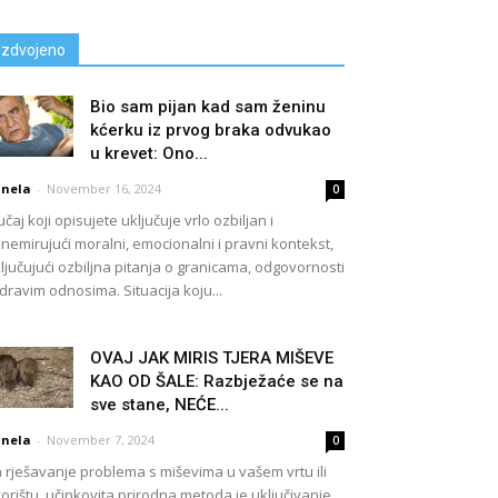
Izdvojeno
Bio sam pijan kad sam ženinu
kćerku iz prvog braka odvukao
u krevet: Ono...
nela
-
November 16, 2024
0
učaj koji opisujete uključuje vrlo ozbiljan i
nemirujući moralni, emocionalni i pravni kontekst,
ljučujući ozbiljna pitanja o granicama, odgovornosti
zdravim odnosima. Situacija koju...
OVAJ JAK MIRIS TJERA MIŠEVE
KAO OD ŠALE: Razbježaće se na
sve stane, NEĆE...
nela
-
November 7, 2024
0
 rješavanje problema s miševima u vašem vrtu ili
orištu, učinkovita prirodna metoda je uključivanje