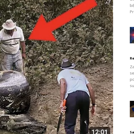
i prvi korak.
bi
Pr
 tada ste spremni uraditi sve da
m drugima jer su znatiželjni
Re
Za
se
po
su
a koja lako gradi odnose sa drugima.ž
e.
 radi podrške i osjećaja stabilnosti.
Sa