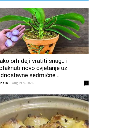
ako orhideji vratiti snagu i
otaknuti novo cvjetanje uz
ednostavne sedmične...
nela
-
August 5, 2026
0