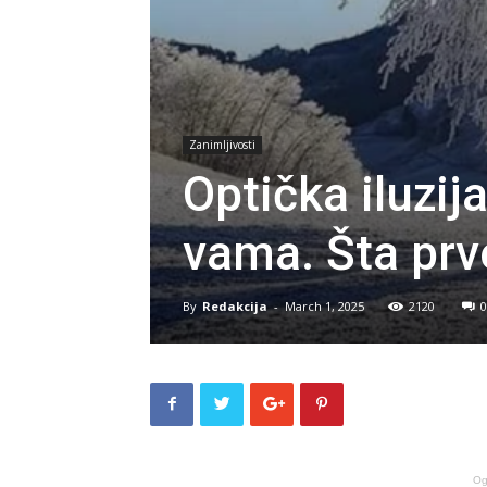
Zanimljivosti
Optička iluzij
vama. Šta prvo
By
Redakcija
-
March 1, 2025
2120
0
Og