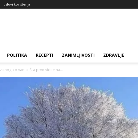
a i uslovi korištenja
POLITIKA
RECEPTI
ZANIMLJIVOSTI
ZDRAVLJE
iva nogo o vama. Šta prvo vidite na...