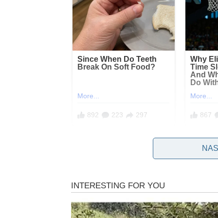
Ukoliko je drvo prvo što ste vidjeli onda:
NAS
Ukazuje na to da ste rezervisani ili ” hladni “pr
Mogli bi biti oprezni u ljubavi i nemojte da žurite 