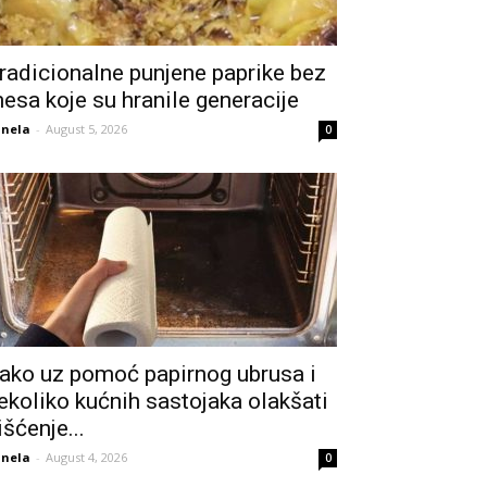
radicionalne punjene paprike bez
esa koje su hranile generacije
nela
-
August 5, 2026
0
ako uz pomoć papirnog ubrusa i
ekoliko kućnih sastojaka olakšati
išćenje...
nela
-
August 4, 2026
0