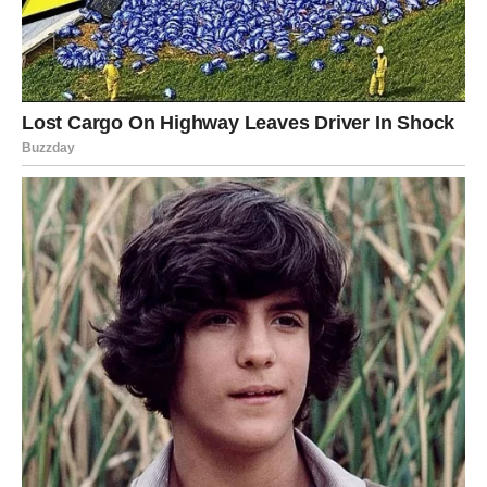
1,5 do 2 kg šećera
(ovisno o željenoj slatkoći)
4,5 litara vode
Sok od 2 limuna
(za balans kiselosti)
Opcionalno
: šaka grožđica, malo klinčića ili štapić cimeta
za aromu
Vinski kvasac
(ili pekarski ako nemate drugi)
Korak po korak priprema:
1. Priprema šipka
Prvo operite šipak temeljito i uklonite stabljike i ostatke