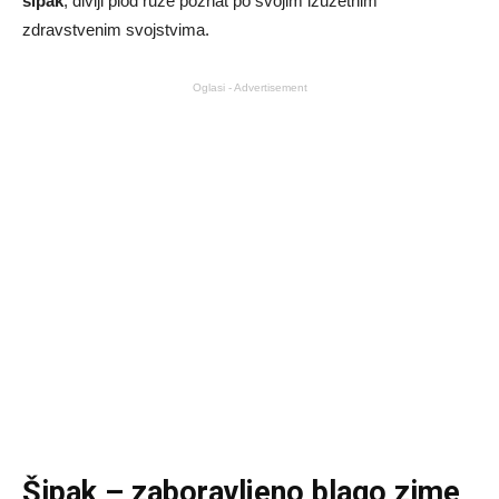
šipak
, divlji plod ruže poznat po svojim izuzetnim
zdravstvenim svojstvima.
Oglasi - Advertisement
Šipak – zaboravljeno blago zime