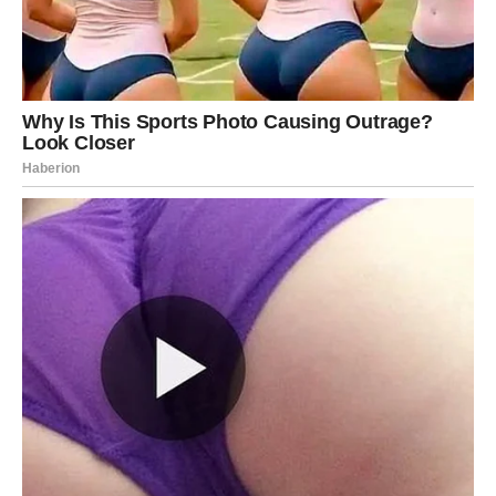
Zaključak: Tradicija koja
vrijedi truda
Vino od šipka nije samo piće – ono je
dio kulturne i
zdravstvene tradicije
koja spaja mudrost starih vremena i
današnju svijest o zdravlju. Ako volite domaće, prirodno i
korisno, ovaj recept će vas osvojiti. Osim što ćete uživati u
pripremi, dobit ćete
eliksir koji grije tijelo i dušu
.