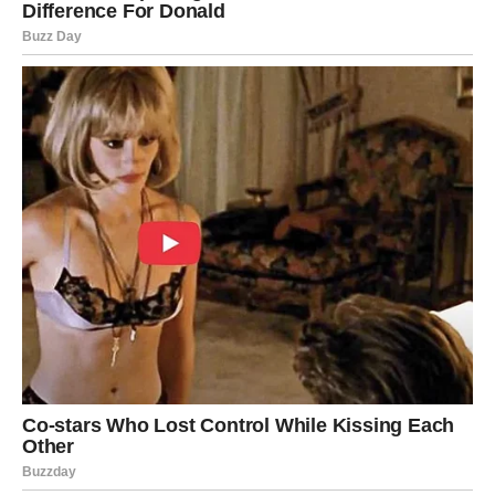
3. Aktivacija i dodavanje kvasca
U manjoj količini mlake vode pripremite kvasac prema
uputstvima na pakiranju. Kada se aktivira, dodajte ga u smjesu
sa šipkom i lagano promiješajte čistom drvenom kašikom.
4. Primarna fermentacija
Posudu pokrijte vrenjačom ili stavite balon s rupicom za izlaz
plinova. Fermentacija bi trebala početi u roku od 1–3 dana.
Držite na toplom mjestu (20–25°C).
Prvih sedam dana