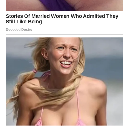
Uloženi trud se višestruko isplati – jer kada zima stigne, imat
ćete svoj domaći napitak pun zdravlja i okusa.
Oglasi