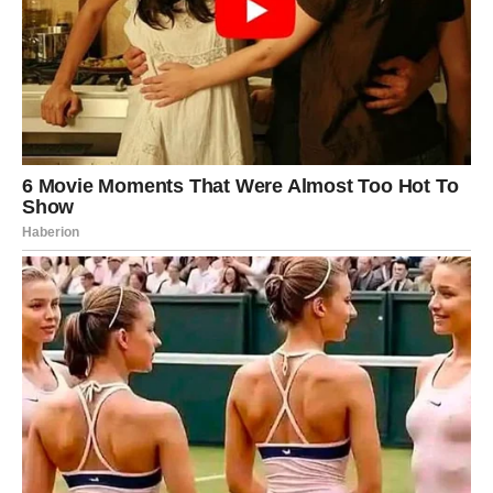
organizam:
Visok sadržaj vitamina C
– jača imunitet i pomaže u borbi
protiv infekcija.
Antioksidativno djelovanje
– štiti stanice od štetnih
slobodnih radikala.
Poboljšava probavu
– zahvaljujući prirodnim kiselinama i
biljnim vlaknima.
Prirodni energetski tonik
– posebno koristan tokom
zimskih dana kada je tijelu potrebna dodatna snaga i
otpornost.