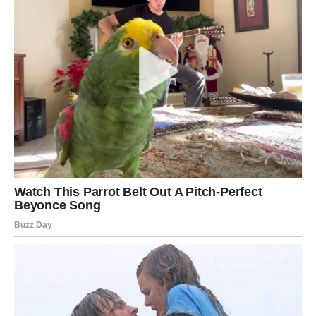
PRIRODE Domaće vino od
šipka jača imunitet i dušu
5. Sekundarna fermentacija
Kada primarna fermentacija završi (nakon otprilike 2–3
sedmice), tekućinu procijedite kroz gazu ili fino sito. Prelijte u
čistu posudu, zatvorite i ostavite da sazrijeva na hladnom
mjestu
najmanje 1–2 mjeseca
, a idealno
3–6 mjeseci
.
6. Flaširanje i čuvanje
Kad vino postane bistro i fermentacija završi, flaširajte ga u
sterilizirane staklene boce
. Čuvajte na tamnom i hladnom
mjestu. Iako se može piti već nakon nekoliko sedmica,
duže
sazrijevanje daje bogatiji i dublji okus
.