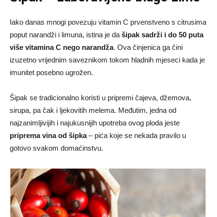
Iako danas mnogi povezuju vitamin C prvenstveno s citrusima
poput narandži i limuna, istina je da
šipak sadrži i do 50 puta
više vitamina C nego narandža
. Ova činjenica ga čini
izuzetno vrijednim saveznikom tokom hladnih mjeseci kada je
imunitet posebno ugrožen.
Šipak se tradicionalno koristi u pripremi čajeva, džemova,
sirupa, pa čak i ljekovitih melema. Međutim, jedna od
najzanimljivijih i najukusnijih upotreba ovog ploda jeste
priprema vina od šipka
– pića koje se nekada pravilo u
gotovo svakom domaćinstvu.