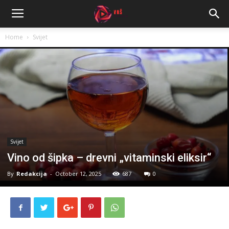
Home
Svijet
Svijet
Vino od šipka – drevni „vitaminski eliksir“
By
Redakcija
-
October 12, 2025
687
0