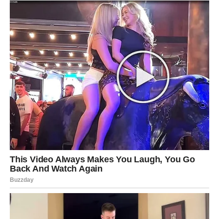
svakodnevno miješajte smjesu
sterilnom kašikom kako biste
pospješili proces.
MOĆNI NAPITAK IZ