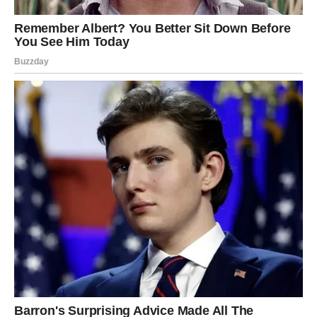
cvjetova. Svaki plod je potrebno zgnječiti, prerezati ili probušiti
– to omogućava da se fermentacija pravilno odvija.
Savjet:
Ako prethodno zamrznete šipak, lakše će se obrađivati i
oslobađati sokove.
2. Priprema mošta (smjese za
fermentaciju)
Prokuhajte vodu i ostavite je da se ohladi na oko 30–35°C.
Rastopite šećer u vodi, zatim dodajte sok od limuna. Ovu
mješavinu prelijte preko šipka u velikoj staklenoj posudi ili
plastičnom fermentatoru. Dodajte po želji grožđice i začine.