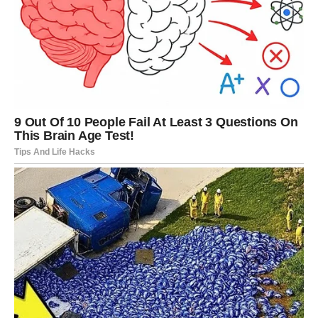
Recept za domaće vino od
šipka (5 litara)
Potrebni sastojci:
1,5 kg svježih šipaka
(najbolje prezrelih, ali ne trulih)