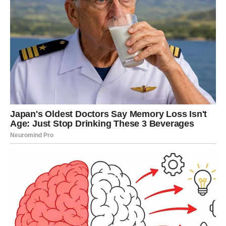
Vino od šipka – više od pića
Na prostorima Balkana, Skandinavije, pa čak i u Rumuniji,
vino od šipka bilo je neizostavan dio zimnice
. Pripremalo
se u jesen, kada je šipak potpuno sazrio, i koristilo se tokom
zime za jačanje organizma, ali i za uživanje u posebnom,
voćnom okusu.
Osim što je ukusno, ovo vino obiluje vitaminima, mineralima i
antioksidansima, a njegova priprema ne zahtijeva posebno
znanje ni opremu.