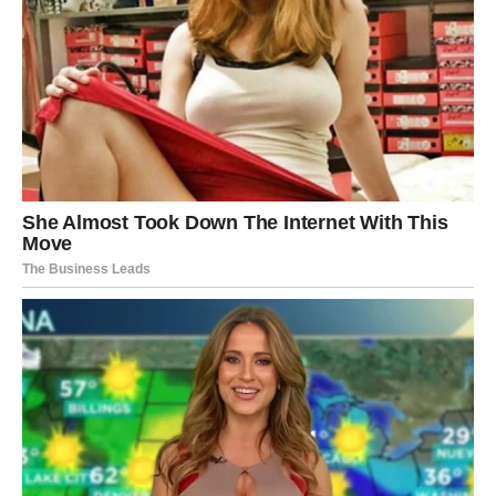
5. Regulacija holesterola
Jedna od najvažnijih prednosti hurmi jeste njihova sposobnost
da utiču na nivo holesterola u krvi. Redovna konzumacija
može pomoći u smanjenju “lošeg” (LDL) holesterola i očuvanju
zdravlja krvnih sudova. Osim toga, doprinose boljoj cirkulaciji i
smanjuju rizik od stvaranja naslaga u arterijama.
6. Jačanje srca i prevencija
bolesti