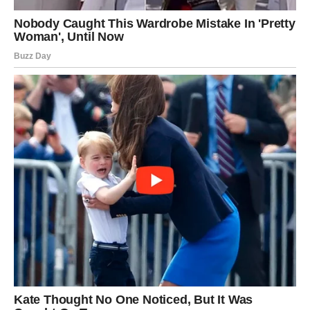
pomoći u smanjenju rizika od moždanog udara, jer doprinosi
stabilizaciji krvnog pritiska i poboljšanju protoka krvi.
Zaključak
Hurme su mnogo više od običnog slatkog voća. One
predstavljaju prirodni izvor brojnih hranjivih tvari koje mogu
značajno unaprijediti zdravlje. Njihov uticaj na srce, probavu,
krvni pritisak i nivo energije čini ih izuzetno vrijednim dodatkom
svakodnevnoj ishrani.
Ipak, kao i kod svake namirnice, ključ je u umjerenosti. Kada
se konzumiraju pravilno, hurme mogu biti jednostavan i
ukusan način da poboljšate svoje zdravlje i unesete više
prirodnih nutrijenata u organizam.