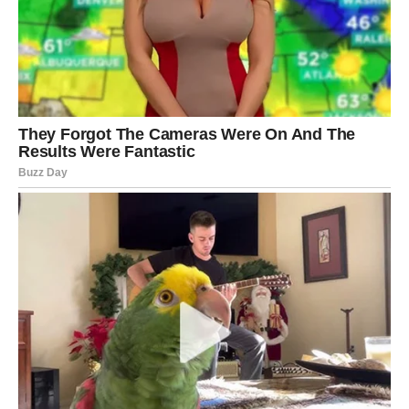
Hurme imaju značajnu ulogu u očuvanju zdravlja srca. Njihovi
sastojci pomažu u smanjenju rizika od ateroskleroze, stanja
koje može dovesti do srčanog udara. Redovno konzumiranje
ovih plodova može doprinijeti jačanju srčanog mišića i
poboljšanju ukupne funkcije kardiovaskularnog sistema.