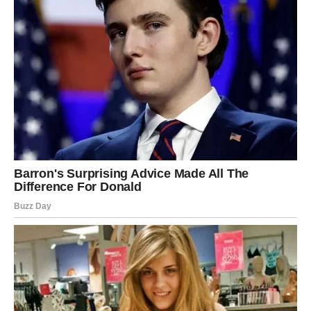
smanjiti potrebu za nezdravim grickalicama tokom dana. Ipak,
važno je naglasiti da sadrže prirodne šećere, pa pretjerivanje
može imati suprotan efekat.