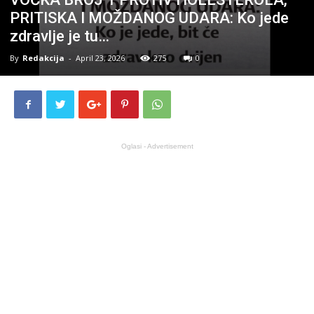
PRITISKA I MOŽDANOG UDARA: Ko jede
zdravlje je tu…
By
Redakcija
-
April 23, 2026
275
0
Oglasi - Advertisement