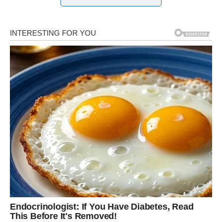
1. Bogat izvor željeza
Hurme su izuzetno bogate željezom, mineralom koji je ključan
za stvaranje crvenih krvnih zrnaca i prijenos kisika kroz tijelo.
Zbog toga se posebno preporučuju osobama koje pate od
anemije, ali i trudnicama, djeci i svima koji imaju povećane
potrebe za ovim mineralom. Redovna konzumacija hurmi
može pomoći u smanjenju umora i poboljšanju energije.
2. Podrška zdravlju probavnog
sistema
Zahvaljujući visokom sadržaju kalijuma, hurme imaju
blagotvoran uticaj na rad crijeva. Ovaj mineral pomaže u
regulaciji probave i podstiče rast korisnih bakterija u crijevima.