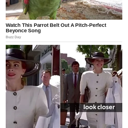
7. Regulacija krvnog pritiska
Osobe koje imaju problema s visokim krvnim pritiskom mogu
imati koristi od hurmi. One prirodno ne sadrže natrij, koji često
doprinosi povišenom pritisku, ali su bogate kalijumom koji
pomaže u njegovoj regulaciji. Također, sadrže i magnezijum –
mineral koji je važan za opuštanje krvnih sudova i normalnu
cirkulaciju.
8. Smanjenje rizika od moždanog
udara
Kalijum koji se nalazi u hurmama ima ključnu ulogu u zaštiti
mozga i nervnog sistema. Redovna konzumacija može