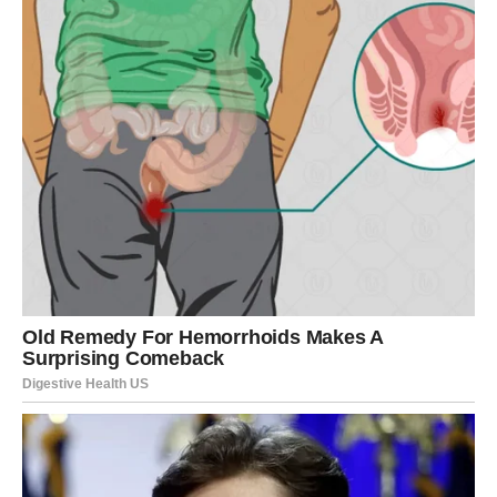
3. Pomažu kod dijareje i zatvora
Zanimljivo je da hurme mogu djelovati dvostruko kada je riječ o
probavnim problemima. S jedne strane, mogu pomoći kod
dijareje jer smiruju probavni sistem, dok s druge strane djeluju
kao prirodni laksativ zahvaljujući vlaknima koja sadrže.
Upravo ta vlakna pomažu u rješavanju problema zatvora i
olakšavaju pražnjenje crijeva.
4. Pomažu u održavanju zdrave
tjelesne težine
Iako su slatke, hurme mogu biti korisne i za kontrolu tjelesne
težine – ako se konzumiraju umjereno. Preporučuje se da se
pojedu ujutro, na prazan stomak, jer mogu pružiti energiju i