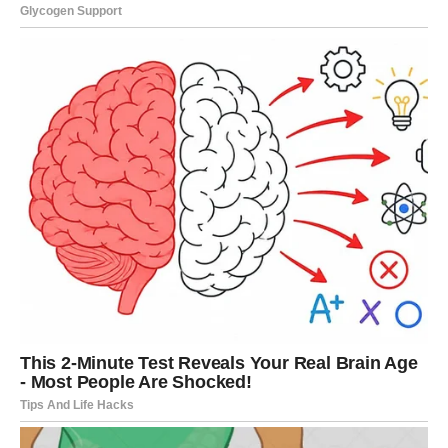
Na taj način doprinosi ravnoteži crijevne flore, što je ključno za
dobro zdravlje.