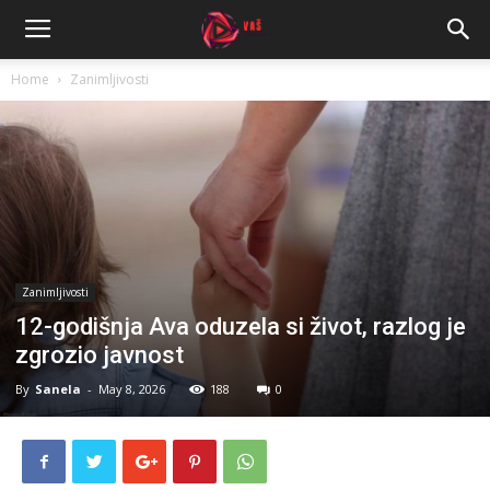
Home
Zanimljivosti
Zanimljivosti
12-godišnja Ava oduzela si život, razlog je
zgrozio javnost
By
Sanela
-
May 8, 2026
188
0