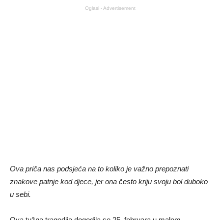
Oglasi - Advertisement
Ova priča nas podsjeća na to koliko je važno prepoznati
znakove patnje kod djece, jer ona često kriju svoju bol duboko
u sebi.
Ova tužna tragedija dogodila se 25. februara u malom