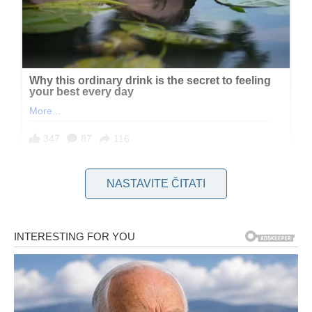
Njezina obitelj tvrdi da je Ava bila izložena kontinuiranom
NASTAVITE ČITATI
zlostavljanju od strane svojih vršnjaka, što je na kraju dovelo
do nesagledivih posljedica. Ava je bila poznata po svojoj
ljubaznosti i vedrom duhu, no iza njenog osmijeha skrivala se
duboka patnja koju nitko nije primijetio na vrijeme.
Tetka preminule djevojčice, Paige Day, nije mogla zadržati
suze dok je govorila o gubitku, ističući koliko bi voljela da je