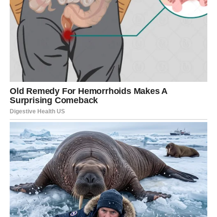
Alicia Sanders, Avaina baka, uputila je snažan apel roditeljima
da podučavaju svoju djecu saosjećanju i poštovanju prema
drugima. Naglasila je kako je važno učiti djecu da ne povređuju
jedni druge riječima ili postupcima, jer ti mali postupci mogu
ostaviti dugotrajan emocionalni trag. Ava je bila dijete koje je
drugim ljudima donosila ljubaznost i toplinu, ali njezina
unutrašnja borba bila je nešto što nije mogla podijeliti sa
svijetom oko sebe.