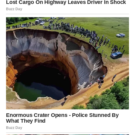
Avina smrt postaje još jedan poziv na akciju, da budemo
pažljiviji, da obratimo pažnju na sitne signale i da svojim
ponašanjem oblikujemo sigurnu okolinu za svu djecu. Iako je
Ava napustila ovaj svijet, njena priča može biti ono što pokrene
promjene u životima drugih. Neka nas podsjeti da nikad ne
smijemo zanemariti patnju, jer čak i najtiši plač može biti poziv
za pomoć.
Oglasi