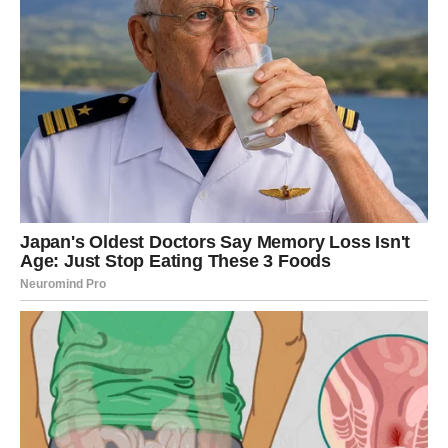
Ava znala da nije bila sama. Te riječi sada odjekuju u srcima
svih koji su poznavali Avi, podsjećajući nas na to koliko je
važno pružiti ljubav, podršku i razumijevanje djeci, čak i kad ne
govore o svom bolu.
Kako bi odali počast svojoj voljenoj, obitelj je organizirala marš
protiv vršnjačkog nasilja, gdje su okupljeni nosili plakate sa
snažnim porukama, poput „Zaustavite zlostavljanje“ i „Dobrota
je važna“. Ovaj marš bio je poziv svim zajednicama da se
povežu i djeluju u borbi protiv nasilja među mladima. Obitelj je
istaknula koliko je važno prepoznati ne samo fizičko nasilje,
već i emocionalno zlostavljanje koje djeca često skrivaju zbog
straha i srama.