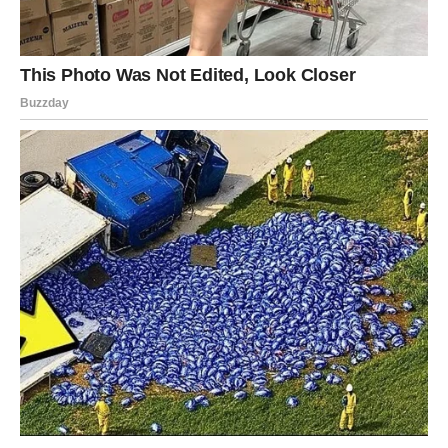
Ova tragična priča nas podsjeća koliko je važno reagirati na
vrijeme, slušati djecu i pružiti im potrebnu podršku. Djeca
često skrivaju svoju bol, vjerujući da će biti shvaćena tek kad
prođe previše vremena. Potrebno je mnogo više pažnje i
empatije kako bi djeca znala da nisu sami, da nisu samo „ona
koja se mora nositi sa svime“.