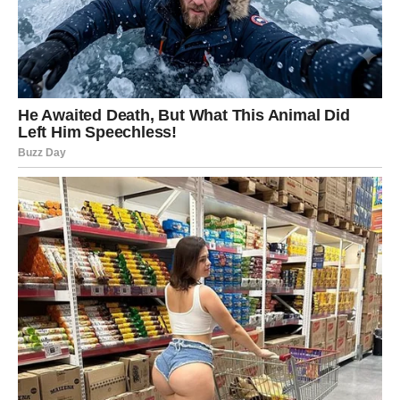
Škola koju je Ava pohađala odmah je reagirala postavljanjem
savjetnika i obvezom da će ubuduće strože pratiti i provoditi
pravila protiv nasilja. No, unatoč tim mjerama, obitelj i svi koji
su je voljeli znaju da nijedna naknadna mjera neće vratiti
djevojčicu koja je bila previše ranjena da bi sama pronašla
izlaz iz svoje patnje.