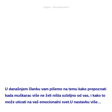
Oglasi - Advertisement
U današnjem članku vam pišemo na temu kako prepoznati
kada muškarac više ne želi ništa ozbiljno od vas, i kako to
može uticati na vaš emocionalni svet.U nastavku više…