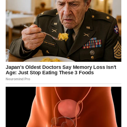
kad god to njemu odgovara. Na mrežama je aktivan, izlazi,
ima vremena za sve osim vas. Ovaj signal je prvi
pokazatelj da niste više njegov prioritet.
Zatim dolazi
komunikacija na minimumu
. Ranije ste provodili
sate razgovarajući o svemu, ali sada razgovori postaju
površni. Pitanja o vašem danu nestaju, a on izbegava ozbiljne
teme. Kontakt je prisutan, ali samo kad njemu odgovara. Vi
postajete samo opcija, dok on drži distancu i čini se kao da
više ne želi ništa dublje.