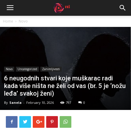
Home
Novo
Novo
Uncategorized
Zanimljivosti
6 neugodnih stvari koje muškarac radi
kada više ništa ne želi od vas (br. 5 je ‘nožu
leđa’ svakoj ženi)
By
Sanela
-
February 10, 2026
797
0