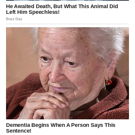
Obećanja da će se stvari promeniti ostaju samo reči, dok on
nastavlja da vas drži u toj sivoj zoni, bez definisanog odnosa.
Ova nesigurnost i emocionalna nepovezanost samo vas
iscrpljuju, a vi ostajete u odnosu koji vam ne donosi ništa osim
pitanja i bola.
Ovi znakovi su jasno prepoznatljive “crvene zastavice”
koje je teško ignorisati. Kada primetite ovakve promene u
ponašanju, važno je da se zapitate:
Da li je ovo zaista
ljubav?
Ako ostajete u vezi u kojoj vam neko stalno daje
minimum, bez ikakvog truda da vas stvarno voli, postavite
sebi pitanje:
Zaslužujete li više?
Žene ne treba da se bore da zadrže ljubav u kojoj nisu
ravnopravne.
Zaslužujete ljubav
u kojoj ste poštovani, gde se
trud uložen u odnos reciprocira. Na kraju, važno je prepoznati
te “crvene zastavice” na vreme, jer emocionalna sreća i
stabilnost nikada ne bi smeli biti opcija.