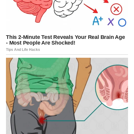
Vi zovete, vi planirate, vi se trudite da održite vezu, dok on
samo sedi i ništa ne menja. Početna strast nestaje, a vi
ostajete u odnosu u kojem samo vi ulažete energiju.
Peti i najteži znak je kada on
okrene priču tako da vi
postanete problem
. Umesto da preuzme odgovornost za
distancu, okrenuće sve na vas: “Ti si previše zahtevna”, “Ti
me gušiš”. Osećate se kao da je svaka vaša reakcija razlog
za njegovu nezainteresovanost. Ovaj oblik manipulacije je
emotivno iscrpljujući i polako počinje da menja način na koji se
vidite.