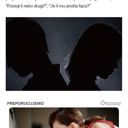
“Postoji li neko drugi?”, “Je li mu prošla faza?”