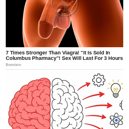
Treći znak je kada
kritika postane svakodnevica
. Nekada je
bio tu da vas podrži, ali sada svaki razgovor dolazi s
naglaskom na vaše “mane”. Odjednom se pojavljuju
sarkastični komentari, upoređivanja sa bivšim devojkama i
sitni, podrugljivi komentari na vaš izgled ili ponašanje. Ovo nije
ništa drugo nego pokušaj da vas stavi u poziciju u kojoj se
osećate loše, sve dok ne počnete da se povlačite, nesvesni
toga da je on taj koji pravi razdor.
Četvrti znak je
nedostatak truda
. Nekada je bio pažljiv,
uvek je došao s iznenađenjima, a sada to sve pada na vas.