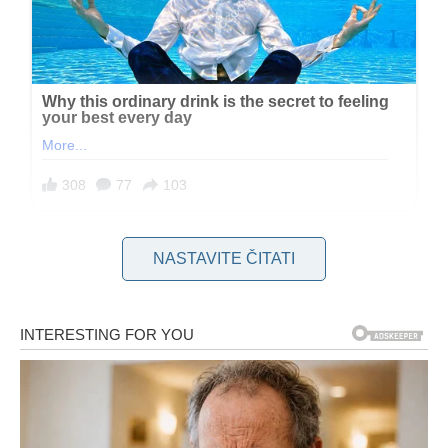
A iako nam se čini da mu sve više nije stalo, teško je to odmah
NASTAVITE ČITATI
prihvatiti. Ipak, ponašanja koja počnu da se pojavljuju govore
mnogo više nego reči.
Jedan od prvih signala je kada odjednom postane
“prezauzet”
, ali samo kada ste vi u pitanju. Prethodno
spontano slanje poruka i planiranje susreta nestaje, a sve
što ostane su
izgovori
i
odgode
. Vi čekate, a on se javlja