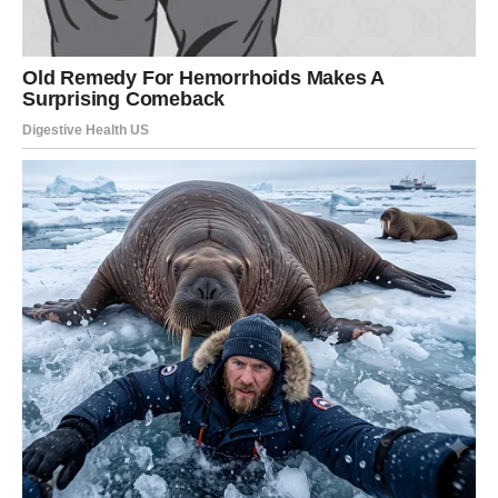
Na kraju, dolazimo do situacije kada vas
drži “na rezervi”
.
Ne želi da vas izgubi, ali ni ne želi da se posveti ozbiljnoj vezi.
Vi ste tu kad njemu zatreba, a kada mu trebate vi, on nestaje.