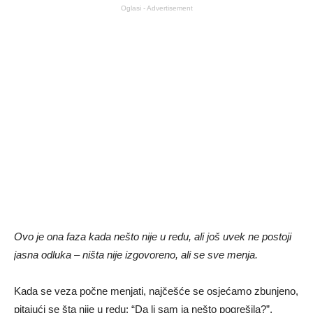
Oglasi - Advertisement
Ovo je ona faza kada nešto nije u redu, ali još uvek ne postoji
jasna odluka – ništa nije izgovoreno, ali se sve menja.
Kada se veza počne menjati, najčešće se osjećamo zbunjeno,
pitajući se šta nije u redu: “Da li sam ja nešto pogrešila?”,