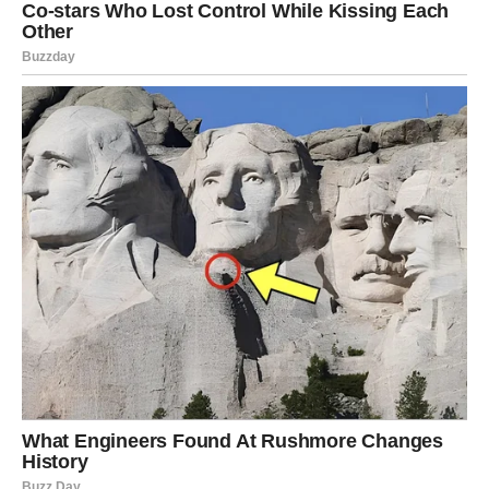
neprijatelji urednog doma. Umjesto jakih hemikalija, glicerin
nudi
prirodno i učinkovito rješenje
.
Kod mrlja na površinama, dovoljno je nanijeti nekoliko kapi
glicerina direktno na problematično mjesto, ostaviti da djeluje,
a zatim isprati vodom uz dodatak malo soli. Ova metoda je
nježna, ali vrlo djelotvorna
.
Kada je riječ o odjeći, glicerin se pokazao posebno korisnim
kod
masnih mrlja
. Nanosi se direktno na tkaninu, ostavlja
nekoliko minuta, a zatim se odjevni predmet pere na uobičajen
način. Rezultat je čista tkanina bez oštećenja i izbljeđivanja
boja.