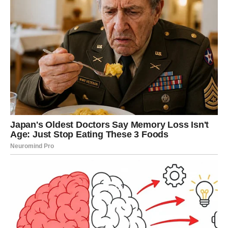
čišćenje doma?
Jedna od najvećih prednosti glicerina jeste njegova
sposobnost stvaranja tankog zaštitnog sloja
na
površinama. Kada se doda u vodu za čišćenje, glicerin
ostavlja nevidljivi film koji
smanjuje zadržavanje prašine i
prljavštine
. To znači da površine ostaju čiste znatno duže, a
potreba za čestim brisanjem se znatno smanjuje.
Manje čišćenja znači više slobodnog vremena
, manje
fizičkog napora i manju potrošnju sredstava za održavanje
doma. Upravo zato se glicerin sve češće koristi kao tajni
sastojak u domaćinstvima koja teže praktičnosti i dugotrajnim
rezultatima.
Siguran izbor za porodice i okoliš