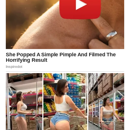
Zaključak: Glicerin kao
nezamjenjiv dio kućne rutine
Glicerin se pokazao kao
višenamjenski, siguran i izuzetno
učinkovit sastojak
za održavanje čistoće doma. Njegova
primjena ne zahtijeva posebna znanja niti skupe preparate, a
rezultati su dugotrajni i vidljivi.