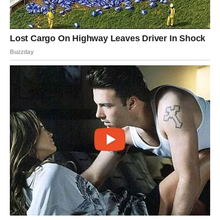
Dodavanjem
nekoliko kapi glicerina u vodu za brisanje
,
drveni podovi ne samo da se temeljito čiste, već i
ponovno
dobijaju prirodan sjaj
. Glicerin pomaže u očuvanju strukture
drveta, sprječava isušivanje i smanjuje pojavu sitnih pukotina.
Za optimalne rezultate, preporučuje se da se nakon brisanja
pod lagano
ispolira suhom, mekanom krpom
. Ovaj
jednostavan korak dodatno pojačava sjaj i produžava vijek
trajanja drvenih površina.
Efikasno uklanjanje tvrdokornih
mrlja
Mrlje od kafe, vina, umaka ili masnoće često su najveći