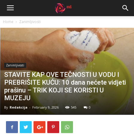
Home
Zanimljivosti
Zanimljivosti
STAVITE KAP OVE TEČNOSTI U VODU I
PREBRIŠITE KUĆU: 10 dana nećete vidjeti
prašinu – TRIK KOJI SE KORISTI U
MUZEJU
By
Redakcija
-
February 9, 2026
545
0