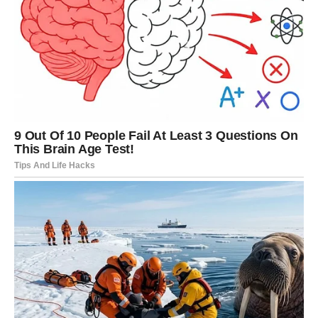
Za razliku od mnogih komercijalnih sredstava za čišćenje,
glicerin je
netoksičan i potpuno siguran za upotrebu
. To ga
čini idealnim rješenjem za domove u kojima borave
djeca,
starije osobe i kućni ljubimci
. Ne izaziva iritacije, ne
isparava štetne tvari i ne ostavlja opasne tragove na
površinama.
Osim toga, glicerin se smatra
ekološki prihvatljivim
sastojkom
, jer smanjuje potrebu za agresivnim hemijskim
preparatima. Zanimljivo je da se glicerin već godinama koristi i
u muzejima širom svijeta za
očuvanje osjetljivih izložbenih
predmeta
, što dodatno potvrđuje njegovu efikasnost i
sigurnost.