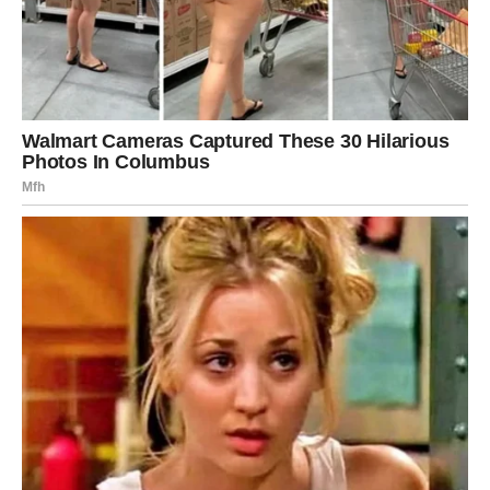
Od čišćenja podova i prozora, preko uklanjanja mrlja, pa sve
do njege namještaja,
glicerin nudi prirodno rješenje za
gotovo svaki izazov u domaćinstvu
. Uvođenjem ove
jednostavne promjene u svakodnevnu rutinu, moguće je
postići čist, zdrav i ugodan dom uz minimalan trud.
Ako tražite način da spojite
efikasnost, sigurnost i ekološku
odgovornost
, glicerin je sastojak koji svakako zaslužuje
mjesto u vašem domu.
Oglasi