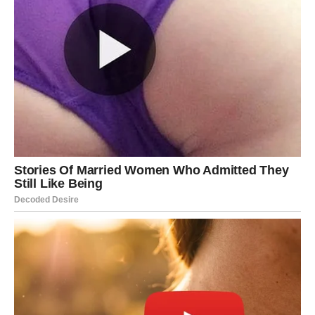
tragova
Čišćenje prozora često je zamoran posao, posebno kada se
ubrzo nakon pranja pojave nove mrlje i prašina. Kombinacija
glicerina i etil alkohola u omjeru 1:10
stvara rastvor koji
ostavlja zaštitni sloj na staklu.
Ovaj sloj
smanjuje nakupljanje prljavštine i otisaka prstiju
,
a prozori ostaju čisti i sjajni duži vremenski period, čak i u
kišnim ili vlažnim uslovima. Posebno je koristan u domovima s
djecom ili kućnim ljubimcima.