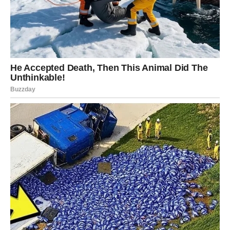
Obnova i zaštita drvenih podova
Drveni podovi daju toplinu svakom prostoru, ali su
istovremeno osjetljivi na habanje, vlagu i prljavštinu.
Vremenom mogu izgubiti sjaj i elastičnost, posebno u
prostorijama s velikom frekvencijom kretanja.