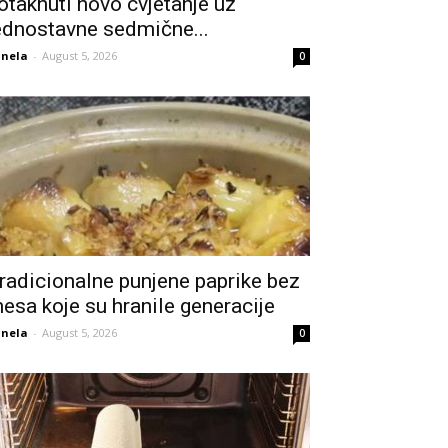
otaknuti novo cvjetanje uz
ednostavne sedmične...
nela
-
August 5, 2026
0
radicionalne punjene paprike bez
esa koje su hranile generacije
nela
-
August 5, 2026
0