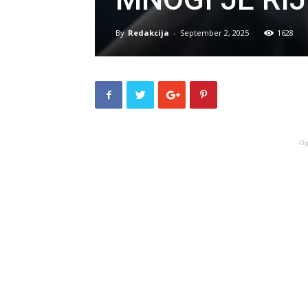
By
Redakcija
-
September 2, 2025
1628
Og