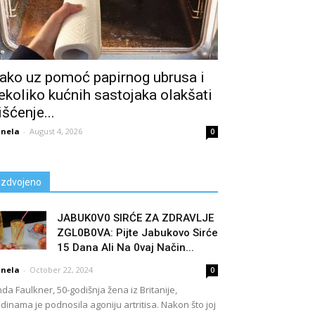
ako uz pomoć papirnog ubrusa i
ekoliko kućnih sastojaka olakšati
išćenje...
nela
-
August 4, 2026
0
Izdvojeno
JABUK0V0 SIRĆE ZA ZDRAVLJE
ZGL0B0VA: Pijte Jabukovo Sirće
15 Dana Ali Na 0vaj Način...
nela
-
October 22, 2024
0
nda Faulkner, 50-godišnja žena iz Britanije,
dinama je podnosila agoniju artritisa. Nakon što joj