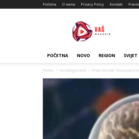
Početna
O nama
Privacy Policy
Kontakt
Pravil
Vas
Magazin
POČETNA
NOVO
REGION
SVIJET
Home
Uncategorized
Hrani mozak i čuva pamćen