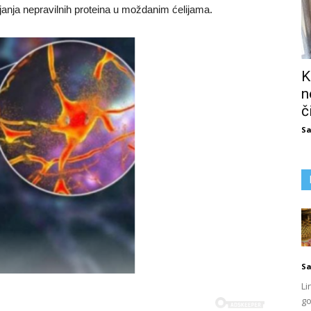
pljanja nepravilnih proteina u moždanim ćelijama.
K
n
č
Sa
Sa
Li
go