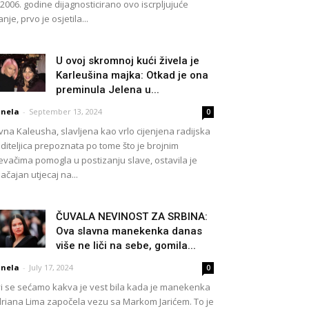
 2006. godine dijagnosticirano ovo iscrpljujuće
anje, prvo je osjetila...
U ovoj skromnoj kući živela je
Karleušina majka: Otkad je ona
preminula Jelena u...
nela
-
September 13, 2024
0
vna Kaleusha, slavljena kao vrlo cijenjena radijska
diteljica prepoznata po tome što je brojnim
evačima pomogla u postizanju slave, ostavila je
ačajan utjecaj na...
ČUVALA NEVINOST ZA SRBINA:
Ova slavna manekenka danas
više ne liči na sebe, gomila...
nela
-
July 17, 2024
0
i se sećamo kakva je vest bila kada je manekenka
riana Lima započela vezu sa Markom Jarićem. To je