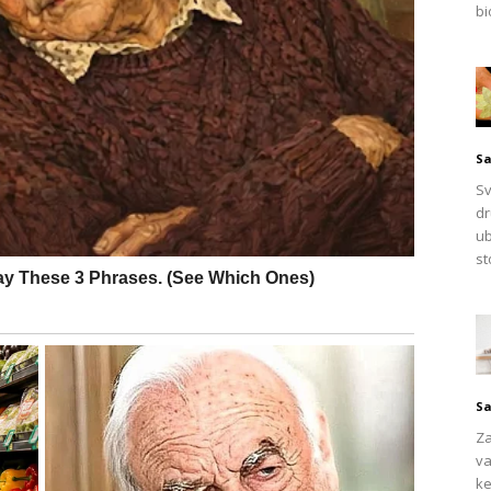
e uključuju:
bi
oksidansima i zdravim mastima,
Sa
Sv
dr
ub
st
k
lina
, koje igraju važnu ulogu u:
Sa
Za
va
urona
,
ke