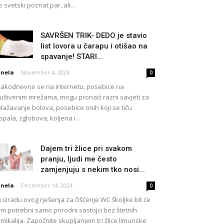
o svetski poznat par, ali...
SAVRŠEN TRIK- DEDO je stavio
list lovora u čarapu i otišao na
spavanje! STARI...
nela
-
November 4, 2024
0
akodnevno se na internetu, posebice na
uštvenim mrežama, mogu pronaći razni savjeti za
lažavanje bolova, posebice onih koji se tiču ​​
opala, zglobova, koljena i...
Dajem tri žlice pri svakom
pranju, ljudi me često
zamjenjuju s nekim tko nosi...
nela
-
December 14, 2024
0
 izradu ovog rješenja za čišćenje WC školjke bit će
m potrebni samo prirodni sastojci bez štetnih
mikalija. Započnite skupljanjem tri žlice limunske