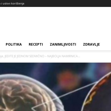
a i uslovi korištenja
POLITIKA
RECEPTI
ZANIMLJIVOSTI
ZDRAVLJE
je, JEDITE JE JEDNOM SEDMIČNO – NAJBOLJA NAMIRNICA...