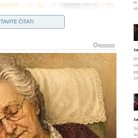
je
st
TAVITE ČITATI
Sa
Di
vo
pj
zn
ova
Sa
Sv
 prevenciji demencije
je sveobuhvatan i uključuje više
Ad