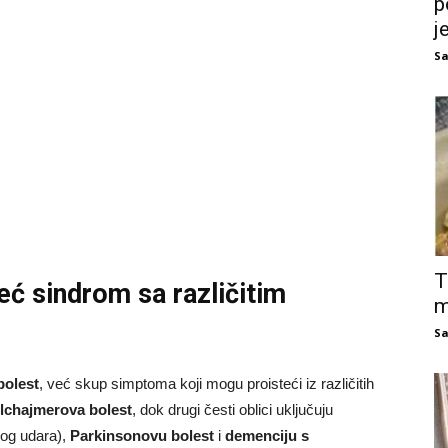
p
j
Sa
T
eć sindrom sa različitim
m
Sa
bolest
, već skup simptoma koji mogu proisteći iz različitih
lchajmerova bolest
, dok drugi česti oblici uključuju
og udara),
Parkinsonovu bolest
i
demenciju s