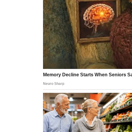
aspekata svakodnevnog života. Ključne strategij
Zdrava i uravnotežena ishrana
bogata anti
Stalna mentalna stimulacija
,
Redovna fizička aktivnost
,
Kvalitetan san i smanjenje stresa
.
Omega-3: Hrana za moza
Posebno se ističe značaj
omega-3 masnih kise
Očuvanju zdravlja nervnih ćelija
,
Poboljšanju međusobne komunikacije ne