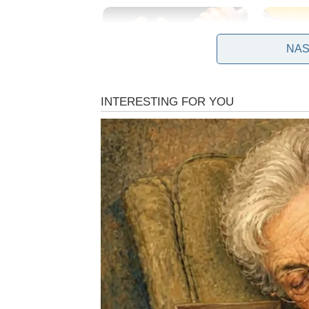
NAS
Prevencija: Više od lijek
Iako medicina napreduje,
najefikasniji pristup