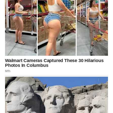
komentarisali da je Dexter “rođen borac”,
“najtvrdoglavija beba ikada” i “živ dokaz da život
uvijek pronađe način”. Njegovo rođenje postalo je tema
razgovora među ljekarima, stručnjacima i običnim
ljudima jer je podsjetilo na to da čak i kada mislimo da
sve imamo pod kontrolom, priroda zna da nas iznenadi.
Ono što dodatno čini ovu priču izuzetnom jeste i psihološki
aspekt. Za Lucy, koja se već bila pomirila s određenim
životnim putem, dolazak Dextera bio je neočekivan blagoslov,
a istovremeno i podsjetnik na snagu majčinstva i unutarnju
otpornost. Umjesto da bude uznemirena situacijom, ona je
pokazala izuzetnu hrabrost i spremnost da prigrli novo
poglavlje s ljubavlju i dostojanstvom.
Ljekari koji su vodili njenu trudnoću ističu kako su ovakvi
slučajevi rijetkost, ali da se ipak događaju. Postoji niz
faktora koji mogu utjecati na učinkovitost kontracepcije – od