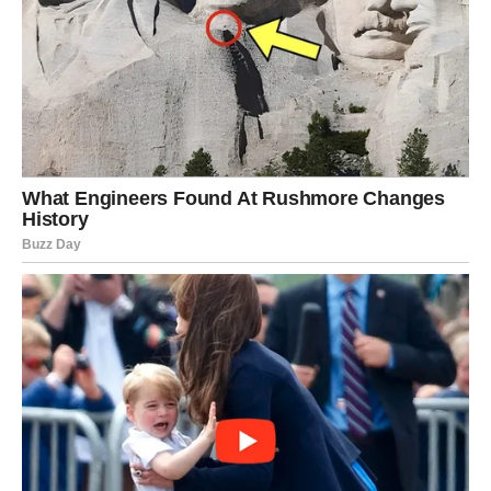
nepravilnog uzimanja, preko individualnih hormonskih
reakcija, do, kako se pokazalo, i nesvakidašnjih bioloških
okolnosti.
Priče poput ove podsjećaju nas da trudnoća, porod i život
uopšte ne podliježu uvijek pravilima, statistikama i logici.
Neke stvari se jednostavno dogode mimo plana, ali upravo
u toj spontanosti i nepredvidivosti često leži njihova
najdublja ljepota. Dexterovo rođenje nije samo medicinska
zanimljivost – ono je simbol nade, čuda i unutarnje snage.
Lucy je svojom iskrenošću i spremnošću da podijeli ovo
iskustvo inspirisala mnoge žene. Pokazala je da, čak i
kada život donese nešto što nismo očekivali, to može
postati izvor najveće sreće. I dok su fotografije malog