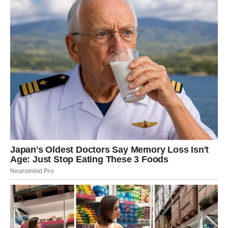
omogućivši time trudnoću – što se, prema medicinskim
podacima, događa izuzetno rijetko, manje od jedan
posto slučajeva.
Međutim, prava senzacija uslijedila je tek nakon poroda. Kada
je mali Dexter, dječak koji je tada prvi put udahnuo zrak, stigao
na svijet, odmah je privukao pažnju svih prisutnih. Njegova
pojava bila je sve samo ne obična – jer upravo u tom trenutku,
na fotografiji koja je obišla svijet, može se vidjeti kako
novorođenče grčevito drži kontracepcijsko sredstvo,
simbolično prikazujući pobjedu života nad očekivanjima i
planovima.
Slika je izazvala ogroman broj reakcija na društvenim
mrežama, izazivajući i osmijehe i divljenje. Ljudi su