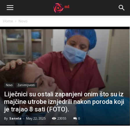
Home
Novo
Novo
Zanimljivosti
Liječnici su ostali zapanjeni onim što su iz
majčine utrobe iznjedrili nakon poroda koji
je trajao 8 sati (FOTO).
By
Sanela
-
May 22, 2025
23055
0