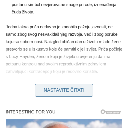
postanu simbol nevjerovatne snage prirode, iznenađenja i
čuda života.
Jedna takva priča nedavno je zadobila pažnju javnosti, ne
samo zbog svog nesvakidašnjeg razvoja, već i zbog poruke
koju sa sobom nosi. Naizgled običan dan u životu mlade žene
pretvorio se u iskustvo koje će pamtiti cijeli svijet. Priča počinje
s Lucy Hayden, ženom koja je živjela u uvjerenju da ima
potpunu kontrolu nad svojim reproduktivnim zdravljem
zahvaljujući kontracepciji koju je redovno koristila.
Lucy je, kao i mnoge žene, koristila kontracepcijske
NASTAVITE ČITATI
pilule i nije imala nikakve naznake da bi mogla
zatrudnjeti. Stoga je vijest o trudnoći za nju bila
potpuni šok. Još veće iznenađenje došlo je kasnije,
kada su ljekari utvrdili da se pilula, umjesto da spriječi
začeće, na neki način “zadržala” unutar posteljice,