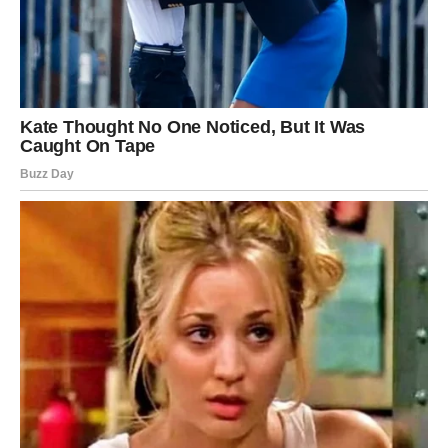
Dextera obišle svijet, njihova priča ostaje u srcima onih koji
vjeruju da su najposebniji trenuci upravo oni koji dolaze bez
najave.
Oglasi