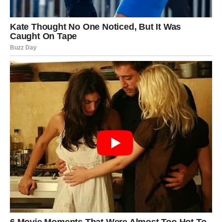
previše istražujete njihove stavove u tim trenucima.
Nepromišljeno ignoriranje djetetovih emocija
Pogreška:
Roditelji ponekad zanemare ili minimiziraju
osjećaje svog djeteta.