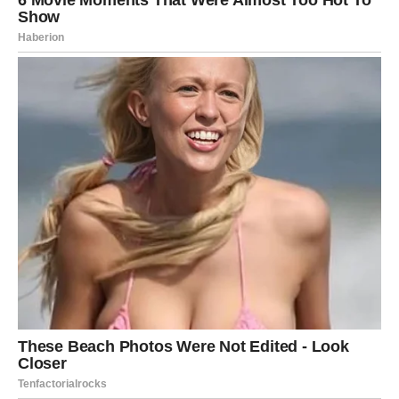
Savjet:
Prepoznajte emocije djeteta i priznajte ih. Na
primjer, “Razumijem da si tužan jer ne možeš van. Hajde
da pronađemo nešto zabavno što možemo raditi unutra.”
Nedovoljno uvažavanje djetetove perspektive
Pogreška:
Ignoriranje mišljenja ili želja djeteta može
dovesti do osjećaja nesigurnosti ili beznačajnosti.
Savjet:
Pitajte dijete za mišljenje i uključite ga u donošenje
odluka. Poticanje djeteta da se osjeća važnim i slušanim
može povećati njegovu suradnju i smanjiti prkos.
Roditeljstvo je izazovno i nije uvijek lako biti savršen. Međutim,
prepoznavanjem i ispravljanjem ovih uobičajenih pogrešaka,
roditelji mogu pomoći djeci da se razvijaju u emocionalno
stabilne i odgovorne osobe.
Oglasi