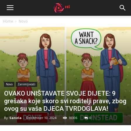
Home
Novo
Novo
Zanimljivosti
OVAKO UNIŠTAVATE SVOJE DIJETE: 9
grešaka koje skoro svi roditelji prave, zbog
ovog su vaša DJECA TVRDOGLAVA!
By
Sanela
-
December 10, 2024
18306
0