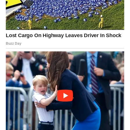
Nedostatak strukture i rutine
Pogreška:
Kaotičan dnevni raspored može uzrokovati
neurednost i neposlušnost.
Savjet:
Postavite jasan dnevni raspored i držite se njega.
Djeca bolje reagiraju kada znaju što mogu očekivati.
Pohvalite ih kada dosljedno slijede rutinu.
Dvosmislene posljedice
Pogreška:
Roditelji često koriste nespecificirane ili
dvosmislene posljedice za prekršaje.
Savjet:
Pružite logične i konkretne posljedice, primjerice:
“Ako ne pospremiš svoje igračke, nećeš moći ići u park.”
Nedostatak preusmjeravanja pažnje
Pogreška:
Roditelji često dopuste da se dijete fiksira na
negativno ponašanje, što može izazvati još veći otpor.
Savjet:
Preusmjerite pažnju na nešto pozitivno ili zanimljivo
čim dijete počne pokazivati tvrdoglavost. Izbjegavajte da