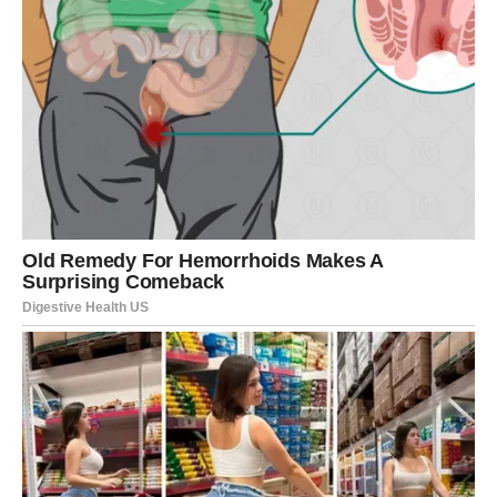
Zanemarivanje utjecaja gladi
Pogreška:
Djeca mogu postati razdražljiva i tvrdoglava
zbog gladi, no roditelji često ne prepoznaju ovu potrebu.
Savjet:
Budite pripremljeni i nosite zdrave grickalice sa
sobom. To može spriječiti nagle promjene u ponašanju
zbog neprehranjivanja.
Neinformiranje o posljedicama ponašanja
Pogreška:
Djeca nisu uvijek svjesna negativnih posljedica
svojih postupaka.
Savjet:
Jasno im objasnite što bi moglo poći po zlu ako
nastave s određenim ponašanjem. Na primjer, “Ako ne
obuješ sigurnosni pojas, možeš se ozlijediti u nesreći.”