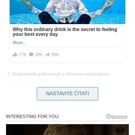
Nedostatak pribranosti u stresnim situacijama
Pogreška:
Roditelji često reagiraju ljutnjom ili
razdraženošću kada su pod stresom, što može pogoršati
NASTAVITE ČITATI
situaciju.
Savjet:
Održite smirenost i pribranost. Djeca često
preuzimaju emocije od roditelja, pa smirenost može pomoći
u smanjenju napetosti i vraćanju kontrole.
Nedostak izbora