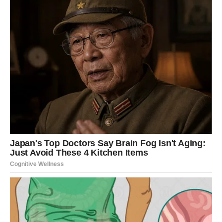
Pogreška:
Roditelji često donose sve odluke za djecu, ne
dopuštajući im da sudjeluju u odabiru.
Savjet:
Pružite djeci izbor kada je to moguće. Umjesto da
im kažete što moraju nositi, pitajte ih: “Koju košulju biste
željeli obući?” Ovo im daje osjećaj kontrole i smanjuje otpor.