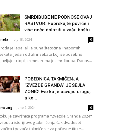
SMRDIBUBE NE PODNOSE OVAJ
RASTVOR: Poprskajte povrće i
više neće dolaziti u vašu baštu
nela
-
July 18, 2024
0
iroda je lepa, ali je puna štetočina i napornih
sekata. Jedan od tih insekata koji se posebno
javljuje u toplijim mesecima je smrdibuba. Danas...
POBEDNICA TAKMIČENJA
“ZVEZDE GRANDA” JE ŠEJLA
ZONIĆ! Evo ko je osvojio drugo,
a ko...
amsung
-
June 9, 2024
0
toku je završnica programa "Zvezde Granda 2024"
vi put u istoriji ovog takmičenja čak dvadeset
vačica i pevača takmiče se za počasne titule...