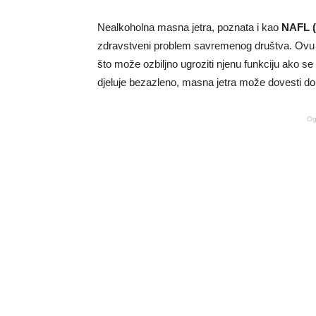
Nealkoholna masna jetra, poznata i kao
NAFL (n
zdravstveni problem savremenog društva. Ovu 
što može ozbiljno ugroziti njenu funkciju ako se 
djeluje bezazleno, masna jetra može dovesti do 
Og