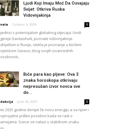
Ljudi Koji Imaju Moć Da Osvajaju
Svijet: Otkriva Ruska
Vidovnjakinja
nela
-
October 6, 2024
0
jedinci s potencijalom globalnog utjecaja: Uvidi
genije Davitashvili, poznate vidovnjakinje
drijetlom iz Rusije, stekla je priznanje u bivšem
vjetskom Savezu zbog svojih izvanrednih
osobnosti...
Biće para kao pljeve: Ova 3
znaka horoskopa otkrivaju
nepresušan izvor novca sve
do...
dakcija
-
June 29, 2025
0
eto 2025 godine donijet že novu energiju a sa njom i
vjerojatne prilike posebno kada se radi o
nansijama. Sunce se nalazi u stabilnom znaku
ka...