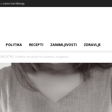
a i uslovi korištenja
POLITIKA
RECEPTI
ZANIMLJIVOSTI
ZDRAVLJE
 JETRE: Znakovi se javlja na rukama i nogama,...