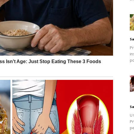
Sa
Pr
in
jetre
po
i znakovi koji mogu ukazivati na problem sa jetrom. Među
S
rnjem dijelu abdomena
U 
Pr
pe
ru, zbog čega se često zanemaruju ili pripisuju drugim