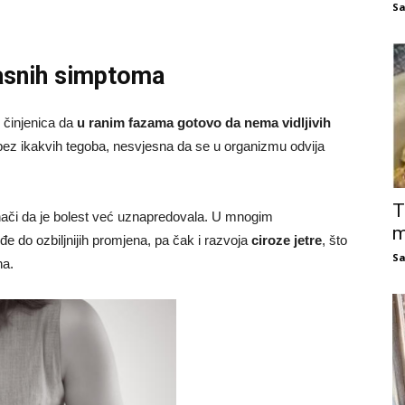
Sa
asnih simptoma
 činjenica da
u ranim fazama gotovo da nema vidljivih
ez ikakvih tegoba, nesvjesna da se u organizmu odvija
T
znači da je bolest već uznapredovala. U mnogim
m
đe do ozbiljnijih promjena, pa čak i razvoja
ciroze jetre
, što
Sa
na.