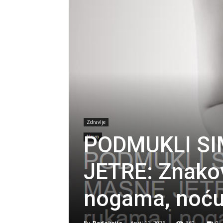
Zdravlje
PODMUKLI SI
JETRE: Znakov
nogama, noću
By
Redakcija
-
April 11, 2026
360
0