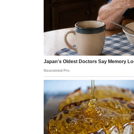
Klasični simptomi masne 
Iako često izostaju u početku, postoje određen
najčešćim simptomima su:
Nelagodnost ili bol u stomaku
Osjećaj pritiska ili punoće u desnom go
Opšti osjećaj umora i slabosti
Ovi simptomi nisu specifični samo za masnu jet