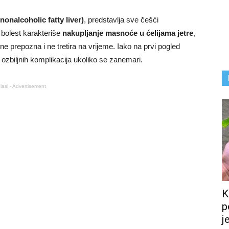
onalcoholic fatty liver)
, predstavlja sve češći
bolest karakteriše
nakupljanje masnoće u ćelijama jetre
,
ne prepozna i ne tretira na vrijeme. Iako na prvi pogled
ozbiljnih komplikacija ukoliko se zanemari.
lasi - Advertisement
K
p
j