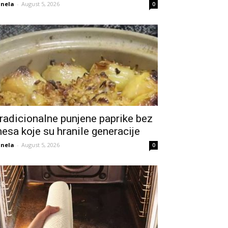
nela
-
August 5, 2026
0
radicionalne punjene paprike bez
esa koje su hranile generacije
nela
-
August 5, 2026
0