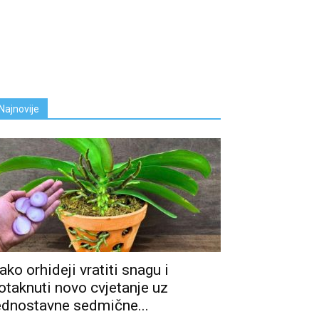
Najnovije
ako orhideji vratiti snagu i
otaknuti novo cvjetanje uz
ednostavne sedmične...