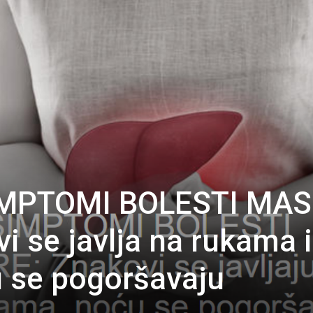
MPTOMI BOLESTI MA
i se javlja na rukama i
 se pogoršavaju