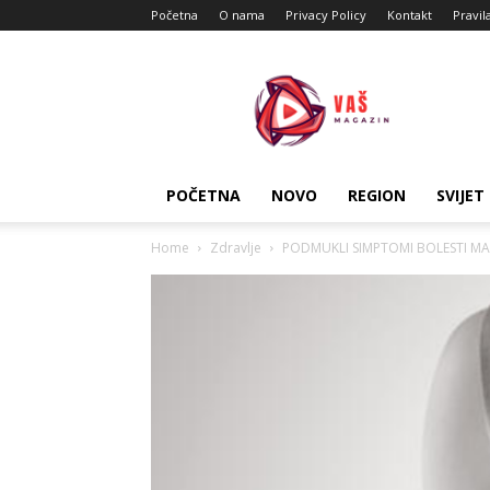
Početna
O nama
Privacy Policy
Kontakt
Pravil
Vas
Magazin
POČETNA
NOVO
REGION
SVIJET
Home
Zdravlje
PODMUKLI SIMPTOMI BOLESTI MASNE