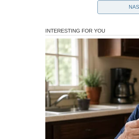
NAS
Neobičan simptom koji m
Zanimljivo je da jedan od simptoma može djelo
dlanovima i tabanima
može biti znak da jetra n
Ovaj simptom često zbunjuje pacijente jer ga n
upozoravaju da se upravo ovakav svrab može jav
karakteristično da se
svrab pojačava u večernj
života.