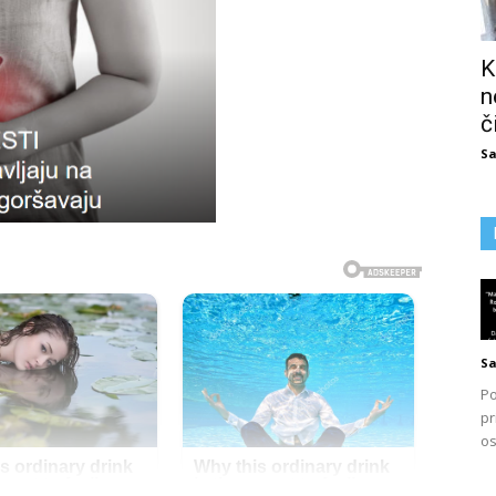
K
n
č
Sa
Sa
Po
pr
os