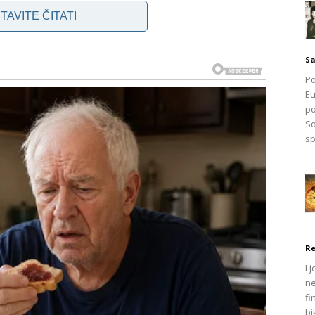
TAVITE ČITATI
Sa
Po
Eu
po
nogi zanemaruju
So
sp
vati potpuno nepovezano sa jetrom. Naime,
svrab na
e funkcioniše pravilno.
e povezuju sa unutrašnjim organima. Međutim, stručnjaci
iti kao posljedica poremećaja u radu jetre. Posebno je
im satima ili tokom noći
, što dodatno narušava kvalitet
Re
Lj
ne
fi
bi