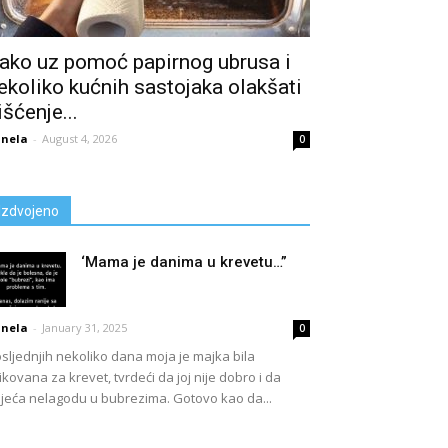
ako uz pomoć papirnog ubrusa i
ekoliko kućnih sastojaka olakšati
išćenje...
nela
-
August 4, 2026
0
Izdvojeno
‘Mama je danima u krevetu…”
nela
-
January 31, 2025
0
sljednjih nekoliko dana moja je majka bila
ikovana za krevet, tvrdeći da joj nije dobro i da
jeća nelagodu u bubrezima. Gotovo kao da...