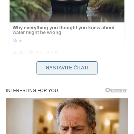
NASTAVITE ČITATI
Međutim, iskustvo i praksa pokazuju da to nije uvijek najbolji
izbor. U posljednje vrijeme sve više domaćinstava okreće se
pranju na nižim temperaturama, jer su shvatili da hladna voda
može biti jednako efikasna, a često i sigurnija za odjeću.
Jedan od glavnih razloga za to jeste činjenica da
hladna
voda štiti vlakna i sprječava prerano habanje
. Kada se
odjeća pere na nižim temperaturama, smanjuje se rizik od
skupljanja, rastezanja i gubitka oblika. Posebno je to važno