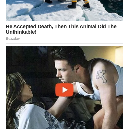
S druge strane, postoje situacije kada toplota ima svoju ulogu.
Kada se radi o masnim mrljama, poput ulja ili maslaca, hladna
voda često nije dovoljna. U tim slučajevima, toplija voda
pomaže da se masnoća razbije i lakše ukloni.
Topla voda je takođe korisna kada je potrebna dodatna čistoća.
Peškiri, posteljina i odjeća koja se često koristi mogu
zadržavati neugodne mirise i bakterije. Tada viša temperatura
pomaže da se postigne osjećaj svježine i higijene.
Ipak, ono što mnogi zaboravljaju jeste da temperatura nije
jedini faktor koji utiče na rezultat.
Brzina reakcije često
igra ključnu ulogu
. Što se mrlja prije tretira, veće su
šanse da će nestati bez traga. Odlaganje pranja može
samo otežati situaciju.