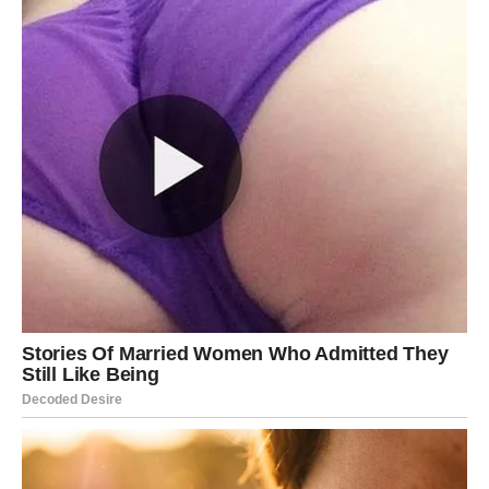
čisto. To je i način da produžimo njen vijek trajanja i
izbjegnemo nepotrebne troškove. Male promjene u navikama
mogu donijeti velike rezultate, a upravo u tome leži prava
vrijednost ovih savjeta.
Oglasi