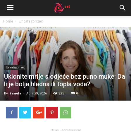
Home
Uncategorized
Uncategorized
Uklonite mrlje s odjeće bez puno muke: Da
li je bolja hladna ili topla voda?
By
Sanela
-
April 29, 2026
225
0
Oglasi - Advertisement