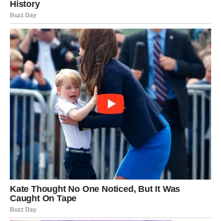
Kada se sve uzme u obzir, jasno je da ne postoji jedno
univerzalno rješenje. Svaka mrlja i svaki komad odjeće traže
svoj pristup. Upravo to čini održavanje garderobe malom
vještinom koju svako može savladati.
Hladna voda ostaje siguran izbor za većinu situacija, dok
topla voda dolazi kao pomoć kada je potrebna jača
intervencija.
Najvažnije je znati prepoznati razliku i
reagovati na vrijeme
.
Na kraju, pravilno pranje nije samo način da odjeća izgleda