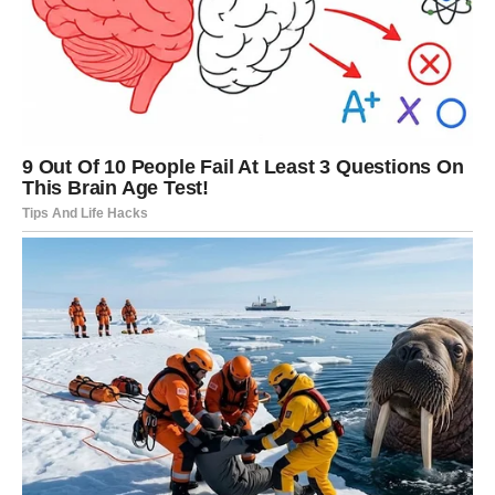
vodu. Kada se izlože visokoj temperaturi, one se “vežu” za
tkaninu i postaju gotovo neizbrisive.
Zbog toga je u takvim situacijama hladna voda ne samo bolji
izbor, već i jedini ispravan korak. Ona omogućava da se mrlja
ukloni bez trajnog oštećenja materijala. Isto važi i za osjetljive
tkanine koje ne podnose visoke temperature.