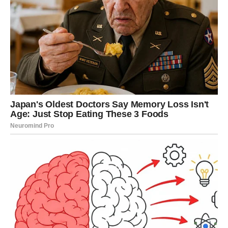
za odjeću koju često nosimo i želimo da traje.
Osim toga, hladna voda pomaže da boje ostanu intenzivne.
Svi su barem jednom doživjeli da omiljeni komad izblijedi
nakon nekoliko pranja. Upravo visoka temperatura često
ubrzava taj proces, dok hladna voda djeluje kao zaštita koja
čuva prvobitni izgled.
Važno je naglasiti i to da današnji deterdženti nisu isti kao
nekada. Oni su napravljeni tako da djeluju efikasno čak i
bez toplote.
Njihov sastav omogućava razgradnju
prljavštine na niskim temperaturama
, što znači da nema
potrebe za dodatnim zagrijavanjem u većini slučajeva.
Ipak, prava razlika dolazi do izražaja kada govorimo o vrstama
mrlja. Postoje one koje zahtijevaju poseban oprez. Mrlje od
krvi, znoja ili hrane bogate proteinima nikako ne podnose toplu