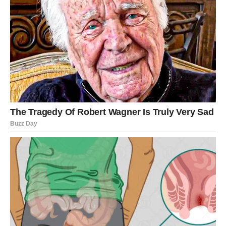
Prije svega,
visoka temperatura ubrzava trošenje tkanine
.
Pamuk se može skupiti, vlakna postaju kruta i manje
elastična, a odjeća brže gubi svoj oblik i kvalitetu. Osim toga,
mnogi ne znaju da pretjerana toplina može zapravo uzrokovati
da bijela odjeća izgubi svoju svjetlinu i poprimi sivkasti izgled.
Zbog toga se danas pranje na 90°C preporučuje samo u
posebnim situacijama, primjerice kada je potrebno
dubinsko
čišćenje i dezinfekcija
, poput pranja posteljine ili ručnika
nakon bolesti.