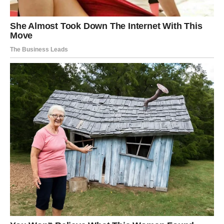
oslanjate na visoke temperature, puno je učinkovitije prilagoditi
način pranja vrsti odjeće i stupnju zaprljanosti.
Kada kombinirate odgovarajuću temperaturu, pravilno tretiranje
mrlja i nekoliko jednostavnih trikova, vaše će bijelo rublje dugo
ostati:
svježe
čisto
meko
i besprijekorno bijelo
Na kraju, ključ je u ravnoteži – jer ponekad manje topline znači
više dugotrajne bjeline.
Oglasi