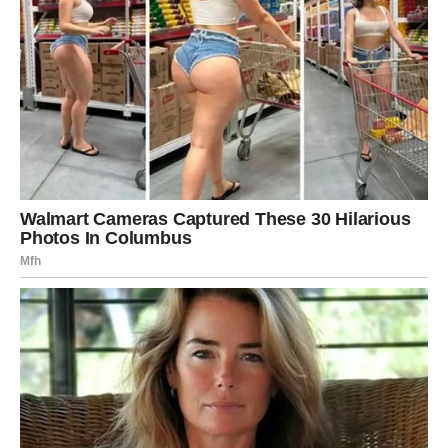
Dodatni savjeti za dugotrajnu
bjelinu
Osim temperature, postoji nekoliko jednostavnih trikova koji
mogu napraviti veliku razliku:
1. Ne miješajte bijelo i obojeno rublje
Čak i ako tamna odjeća ne pušta vidljivu boju, sitne čestice
pigmenata mogu se prenijeti na bijelu tkaninu i s vremenom
uzrokovati sivilo.
2. Ne pretrpavajte perilicu