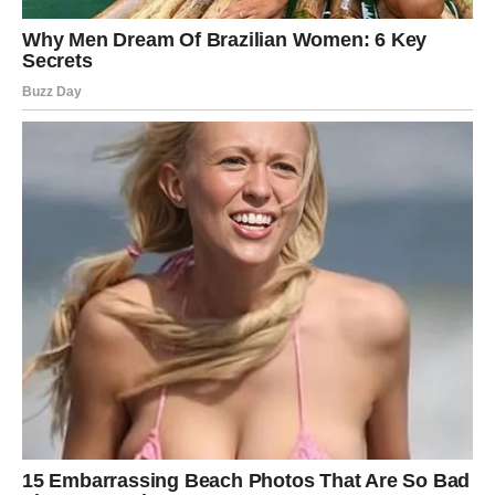
Pranje na 60°C – za dublju higijenu
Za komade koji zahtijevaju temeljitije čišćenje, preporučuje se
60 stupnjeva
. Ova temperatura je idealna za: