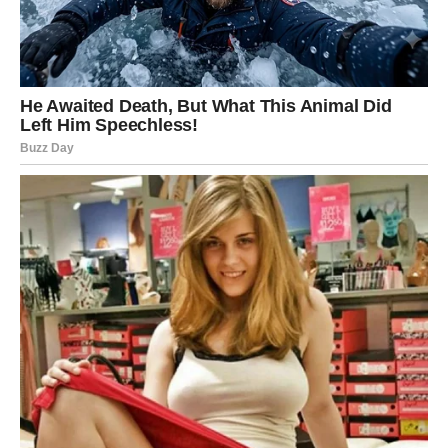
Pametnim pranjem do savršene
bjeline
Održavanje bijelog rublja ne zahtijeva ekstremne metode, već
pravilne navike i razumijevanje materijala
. Umjesto da se