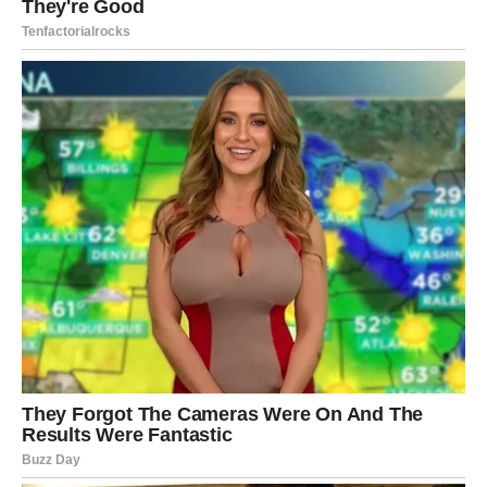
ručnike
kuhinjske krpe
posteljinu
čvrste pamučne tkanine
Na 60°C učinkovito se uklanjaju bakterije, grinje i virusi, što je
sasvim dovoljno za održavanje visoke razine higijene u
kućanstvu. U većini slučajeva, nema potrebe za ekstremnim
temperaturama.