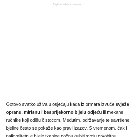
Oglasi - Advertisement
Gotovo svatko uživa u osjećaju kada iz ormara izvuče
svježe
opranu, mirisnu i besprijekorno bijelu odjeću
ili mekane
ručnike koji odišu čistoćom. Međutim, održavanje te savršene
bjeline često se pokaže kao pravi izazov. S vremenom, čak i
najkvalitetnije bijele tkanine počnu gubiti svoju prvobitnu