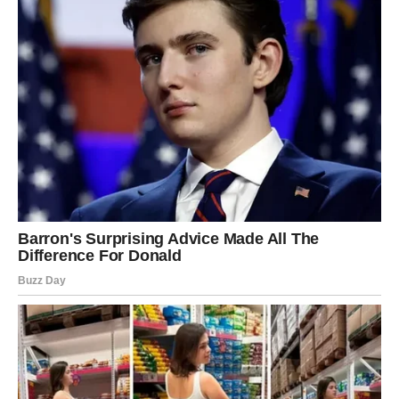
riskirate da se mrlja trajno “zapeče” u vlaknima.
Topla voda
učvršćuje proteinske mrlje
, što ih čini gotovo nemogućima
za uklanjanje.
Ispravan pristup je sljedeći:
Prvo isperite mrlju u
hladnoj vodi
Po potrebi ostavite da se namače
Tek nakon toga operite na odgovarajućoj temperaturi