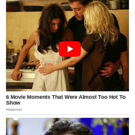
Greške kod uklanjanja mrlja koje
treba izbjegavati
Jedna od najčešćih pogrešaka događa se kada pokušavamo
ukloniti tvrdokorne mrlje. Na primjer, mrlje od:
krvi
znoja
hrane bogate proteinima
Ako takvu odjeću odmah operete na visokoj temperaturi,