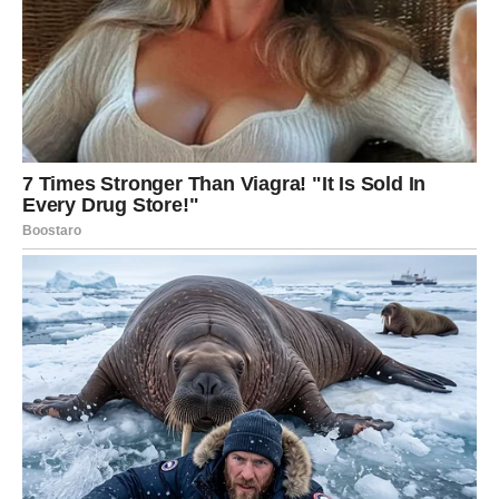
Odjeća treba imati dovoljno prostora kako bi se deterdžent
ravnomjerno rasporedio i isprao. Prepun bubanj znači lošije
pranje.
3. Koristite prirodne dodatke
Umjesto agresivnih kemikalija, možete koristiti:
sodu bikarbonu
za uklanjanje neugodnih mirisa
bijeli ocat
za omekšavanje i osvježavanje tkanine
Ovi sastojci su nježni prema vlaknima, a istovremeno pomažu
u očuvanju bjeline.