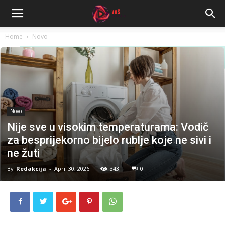
Home
Novo
Novo
Nije sve u visokim temperaturama: Vodič
za besprijekorno bijelo rublje koje ne sivi i
ne žuti
By
Redakcija
-
April 30, 2026
343
0