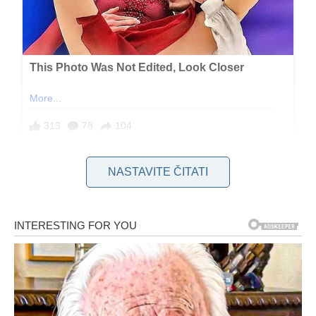
NASTAVITE ČITATI
Mit o pranju na 90°C – više štete
nego koristi
Dugo se smatralo da je
pranje na 90 ili 95 stupnjeva
jedini
način da bijelo rublje bude zaista čisto i higijenski sigurno. Iako
je istina da visoke temperature učinkovito uklanjaju bakterije,
ovakav način pranja ima i značajne nedostatke.