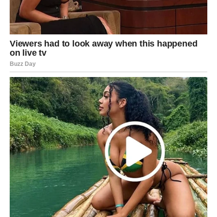
svakodnevnu odjeću
Temperatura od
40 stupnjeva
idealna je za većinu bijele
odjeće koju svakodnevno nosimo. Tu spadaju:
majice
lagane košulje
haljine
donje rublje
odjeća od miješanih materijala
Na ovoj temperaturi moderni deterdženti učinkovito uklanjaju
nečistoće poput znoja, masnoće i ostataka kozmetike, a
pritom
ne oštećuju vlakna
. Također, ovo je najsigurniji izbor
za osjetljivije komade jer smanjuje rizik od skupljanja i
deformacije.