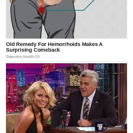
Idealna temperatura: kada
koristiti 40°C, a kada 60°C?
Odabir odgovarajuće temperature ključan je za očuvanje
bjeline i kvalitete odjeće. Ne postoji univerzalno pravilo, već
odluka ovisi o vrsti tkanine i stupnju zaprljanosti.
Pranje na 40°C – savršeno za